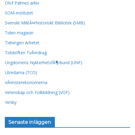
Olof Palmes arkiv
SOM-institutet
Svenskt MilitÃ¤rhistoriskt Bibliotek (SMB)
Tiden magasin
Tidningen Arbetet
Tidskriften TvÃ¤rdrag
Ungdomens NykterhetsfÃ¶rbund (UNF)
Utredarna (TCO)
VÃ¤nsterekonomerna
Vetenskap och Folkbildning (VOF)
Yimby
Senaste inläggen