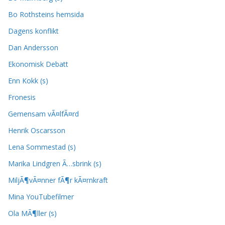
Bo Rothsteins hemsida
Dagens konflikt
Dan Andersson
Ekonomisk Debatt
Enn Kokk (s)
Fronesis
Gemensam vÃ¤lfÃ¤rd
Henrik Oscarsson
Lena Sommestad (s)
Marika Lindgren Ã…sbrink (s)
MiljÃ¶vÃ¤nner fÃ¶r kÃ¤rnkraft
Mina YouTubefilmer
Ola MÃ¶ller (s)