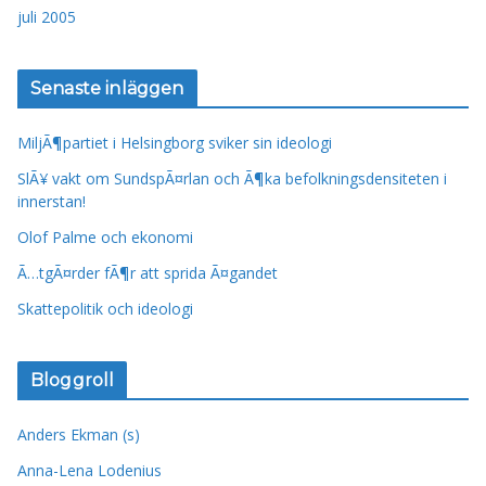
juli 2005
Senaste inläggen
MiljÃ¶partiet i Helsingborg sviker sin ideologi
SlÃ¥ vakt om SundspÃ¤rlan och Ã¶ka befolkningsdensiteten i
innerstan!
Olof Palme och ekonomi
Ã…tgÃ¤rder fÃ¶r att sprida Ã¤gandet
Skattepolitik och ideologi
Bloggroll
Anders Ekman (s)
Anna-Lena Lodenius