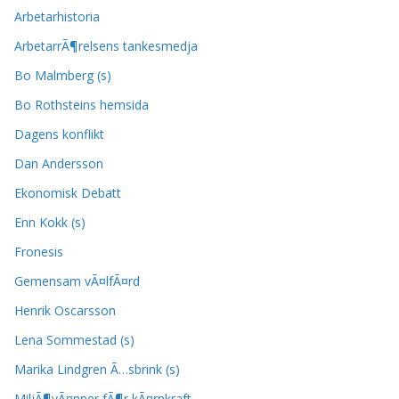
Arbetarhistoria
ArbetarrÃ¶relsens tankesmedja
Bo Malmberg (s)
Bo Rothsteins hemsida
Dagens konflikt
Dan Andersson
Ekonomisk Debatt
Enn Kokk (s)
Fronesis
Gemensam vÃ¤lfÃ¤rd
Henrik Oscarsson
Lena Sommestad (s)
Marika Lindgren Ã…sbrink (s)
MiljÃ¶vÃ¤nner fÃ¶r kÃ¤rnkraft