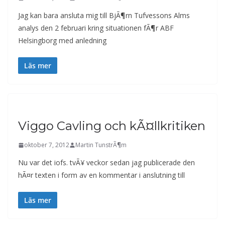
Jag kan bara ansluta mig till BjÃ¶rn Tufvessons Alms
analys den 2 februari kring situationen fÃ¶r ABF
Helsingborg med anledning
Läs mer
Viggo Cavling och kÃ¤llkritiken
oktober 7, 2012
Martin TunstrÃ¶m
Nu var det iofs. tvÃ¥ veckor sedan jag publicerade den
hÃ¤r texten i form av en kommentar i anslutning till
Läs mer