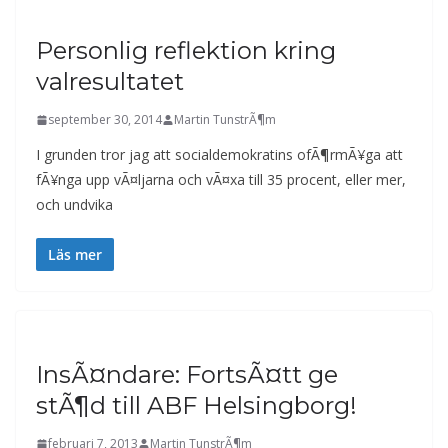
Personlig reflektion kring
valresultatet
september 30, 2014
Martin TunstrÃ¶m
I grunden tror jag att socialdemokratins ofÃ¶rmÃ¥ga att
fÃ¥nga upp vÃ¤ljarna och vÃ¤xa till 35 procent, eller mer,
och undvika
Läs mer
InsÃ¤ndare: FortsÃ¤tt ge
stÃ¶d till ABF Helsingborg!
februari 7, 2013
Martin TunstrÃ¶m