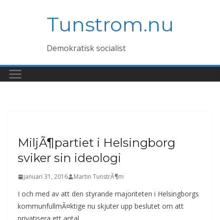
Hoppa
Tunstrom.nu
till
innehåll
Demokratisk socialist
MiljÃ¶partiet i Helsingborg
sviker sin ideologi
januari 31, 2016
Martin TunstrÃ¶m
I och med av att den styrande majoriteten i Helsingborgs
kommunfullmÃ¤ktige nu skjuter upp beslutet om att
privatisera ett antal