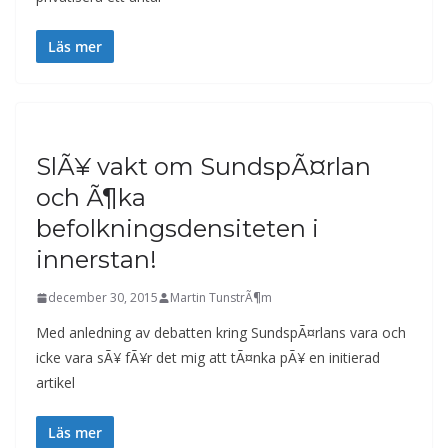
Läs mer
SlÃ¥ vakt om SundspÃ¤rlan
och Ã¶ka
befolkningsdensiteten i
innerstan!
december 30, 2015
Martin TunstrÃ¶m
Med anledning av debatten kring SundspÃ¤rlans vara och
icke vara sÃ¥ fÃ¥r det mig att tÃ¤nka pÃ¥ en initierad
artikel
Läs mer