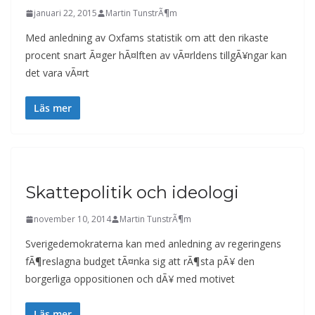
januari 22, 2015
Martin TunstrÃ¶m
Med anledning av Oxfams statistik om att den rikaste
procent snart Ã¤ger hÃ¤lften av vÃ¤rldens tillgÃ¥ngar kan
det vara vÃ¤rt
Läs mer
Skattepolitik och ideologi
november 10, 2014
Martin TunstrÃ¶m
Sverigedemokraterna kan med anledning av regeringens
fÃ¶reslagna budget tÃ¤nka sig att rÃ¶sta pÃ¥ den
borgerliga oppositionen och dÃ¥ med motivet
Läs mer