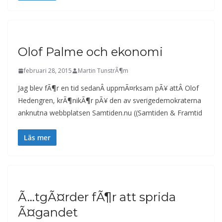
Olof Palme och ekonomi
februari 28, 2015
Martin TunstrÃ¶m
Jag blev fÃ¶r en tid sedanÂ uppmÃ¤rksam pÃ¥ attÂ Olof
Hedengren, krÃ¶nikÃ¶r pÃ¥ den av sverigedemokraterna
anknutna webbplatsen Samtiden.nu ((Samtiden & Framtid
Läs mer
Ã…tgÃ¤rder fÃ¶r att sprida
Ã¤gandet