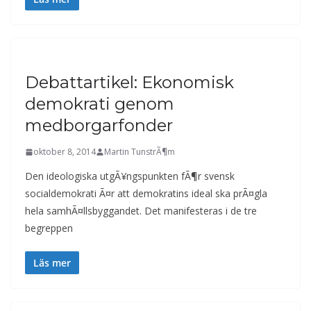
Debattartikel: Ekonomisk
demokrati genom
medborgarfonder
oktober 8, 2014
Martin TunstrÃ¶m
Den ideologiska utgÃ¥ngspunkten fÃ¶r svensk
socialdemokrati Ã¤r att demokratins ideal ska prÃ¤gla
hela samhÃ¤llsbyggandet. Det manifesteras i de tre
begreppen
Läs mer