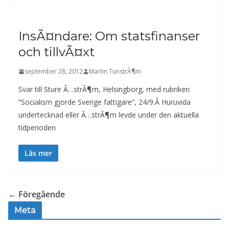
InsÃ¤ndare: Om statsfinanser
och tillvÃ¤xt
september 28, 2012
Martin TunstrÃ¶m
Svar till Sture Ã…strÃ¶m, Helsingborg, med rubriken
”Socialism gjorde Sverige fattigare”, 24/9.Â Huruvida
undertecknad eller Ã…strÃ¶m levde under den aktuella
tidperioden
Läs mer
← Föregående
Meta