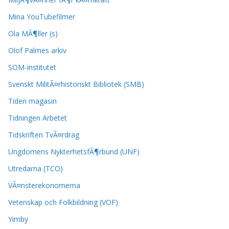
Mina YouTubefilmer
Ola MÃ¶ller (s)
Olof Palmes arkiv
SOM-institutet
Svenskt MilitÃ¤rhistoriskt Bibliotek (SMB)
Tiden magasin
Tidningen Arbetet
Tidskriften TvÃ¤rdrag
Ungdomens NykterhetsfÃ¶rbund (UNF)
Utredarna (TCO)
VÃ¤nsterekonomerna
Vetenskap och Folkbildning (VOF)
Yimby