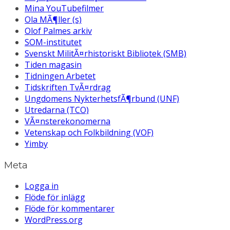
Mina YouTubefilmer
Ola MÃ¶ller (s)
Olof Palmes arkiv
SOM-institutet
Svenskt MilitÃ¤rhistoriskt Bibliotek (SMB)
Tiden magasin
Tidningen Arbetet
Tidskriften TvÃ¤rdrag
Ungdomens NykterhetsfÃ¶rbund (UNF)
Utredarna (TCO)
VÃ¤nsterekonomerna
Vetenskap och Folkbildning (VOF)
Yimby
Meta
Logga in
Flöde för inlägg
Flöde för kommentarer
WordPress.org