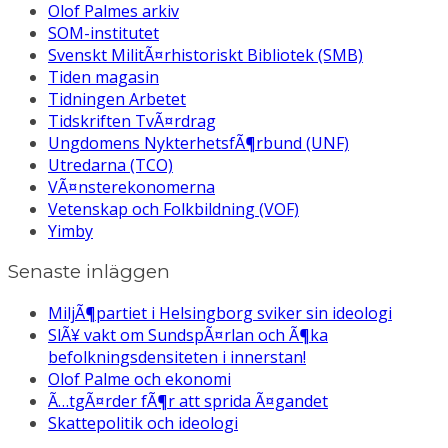
Olof Palmes arkiv
SOM-institutet
Svenskt MilitÃ¤rhistoriskt Bibliotek (SMB)
Tiden magasin
Tidningen Arbetet
Tidskriften TvÃ¤rdrag
Ungdomens NykterhetsfÃ¶rbund (UNF)
Utredarna (TCO)
VÃ¤nsterekonomerna
Vetenskap och Folkbildning (VOF)
Yimby
Senaste inläggen
MiljÃ¶partiet i Helsingborg sviker sin ideologi
SlÃ¥ vakt om SundspÃ¤rlan och Ã¶ka
befolkningsdensiteten i innerstan!
Olof Palme och ekonomi
Ã…tgÃ¤rder fÃ¶r att sprida Ã¤gandet
Skattepolitik och ideologi