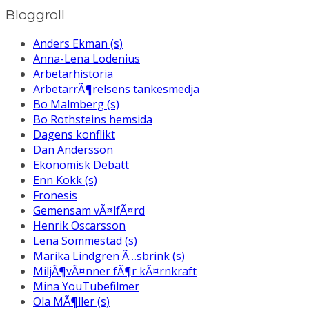
Bloggroll
Anders Ekman (s)
Anna-Lena Lodenius
Arbetarhistoria
ArbetarrÃ¶relsens tankesmedja
Bo Malmberg (s)
Bo Rothsteins hemsida
Dagens konflikt
Dan Andersson
Ekonomisk Debatt
Enn Kokk (s)
Fronesis
Gemensam vÃ¤lfÃ¤rd
Henrik Oscarsson
Lena Sommestad (s)
Marika Lindgren Ã…sbrink (s)
MiljÃ¶vÃ¤nner fÃ¶r kÃ¤rnkraft
Mina YouTubefilmer
Ola MÃ¶ller (s)