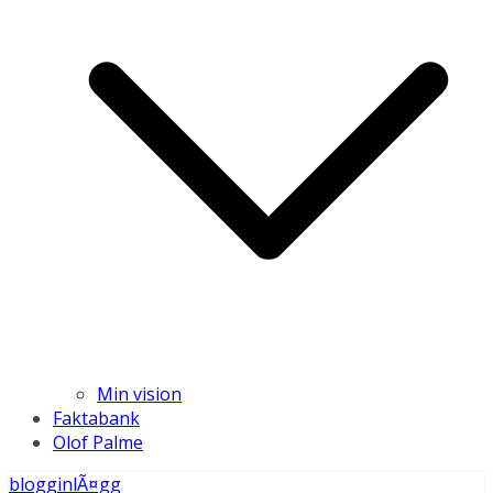
Min vision
Faktabank
Olof Palme
blogginlÃ¤gg