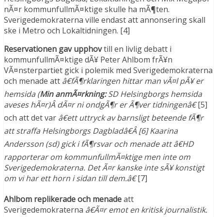
nÃ¤r kommunfullmÃ¤ktige skulle ha mÃ¶ten.
Sverigedemokraterna ville endast att annonsering skall
ske i Metro och Lokaltidningen. [4]
Reservationen gav upphov
till en livlig debatt i
kommunfullmÃ¤ktige dÃ¥ Peter Ahlbom frÃ¥n
VÃ¤nsterpartiet gick i polemik med Sverigedemokraterna
och menade att
â€fÃ¶rklaringen hittar man vÃ¤l pÃ¥ er
hemsida (
Min anmÃ¤rkning:
SD Helsingborgs hemsida
aveses hÃ¤r)Â dÃ¤r ni ondgÃ¶r er Ã¶ver tidningenâ€
[5]
och att det var
â€ett uttryck av barnsligt beteende fÃ¶r
att straffa Helsingborgs Dagbladâ€Â [6] Kaarina
Andersson (sd) gick i fÃ¶rsvar och menade att â€HD
rapporterar om kommunfullmÃ¤ktige men inte om
Sverigedemokraterna. Det Ã¤r kanske inte sÃ¥ konstigt
om vi har ett horn i sidan till dem.â€
[7]
Ahlbom replikerade och menade
att
Sverigedemokraterna
â€Ã¤r emot en kritisk journalistik.