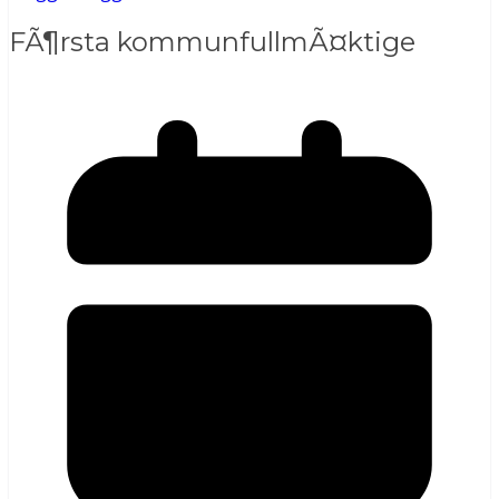
FÃ¶rsta kommunfullmÃ¤ktige