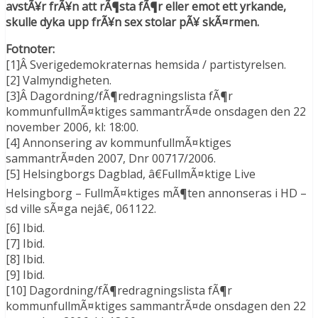
avstÃ¥r frÃ¥n att rÃ¶sta fÃ¶r eller emot ett yrkande,
skulle dyka upp frÃ¥n sex stolar pÃ¥ skÃ¤rmen.
Fotnoter:
[1]Â Sverigedemokraternas hemsida / partistyrelsen.
[2] Valmyndigheten.
[3]Â Dagordning/fÃ¶redragningslista fÃ¶r
kommunfullmÃ¤ktiges sammantrÃ¤de onsdagen den 22
november 2006, kl: 18:00.
[4] Annonsering av kommunfullmÃ¤ktiges
sammantrÃ¤den 2007, Dnr 00717/2006.
[5] Helsingborgs Dagblad, â€FullmÃ¤ktige Live
Helsingborg – FullmÃ¤ktiges mÃ¶ten annonseras i HD –
sd ville sÃ¤ga nejâ€, 061122.
[6] Ibid.
[7] Ibid.
[8] Ibid.
[9] Ibid.
[10] Dagordning/fÃ¶redragningslista fÃ¶r
kommunfullmÃ¤ktiges sammantrÃ¤de onsdagen den 22