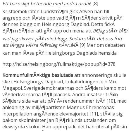
Ett barnsligt beteende med andra ordâ€
[8]
Kristdemokraten LundstrÃ¶m gick Ã¤ven han till
angrepp och lÃ¤ste upp vad BjÃ¶rn SÃ¶der skrivit pÃ¥
dennes blogg om Helsingborg Dagblad. Detta fickÂ
BjÃ¶rn SÃ¶der att gÃ¥ upp och mena att
â€Jag stÃ¥r fÃ¶r
vad jag skriver pÃ¥ min blogg. Sedan stÃ¥r det oss fritt
att lÃ¤gga vÃ¥ra fÃ¶rslag hÃ¤r.â€
Â [9] Mer om debatten
kan man lÃ¤sa pÃ¥ Helsingborgs Dagblads hemsida:
http://hd.se/helsingborg/fullmaktige/popup?id=378
KommunfullmÃ¤ktige beslutade
att annonserings skulle
ske i Helsingborgs Dagblad, Lokaltidningen och Mix
Megapol. Sverigedemokraternas och SÃ¶ders kamp mot
vÃ¤derkvarnarna fÃ¶ll pladask. Andra insatser frÃ¥n
SÃ¶ders sida var att pÃ¥ Ã¤rendenummer tvÃ¥ [10], med
anledning av miljÃ¶partisten Magnus Ehrencronas
interpellation angÃ¥ende elevmajoritet [11], stÃ¤lla sig
bakom skolminister Jan BjÃ¶rklunds uttalanden om
elevstyrda skolor. Han upprepade det han citerat pÃ¥ sin