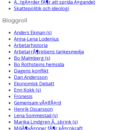
Ã…tgÃ¤rder fÃ¶r att sprida Ã¤gandet
Skattepolitik och ideologi
Bloggroll
Anders Ekman (s)
Anna-Lena Lodenius
Arbetarhistoria
ArbetarrÃ¶relsens tankesmedja
Bo Malmberg (s)
Bo Rothsteins hemsida
Dagens konflikt
Dan Andersson
Ekonomisk Debatt
Enn Kokk (s)
Fronesis
Gemensam vÃ¤lfÃ¤rd
Henrik Oscarsson
Lena Sommestad (s)
Marika Lindgren Ã…sbrink (s)
MiljÃ¶vÃ¤nner fÃ¶r kÃ¤rnkraft