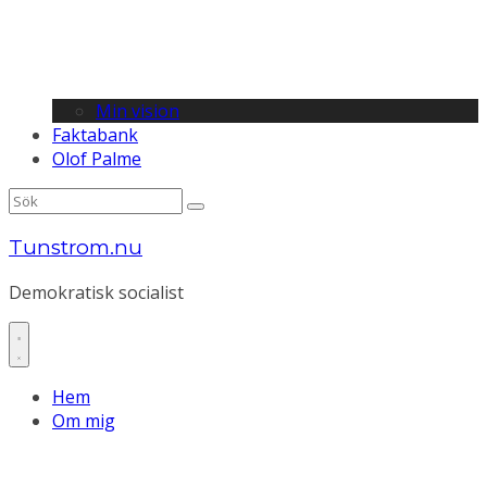
Min vision
Faktabank
Olof Palme
Tunstrom.nu
Demokratisk socialist
Hem
Om mig