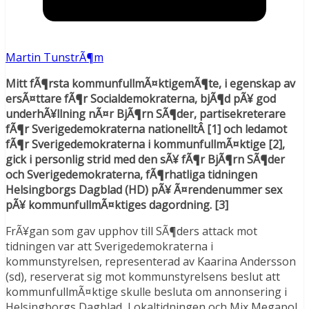
Martin TunstrÃ¶m
Mitt fÃ¶rsta kommunfullmÃ¤ktigemÃ¶te, i egenskap av
ersÃ¤ttare fÃ¶r Socialdemokraterna, bjÃ¶d pÃ¥ god
underhÃ¥llning nÃ¤r BjÃ¶rn SÃ¶der, partisekreterare
fÃ¶r Sverigedemokraterna nationelltÂ [1] och ledamot
fÃ¶r Sverigedemokraterna i kommunfullmÃ¤ktige [2],
gick i personlig strid med den sÃ¥ fÃ¶r BjÃ¶rn SÃ¶der
och Sverigedemokraterna, fÃ¶rhatliga tidningen
Helsingborgs Dagblad (HD) pÃ¥ Ã¤rendenummer sex
pÃ¥ kommunfullmÃ¤ktiges dagordning. [3]
FrÃ¥gan som gav upphov till SÃ¶ders attack mot
tidningen var att Sverigedemokraterna i
kommunstyrelsen, representerad av Kaarina Andersson
(sd), reserverat sig mot kommunstyrelsens beslut att
kommunfullmÃ¤ktige skulle besluta om annonsering i
Helsingborgs Dagblad, Lokaltidningen och Mix Megapol