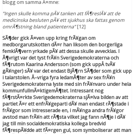
blogg om samma Ã¤mne:
”Ingen skulle komma pÃ¥ tanken att fÃ¶reslÃ¥ att de
medicinska besluten pÃ¥ ett sjukhus ska fattas genom
omrÃ¶stning bland patienterna”
[12]
SÃ¶der gick Ã¤ven upp kring frÃ¥gan om
medborgarutskotten dÃ¤r han liksom den borgerliga
femklÃ¶vern yrkade pÃ¥ att dessa skulle avvecklas. I
Ã¶vrigt var det tyst frÃ¥n Sverigedemokraterna och
fÃ¶rutom Kaarina Andersson (som gick uppÂ tvÃ¥
gÃ¥nger) sÃ¥ var det endast BjÃ¶rn SÃ¶der som gick upp
i talarstolen. Ã–vriga fyra ledamÃ¶ter av sex frÃ¥n
Sverigedemokraterna lyste med sin frÃ¥nvaro under hela
kommunfullmÃ¤ktigemÃ¶tet. Intressant nog
fÃ¶rstÃ¤rkte Sverigedemokraterna sjÃ¤lva bilden av att
partiet Ã¤r ett enfrÃ¥geparti dÃ¥ man endast rÃ¶stade i
frÃ¥gor som intresserade en, i mÃ¥nga andra frÃ¥gor
avstod man frÃ¥n att rÃ¶sta vilket jag fann nÃ¶je i dÃ¥
jag till min socialdemokratiska kollega bredvid
fÃ¶respÃ¥dde att fÃ¤rgen gul, som symboliserar att man