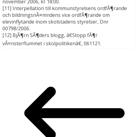
november 2006, kl: 18:00.
[11] Interpellation till kommunstyrelsens ordfÃ¶rande
och bildningsnÃ¤mndens vice ordfÃ¶rande om
elevinflytande inom skolstadens styrelser, Dnr
00798/2006.
[12] BjÃ¶rn SÃ¶ders blogg, â€Stopp fÃ¶r
vÃ¤nsterflummet i skolpolitikenâ€, 061121.