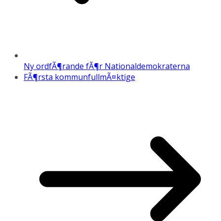
Ny ordfÃ¶rande fÃ¶r Nationaldemokraterna
FÃ¶rsta kommunfullmÃ¤ktige