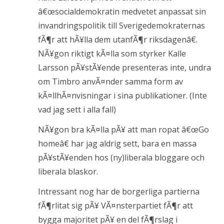
â€œsocialdemokratin medvetet anpassat sin
invandringspolitik till Sverigedemokraternas
fÃ¶r att hÃ¥lla dem utanfÃ¶r riksdagenâ€.
NÃ¥gon riktigt kÃ¤lla som styrker Kalle
Larsson pÃ¥stÃ¥ende presenteras inte, undra
om Timbro anvÃ¤nder samma form av
kÃ¤llhÃ¤nvisningar i sina publikationer. (Inte
vad jag sett i alla fall)
NÃ¥gon bra kÃ¤lla pÃ¥ att man ropat â€œGo
homeâ€ har jag aldrig sett, bara en massa
pÃ¥stÃ¥enden hos (ny)liberala bloggare och
liberala blaskor.
Intressant nog har de borgerliga partierna
fÃ¶rlitat sig pÃ¥ VÃ¤nsterpartiet fÃ¶r att
bygga majoritet pÃ¥ en del fÃ¶rslag i