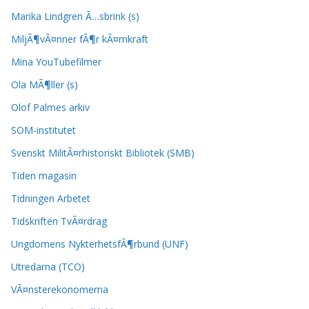
Marika Lindgren Ã…sbrink (s)
MiljÃ¶vÃ¤nner fÃ¶r kÃ¤rnkraft
Mina YouTubefilmer
Ola MÃ¶ller (s)
Olof Palmes arkiv
SOM-institutet
Svenskt MilitÃ¤rhistoriskt Bibliotek (SMB)
Tiden magasin
Tidningen Arbetet
Tidskriften TvÃ¤rdrag
Ungdomens NykterhetsfÃ¶rbund (UNF)
Utredarna (TCO)
VÃ¤nsterekonomerna