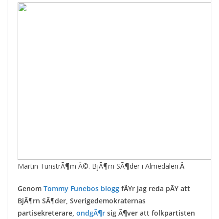
Martin TunstrÃ¶m Â©. BjÃ¶rn SÃ¶der i Almedalen.
Â
Genom
Tommy Funebos blogg
fÃ¥r jag reda pÃ¥ att
BjÃ¶rn SÃ¶der, Sverigedemokraternas
partisekreterare,
ondgÃ¶r
sig Ã¶ver att folkpartisten