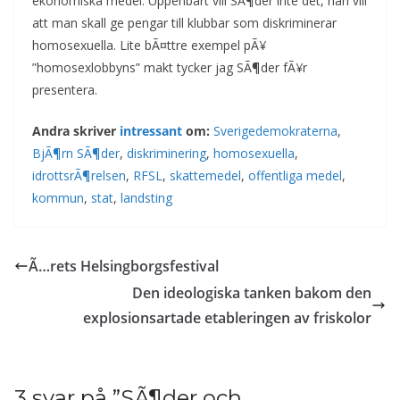
ekonomiska medel. Uppenbart vill SÃ¶der inte det, han vill
att man skall ge pengar till klubbar som diskriminerar
homosexuella. Lite bÃ¤ttre exempel pÃ¥
”homosexlobbyns” makt tycker jag SÃ¶der fÃ¥r
presentera.
Andra skriver
intressant
om:
Sverigedemokraterna
,
BjÃ¶rn SÃ¶der
,
diskriminering
,
homosexuella
,
idrottsrÃ¶relsen
,
RFSL
,
skattemedel
,
offentliga medel
,
kommun
,
stat
,
landsting
Ã…rets Helsingborgsfestival
Den ideologiska tanken bakom den
explosionsartade etableringen av friskolor
3 svar på ”
SÃ¶der och