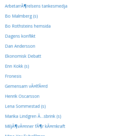
ArbetarrÃ¶relsens tankesmedja
Bo Malmberg (s)
Bo Rothsteins hemsida
Dagens konflikt
Dan Andersson
Ekonomisk Debatt
Enn Kokk (s)
Fronesis
Gemensam vÃ¤lfÃ¤rd
Henrik Oscarsson
Lena Sommestad (s)
Marika Lindgren Ã…sbrink (s)
MiljÃ¶vÃ¤nner fÃ¶r kÃ¤rnkraft