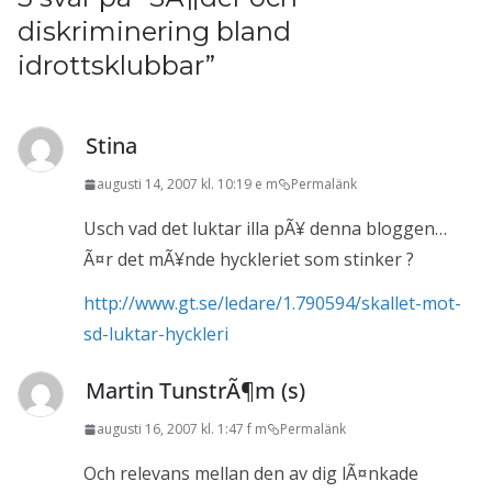
diskriminering bland
idrottsklubbar
”
Stina
augusti 14, 2007 kl. 10:19 e m
Permalänk
Usch vad det luktar illa pÃ¥ denna bloggen…
Ã¤r det mÃ¥nde hyckleriet som stinker ?
http://www.gt.se/ledare/1.790594/skallet-mot-
sd-luktar-hyckleri
Martin TunstrÃ¶m (s)
augusti 16, 2007 kl. 1:47 f m
Permalänk
Och relevans mellan den av dig lÃ¤nkade