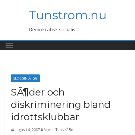
Hoppa
Tunstrom.nu
till
innehåll
Demokratisk socialist
BLOGGINLÃ¤GG
SÃ¶der och
diskriminering bland
idrottsklubbar
augusti 4, 2007
Martin TunstrÃ¶m