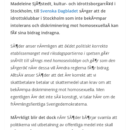
Madeleine SjÃ¶stedt, kultur- och idrottsborgarrÃ¥d i
Stockholm, till
Svenska Dagbladet
sÃ¤ger att de
idrottsklubbar i Stockholm som inte bekÃ¤mpar
intolerans och diskriminering mot homosexuellaÂ kan
fÃ¥ sina bidrag indragna.
SÃ¶der anser nÃ¤mligen att
â€det politiskt korrekta
etablissemanget med riksdagspartierna i spetsen gÃ¥r
snÃ¤llt till sÃ¤ngs med homosexlobbyn och gÃ¶r som den
sÃ¤gerâ€
nÃ¤r dessa vill Ã¤ndra reglerna fÃ¶r bidrag.
AlltsÃ¥ anser SÃ¶der att det Ã¤r korrekt att vi
skattbetalare betalar ut skattemedel utan krav om att
bekÃ¤mpa diskriminering mot homosexuella. Men
egentligen Ã¤r det inte sÃ¥ konstigt, vi talar hÃ¤r om de
frÃ¤mlingsfientliga Sverigedemokraterna.
MÃ¤rkligt blir det dock
nÃ¤r SÃ¶der bÃ¶rjar svamla att
politikerna vid utbetalning av offentliga medel inte skall