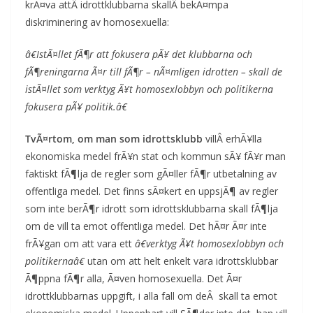
krÃ¤va attÂ idrottklubbarna skallÂ bekÃ¤mpa
diskriminering av homosexuella:
â€IstÃ¤llet fÃ¶r att fokusera pÃ¥ det klubbarna och
fÃ¶reningarna Ã¤r till fÃ¶r – nÃ¤mligen idrotten – skall de
istÃ¤llet som verktyg Ã¥t homosexlobbyn och politikerna
fokusera pÃ¥ politik.â€
TvÃ¤rtom, om man som idrottsklubb
villÂ erhÃ¥lla
ekonomiska medel frÃ¥n stat och kommun sÃ¥ fÃ¥r man
faktiskt fÃ¶lja de regler som gÃ¤ller fÃ¶r utbetalning av
offentliga medel. Det finns sÃ¤kert en uppsjÃ¶ av regler
som inte berÃ¶r idrott som idrottsklubbarna skall fÃ¶lja
om de vill ta emot offentliga medel. Det hÃ¤r Ã¤r inte
frÃ¥gan om att vara ett
â€verktyg Ã¥t homosexlobbyn och
politikernaâ€
utan om att helt enkelt vara idrottsklubbar
Ã¶ppna fÃ¶r alla, Ã¤ven homosexuella. Det Ã¤r
idrottklubbarnas uppgift, i alla fall om deÂ skall ta emot