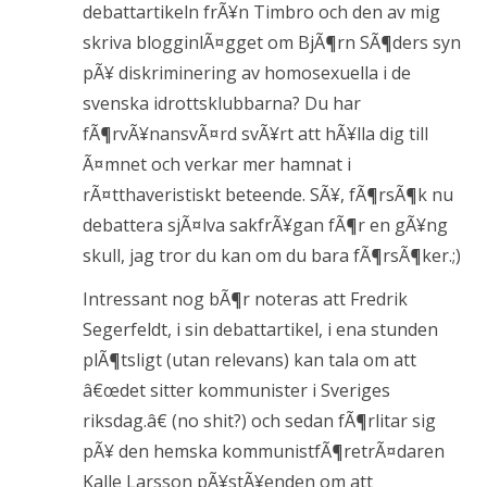
debattartikeln frÃ¥n Timbro och den av mig
skriva blogginlÃ¤gget om BjÃ¶rn SÃ¶ders syn
pÃ¥ diskriminering av homosexuella i de
svenska idrottsklubbarna? Du har
fÃ¶rvÃ¥nansvÃ¤rd svÃ¥rt att hÃ¥lla dig till
Ã¤mnet och verkar mer hamnat i
rÃ¤tthaveristiskt beteende. SÃ¥, fÃ¶rsÃ¶k nu
debattera sjÃ¤lva sakfrÃ¥gan fÃ¶r en gÃ¥ng
skull, jag tror du kan om du bara fÃ¶rsÃ¶ker.;)
Intressant nog bÃ¶r noteras att Fredrik
Segerfeldt, i sin debattartikel, i ena stunden
plÃ¶tsligt (utan relevans) kan tala om att
â€œdet sitter kommunister i Sveriges
riksdag.â€ (no shit?) och sedan fÃ¶rlitar sig
pÃ¥ den hemska kommunistfÃ¶retrÃ¤daren
Kalle Larsson pÃ¥stÃ¥enden om att