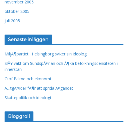
november 2005
oktober 2005
juli 2005
Senaste inläggen
MiljÃ¶partiet i Helsingborg sviker sin ideologi
SlÃ¥ vakt om SundspÃ¤rlan och Ã¶ka befolkningsdensiteten i
innerstan!
Olof Palme och ekonomi
Ã…tgÃ¤rder fÃ¶r att sprida Ã¤gandet
Skattepolitik och ideologi
Bloggroll