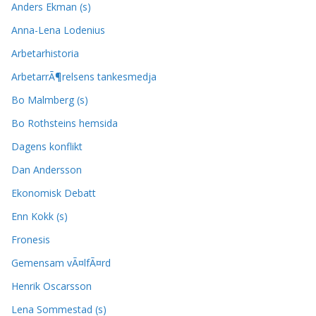
Anders Ekman (s)
Anna-Lena Lodenius
Arbetarhistoria
ArbetarrÃ¶relsens tankesmedja
Bo Malmberg (s)
Bo Rothsteins hemsida
Dagens konflikt
Dan Andersson
Ekonomisk Debatt
Enn Kokk (s)
Fronesis
Gemensam vÃ¤lfÃ¤rd
Henrik Oscarsson
Lena Sommestad (s)