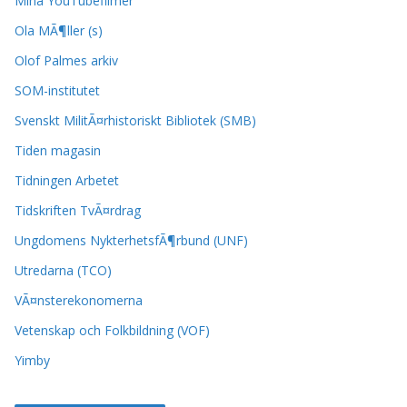
Mina YouTubefilmer
Ola MÃ¶ller (s)
Olof Palmes arkiv
SOM-institutet
Svenskt MilitÃ¤rhistoriskt Bibliotek (SMB)
Tiden magasin
Tidningen Arbetet
Tidskriften TvÃ¤rdrag
Ungdomens NykterhetsfÃ¶rbund (UNF)
Utredarna (TCO)
VÃ¤nsterekonomerna
Vetenskap och Folkbildning (VOF)
Yimby