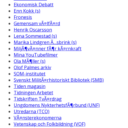
Ekonomisk Debatt
Enn Kokk (s)
Fronesis
Gemensam vÃ¤lfÃ¤rd
Henrik Oscarsson
Lena Sommestad (s)
Marika Lindgren Ã…sbrink (s)
MiljÃ¶vÃ¤nner fÃ¶r kÃ¤rnkraft
Mina YouTubefilmer
Ola MÃ¶ller (s)
Olof Palmes arkiv
SOM-institutet
Svenskt MilitÃ¤rhistoriskt Bibliotek (SMB)
Tiden magasin
Tidningen Arbetet
Tidskriften TvÃ¤rdrag
Ungdomens NykterhetsfÃ¶rbund (UNF)
Utredarna (TCO)
VÃ¤nsterekonomerna
Vetenskap och Folkbildning (VOF)