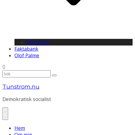
Min vision
Faktabank
Olof Palme
Tunstrom.nu
Demokratisk socialist
Hem
Om mig