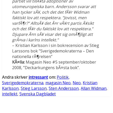
partiet vill tillÃ¥ta adoptioner av
utomeuropeiska barn. Andersson svarar att
han tycker sÃ¥, och det det fÃ¥r Widman
faktiskt lov att respektera. ”Jovisst, men
varfÃ¶r?” AlltsÃ¥ det Ã¤r vÃ¥rt partis Ã¥sikt
och det fÃ¥r du faktiskt lov att respektera.”
Djupare Ã¤n sÃ¥ visar det sig omÃ¶jligt att
grÃ¤va i karlns intellekt.”
– Kristian Karlsson i sin bokrecension av Stieg
Larssons bok ”Sverigedemokraterna – Den
nationella rÃ¶relsen”
KÃ¤lla:
Magasin Neo #5 september/oktober
2008, ”Deckarkungens bÃ¤sta bok”.
Andra skriver
intressant
om:
Politik
,
Sverigedemokraterna
,
magasin Neo
,
Neo
,
Kristian
Karlsson
,
Stieg Larsson
,
Sten Andersson
,
Allan Widman
,
intellekt
,
Svenska Dagbladet