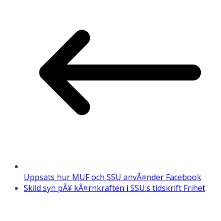
Uppsats hur MUF och SSU anvÃ¤nder Facebook
Skild syn pÃ¥ kÃ¤rnkraften i SSU:s tidskrift Frihet