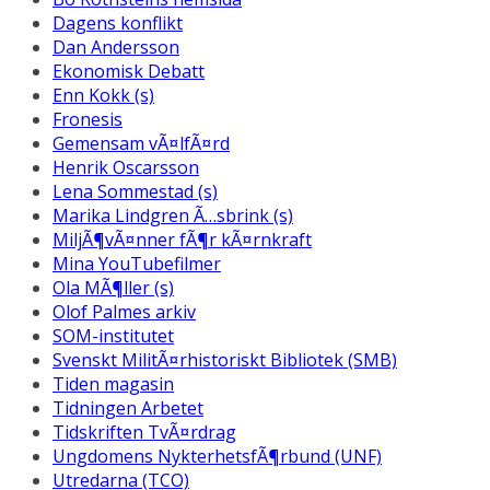
Dagens konflikt
Dan Andersson
Ekonomisk Debatt
Enn Kokk (s)
Fronesis
Gemensam vÃ¤lfÃ¤rd
Henrik Oscarsson
Lena Sommestad (s)
Marika Lindgren Ã…sbrink (s)
MiljÃ¶vÃ¤nner fÃ¶r kÃ¤rnkraft
Mina YouTubefilmer
Ola MÃ¶ller (s)
Olof Palmes arkiv
SOM-institutet
Svenskt MilitÃ¤rhistoriskt Bibliotek (SMB)
Tiden magasin
Tidningen Arbetet
Tidskriften TvÃ¤rdrag
Ungdomens NykterhetsfÃ¶rbund (UNF)
Utredarna (TCO)