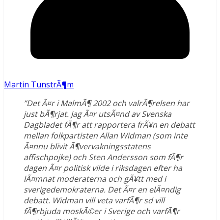
Martin TunstrÃ¶m
”Det Ã¤r i MalmÃ¶ 2002 och valrÃ¶relsen har
just bÃ¶rjat. Jag Ã¤r utsÃ¤nd av Svenska
Dagbladet fÃ¶r att rapportera frÃ¥n en debatt
mellan folkpartisten Allan Widman (som inte
Ã¤nnu blivit Ã¶vervakningsstatens
affischpojke) och Sten Andersson som fÃ¶r
dagen Ã¤r politisk vilde i riksdagen efter ha
lÃ¤mnat moderaterna och gÃ¥tt med i
sverigedemokraterna. Det Ã¤r en elÃ¤ndig
debatt. Widman vill veta varfÃ¶r sd vill
fÃ¶rbjuda moskÃ©er i Sverige och varfÃ¶r