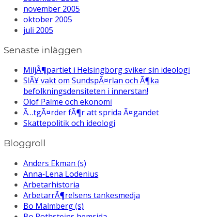
november 2005
oktober 2005
juli 2005
Senaste inläggen
MiljÃ¶partiet i Helsingborg sviker sin ideologi
SlÃ¥ vakt om SundspÃ¤rlan och Ã¶ka
befolkningsdensiteten i innerstan!
Olof Palme och ekonomi
Ã…tgÃ¤rder fÃ¶r att sprida Ã¤gandet
Skattepolitik och ideologi
Bloggroll
Anders Ekman (s)
Anna-Lena Lodenius
Arbetarhistoria
ArbetarrÃ¶relsens tankesmedja
Bo Malmberg (s)
Bo Rothsteins hemsida