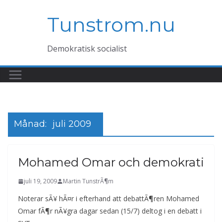
Hoppa
Tunstrom.nu
till
innehåll
Demokratisk socialist
Månad:
juli 2009
Mohamed Omar och demokrati
juli 19, 2009
Martin TunstrÃ¶m
Noterar sÃ¥ hÃ¤r i efterhand att debattÃ¶ren Mohamed
Omar fÃ¶r nÃ¥gra dagar sedan (15/7) deltog i en debatt i