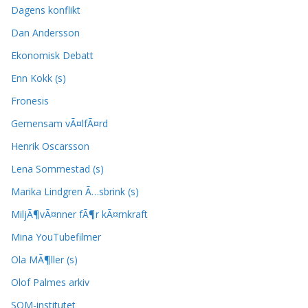
Dagens konflikt
Dan Andersson
Ekonomisk Debatt
Enn Kokk (s)
Fronesis
Gemensam vÃ¤lfÃ¤rd
Henrik Oscarsson
Lena Sommestad (s)
Marika Lindgren Ã…sbrink (s)
MiljÃ¶vÃ¤nner fÃ¶r kÃ¤rnkraft
Mina YouTubefilmer
Ola MÃ¶ller (s)
Olof Palmes arkiv
SOM-institutet