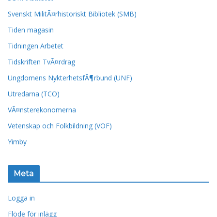
Svenskt MilitÃ¤rhistoriskt Bibliotek (SMB)
Tiden magasin
Tidningen Arbetet
Tidskriften TvÃ¤rdrag
Ungdomens NykterhetsfÃ¶rbund (UNF)
Utredarna (TCO)
VÃ¤nsterekonomerna
Vetenskap och Folkbildning (VOF)
Yimby
Meta
Logga in
Flöde för inlägg