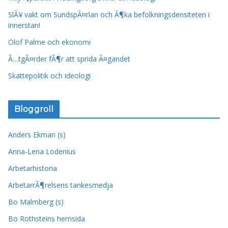
SlÃ¥ vakt om SundspÃ¤rlan och Ã¶ka befolkningsdensiteten i
innerstan!
Olof Palme och ekonomi
Ã…tgÃ¤rder fÃ¶r att sprida Ã¤gandet
Skattepolitik och ideologi
Bloggroll
Anders Ekman (s)
Anna-Lena Lodenius
Arbetarhistoria
ArbetarrÃ¶relsens tankesmedja
Bo Malmberg (s)
Bo Rothsteins hemsida