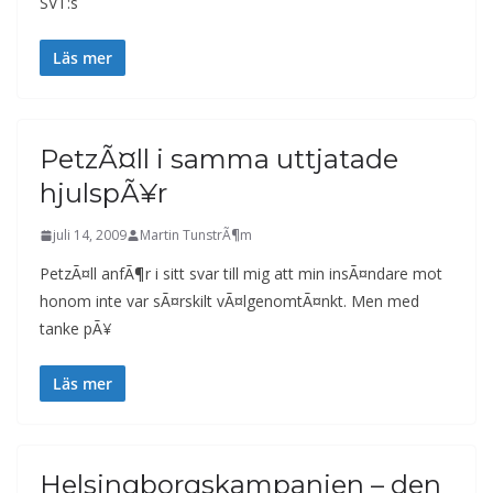
SVT:s
Läs mer
PetzÃ¤ll i samma uttjatade
hjulspÃ¥r
juli 14, 2009
Martin TunstrÃ¶m
PetzÃ¤ll anfÃ¶r i sitt svar till mig att min insÃ¤ndare mot
honom inte var sÃ¤rskilt vÃ¤lgenomtÃ¤nkt. Men med
tanke pÃ¥
Läs mer
Helsingborgskampanjen – den