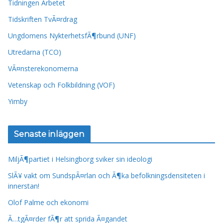
Tidningen Arbetet
Tidskriften TvÃ¤rdrag
Ungdomens NykterhetsfÃ¶rbund (UNF)
Utredarna (TCO)
VÃ¤nsterekonomerna
Vetenskap och Folkbildning (VOF)
Yimby
Senaste inläggen
MiljÃ¶partiet i Helsingborg sviker sin ideologi
SlÃ¥ vakt om SundspÃ¤rlan och Ã¶ka befolkningsdensiteten i
innerstan!
Olof Palme och ekonomi
Ã…tgÃ¤rder fÃ¶r att sprida Ã¤gandet