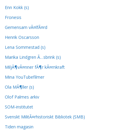
Enn Kokk (s)
Fronesis
Gemensam vÃ¤lfÃ¤rd
Henrik Oscarsson
Lena Sommestad (s)
Marika Lindgren Ã…sbrink (s)
MiljÃ¶vÃ¤nner fÃ¶r kÃ¤rnkraft
Mina YouTubefilmer
Ola MÃ¶ller (s)
Olof Palmes arkiv
SOM-institutet
Svenskt MilitÃ¤rhistoriskt Bibliotek (SMB)
Tiden magasin