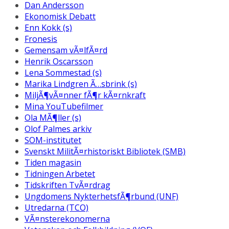
Dan Andersson
Ekonomisk Debatt
Enn Kokk (s)
Fronesis
Gemensam vÃ¤lfÃ¤rd
Henrik Oscarsson
Lena Sommestad (s)
Marika Lindgren Ã…sbrink (s)
MiljÃ¶vÃ¤nner fÃ¶r kÃ¤rnkraft
Mina YouTubefilmer
Ola MÃ¶ller (s)
Olof Palmes arkiv
SOM-institutet
Svenskt MilitÃ¤rhistoriskt Bibliotek (SMB)
Tiden magasin
Tidningen Arbetet
Tidskriften TvÃ¤rdrag
Ungdomens NykterhetsfÃ¶rbund (UNF)
Utredarna (TCO)
VÃ¤nsterekonomerna