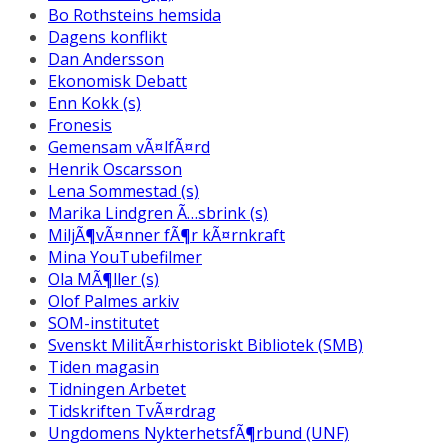
Bo Rothsteins hemsida
Dagens konflikt
Dan Andersson
Ekonomisk Debatt
Enn Kokk (s)
Fronesis
Gemensam vÃ¤lfÃ¤rd
Henrik Oscarsson
Lena Sommestad (s)
Marika Lindgren Ã…sbrink (s)
MiljÃ¶vÃ¤nner fÃ¶r kÃ¤rnkraft
Mina YouTubefilmer
Ola MÃ¶ller (s)
Olof Palmes arkiv
SOM-institutet
Svenskt MilitÃ¤rhistoriskt Bibliotek (SMB)
Tiden magasin
Tidningen Arbetet
Tidskriften TvÃ¤rdrag
Ungdomens NykterhetsfÃ¶rbund (UNF)