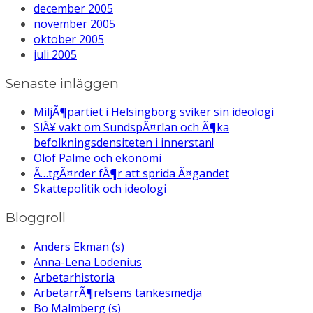
december 2005
november 2005
oktober 2005
juli 2005
Senaste inläggen
MiljÃ¶partiet i Helsingborg sviker sin ideologi
SlÃ¥ vakt om SundspÃ¤rlan och Ã¶ka
befolkningsdensiteten i innerstan!
Olof Palme och ekonomi
Ã…tgÃ¤rder fÃ¶r att sprida Ã¤gandet
Skattepolitik och ideologi
Bloggroll
Anders Ekman (s)
Anna-Lena Lodenius
Arbetarhistoria
ArbetarrÃ¶relsens tankesmedja
Bo Malmberg (s)