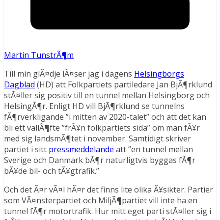
Martin TunstrÃ¶m
Till min glÃ¤dje lÃ¤ser jag i dagens
Helsingborgs
Dagblad
(HD) att Folkpartiets partiledare Jan BjÃ¶rklund
stÃ¤ller sig positiv till en tunnel mellan Helsingborg och
HelsingÃ¶r. Enligt HD vill BjÃ¶rklund se tunnelns
fÃ¶rverkligande ”i mitten av 2020-talet” och att det kan
bli ett vallÃ¶fte ”frÃ¥n folkpartiets sida” om man fÃ¥r
med sig landsmÃ¶tet i november. Samtidigt skriver
partiet i sitt
pressmeddelande
att ”en tunnel mellan
Sverige och Danmark bÃ¶r naturligtvis byggas fÃ¶r
bÃ¥de bil- och tÃ¥gtrafik.”
Och det Ã¤r vÃ¤l hÃ¤r det finns lite olika Ã¥sikter. Partier
som VÃ¤nsterpartiet och MiljÃ¶partiet vill inte ha en
tunnel fÃ¶r motortrafik. Hur mitt eget parti stÃ¤ller sig i