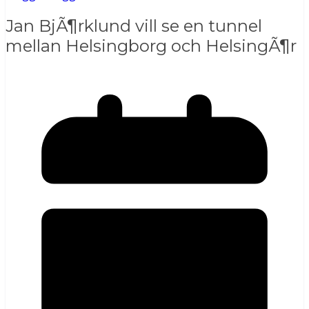
Jan BjÃ¶rklund vill se en tunnel
mellan Helsingborg och HelsingÃ¶r