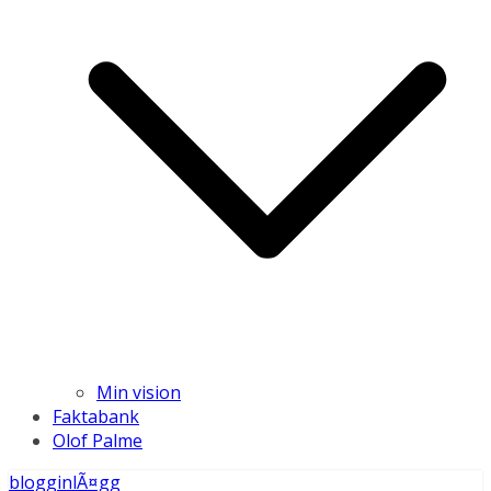
Min vision
Faktabank
Olof Palme
blogginlÃ¤gg