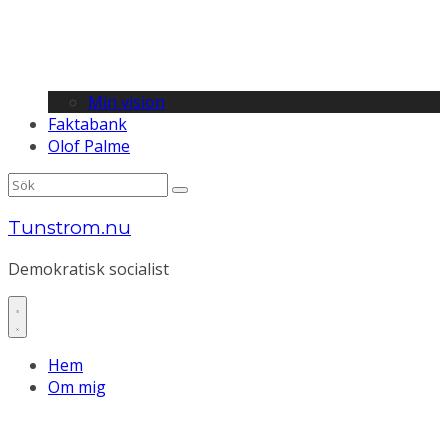
Min vision
Faktabank
Olof Palme
Tunstrom.nu
Demokratisk socialist
Hem
Om mig