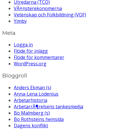
Utredarna (TCO)
VÃ¤nsterekonomerna
Vetenskap och Folkbildning (VOF)
Yimby
Meta
Logga in
Flöde för inlägg
Flöde för kommentarer
WordPress.org
Bloggroll
Anders Ekman (s)
Anna-Lena Lodenius
Arbetarhistoria
ArbetarrÃ¶relsens tankesmedja
Bo Malmberg (s)
Bo Rothsteins hemsida
Dagens konflikt