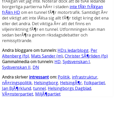
frÃ¥gan vet jag inte. Noterar dock att de tvÃ¥ ledande
borgerliga partierna hÃ¤r i staden
inte fÃ¥r frÃ¥gan
frÃ¥n HD
om en tunnel fÃ¶r motortrafik. Samtidigt Ã¤r
det viktigt att inte lÃ¥sa sig allt fÃ¶r tidigt kring det ena
eller det andra. Det viktiga Ã¤r att det finns en
viljeinriktning fÃ¶r en tunnel. Utformningen kan man
sedan berÃ¶ra genom riksdagsdebatter och
remissyttrande.
Andra bloggare om tunneln:
HD:s ledarblogg
,
Per
Altenberg (fp)
,
Mats Sander (m)
,
Christer SÃ¶rliden (fp)
Gammalmedia om tunneln:
HD
,
Sydsvenskan I
,
Sydsvenskan II
,
DN
Andra skriver
intressant
om:
Politik
,
infrastruktur
,
nÃ¤ringspolitik
,
Helsingborg
,
HelsingÃ¶r
,
Folkpartiet
,
Jan BjÃ¶rklund
,
tunnel
,
Helsingborgs Dagblad
,
VÃ¤nsterpartiet
,
MiljÃ¶partiet