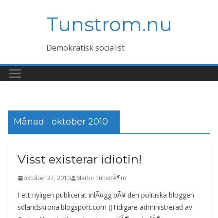
Hoppa
Tunstrom.nu
till
innehåll
Demokratisk socialist
Månad:
oktober 2010
Visst existerar idiotin!
oktober 27, 2010
Martin TunstrÃ¶m
I ett nyligen publicerat inlÃ¤gg pÃ¥ den politiska bloggen
sdlandskrona.blogsport.com ((Tidigare administrerad av