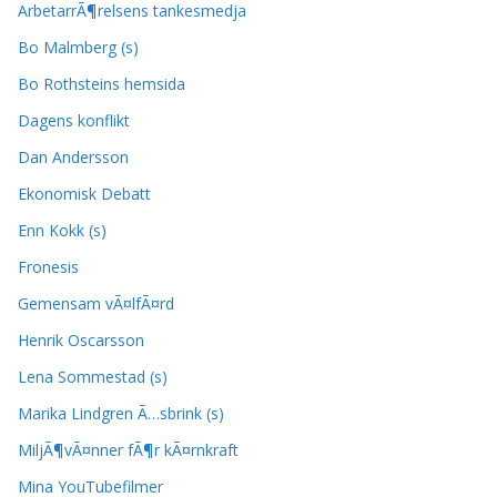
ArbetarrÃ¶relsens tankesmedja
Bo Malmberg (s)
Bo Rothsteins hemsida
Dagens konflikt
Dan Andersson
Ekonomisk Debatt
Enn Kokk (s)
Fronesis
Gemensam vÃ¤lfÃ¤rd
Henrik Oscarsson
Lena Sommestad (s)
Marika Lindgren Ã…sbrink (s)
MiljÃ¶vÃ¤nner fÃ¶r kÃ¤rnkraft
Mina YouTubefilmer