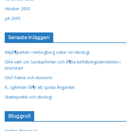
oktober 2005
juli 2005
Senaste inläggen
MiljÃ¶partiet i Helsingborg sviker sin ideologi
SlÃ¥ vakt om SundspÃ¤rlan och Ã¶ka befolkningsdensiteten i
innerstan!
Olof Palme och ekonomi
Ã…tgÃ¤rder fÃ¶r att sprida Ã¤gandet
Skattepolitik och ideologi
Bloggroll
Anders Ekman (s)