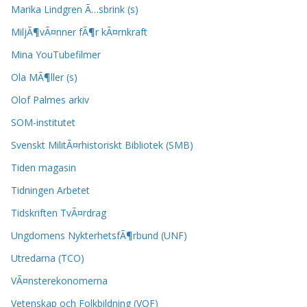
Marika Lindgren Ã…sbrink (s)
MiljÃ¶vÃ¤nner fÃ¶r kÃ¤rnkraft
Mina YouTubefilmer
Ola MÃ¶ller (s)
Olof Palmes arkiv
SOM-institutet
Svenskt MilitÃ¤rhistoriskt Bibliotek (SMB)
Tiden magasin
Tidningen Arbetet
Tidskriften TvÃ¤rdrag
Ungdomens NykterhetsfÃ¶rbund (UNF)
Utredarna (TCO)
VÃ¤nsterekonomerna
Vetenskap och Folkbildning (VOF)