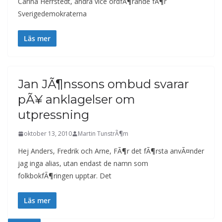
Carina Herrstedt, andra vice ordfÃ¶rande fÃ¶r
Sverigedemokraterna
Läs mer
Jan JÃ¶nssons ombud svarar
pÃ¥ anklagelser om
utpressning
oktober 13, 2010
Martin TunstrÃ¶m
Hej Anders, Fredrik och Arne, FÃ¶r det fÃ¶rsta anvÃ¤nder
jag inga alias, utan endast de namn som
folkbokfÃ¶ringen upptar. Det
Läs mer