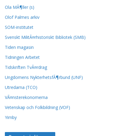
Ola MÃ¶ller (s)
Olof Palmes arkiv
SOM-institutet
Svenskt MilitÃ¤rhistoriskt Bibliotek (SMB)
Tiden magasin
Tidningen Arbetet
Tidskriften TvÃ¤rdrag
Ungdomens NykterhetsfÃ¶rbund (UNF)
Utredarna (TCO)
VÃ¤nsterekonomerna
Vetenskap och Folkbildning (VOF)
Yimby