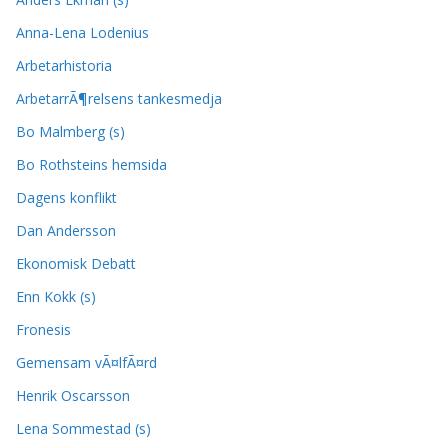
Anna-Lena Lodenius
Arbetarhistoria
ArbetarrÃ¶relsens tankesmedja
Bo Malmberg (s)
Bo Rothsteins hemsida
Dagens konflikt
Dan Andersson
Ekonomisk Debatt
Enn Kokk (s)
Fronesis
Gemensam vÃ¤lfÃ¤rd
Henrik Oscarsson
Lena Sommestad (s)