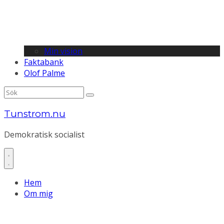
Min vision
Faktabank
Olof Palme
Tunstrom.nu
Demokratisk socialist
Hem
Om mig