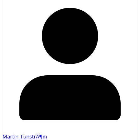
Martin TunstrÃ¶m