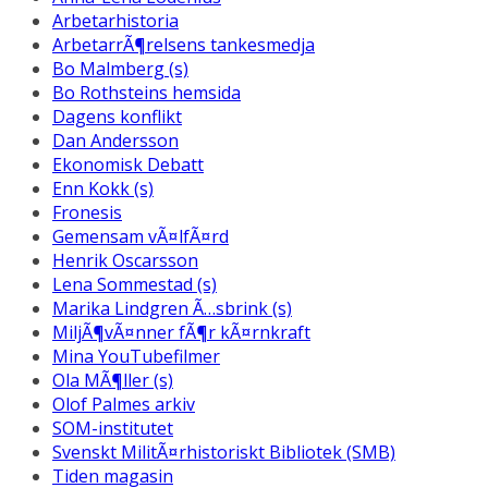
Arbetarhistoria
ArbetarrÃ¶relsens tankesmedja
Bo Malmberg (s)
Bo Rothsteins hemsida
Dagens konflikt
Dan Andersson
Ekonomisk Debatt
Enn Kokk (s)
Fronesis
Gemensam vÃ¤lfÃ¤rd
Henrik Oscarsson
Lena Sommestad (s)
Marika Lindgren Ã…sbrink (s)
MiljÃ¶vÃ¤nner fÃ¶r kÃ¤rnkraft
Mina YouTubefilmer
Ola MÃ¶ller (s)
Olof Palmes arkiv
SOM-institutet
Svenskt MilitÃ¤rhistoriskt Bibliotek (SMB)
Tiden magasin