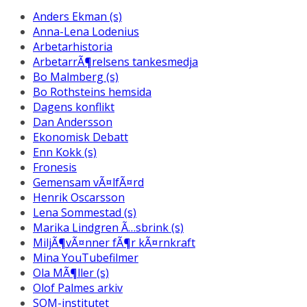
Anders Ekman (s)
Anna-Lena Lodenius
Arbetarhistoria
ArbetarrÃ¶relsens tankesmedja
Bo Malmberg (s)
Bo Rothsteins hemsida
Dagens konflikt
Dan Andersson
Ekonomisk Debatt
Enn Kokk (s)
Fronesis
Gemensam vÃ¤lfÃ¤rd
Henrik Oscarsson
Lena Sommestad (s)
Marika Lindgren Ã…sbrink (s)
MiljÃ¶vÃ¤nner fÃ¶r kÃ¤rnkraft
Mina YouTubefilmer
Ola MÃ¶ller (s)
Olof Palmes arkiv
SOM-institutet