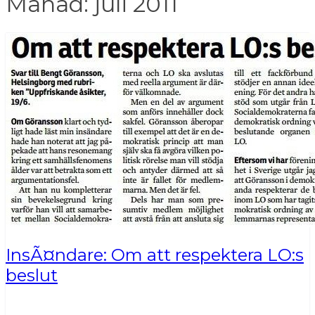
Månad:
juli 2011
InsÃ¤ndare: Om att respektera LO:s
beslut