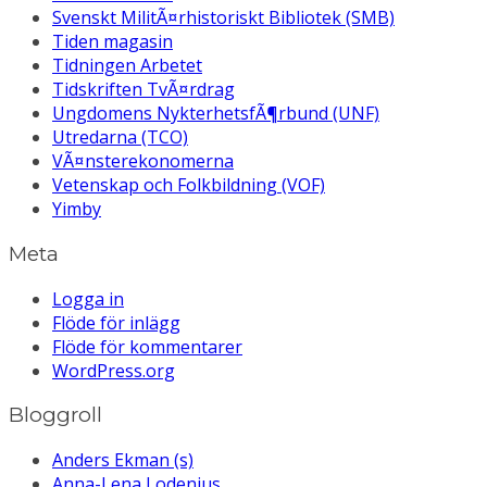
Svenskt MilitÃ¤rhistoriskt Bibliotek (SMB)
Tiden magasin
Tidningen Arbetet
Tidskriften TvÃ¤rdrag
Ungdomens NykterhetsfÃ¶rbund (UNF)
Utredarna (TCO)
VÃ¤nsterekonomerna
Vetenskap och Folkbildning (VOF)
Yimby
Meta
Logga in
Flöde för inlägg
Flöde för kommentarer
WordPress.org
Bloggroll
Anders Ekman (s)
Anna-Lena Lodenius