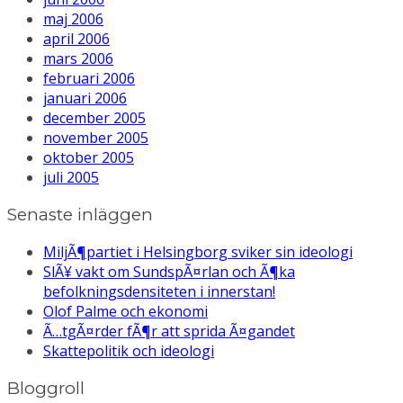
maj 2006
april 2006
mars 2006
februari 2006
januari 2006
december 2005
november 2005
oktober 2005
juli 2005
Senaste inläggen
MiljÃ¶partiet i Helsingborg sviker sin ideologi
SlÃ¥ vakt om SundspÃ¤rlan och Ã¶ka
befolkningsdensiteten i innerstan!
Olof Palme och ekonomi
Ã…tgÃ¤rder fÃ¶r att sprida Ã¤gandet
Skattepolitik och ideologi
Bloggroll