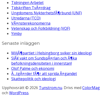
Tidningen Arbetet
Tidskriften TvÃ¤rdrag
Ungdomens NykterhetsfÃ¶rbund (UNF)
Utredarna (TCO)
VÃ¤nsterekonomerna
Vetenskap och Folkbildning (VOF)
Yimby
Senaste inläggen
MiljÃ¶partiet i Helsingborg sviker sin ideologi
SlÃ¥ vakt om SundspÃ¤rlan och Ã¶ka
befolkningsdensiteten i innerstan!
Olof Palme och ekonomi
Ã…tgÃ¤rder fÃ¶r att sprida Ã¤gandet
Skattepolitik och ideologi
Upphovsrätt © 2026
Tunstrom.nu
. Drivs med
ColorMag
och
WordPress
.