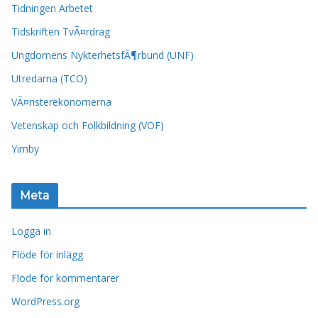
Tidningen Arbetet
Tidskriften TvÃ¤rdrag
Ungdomens NykterhetsfÃ¶rbund (UNF)
Utredarna (TCO)
VÃ¤nsterekonomerna
Vetenskap och Folkbildning (VOF)
Yimby
Meta
Logga in
Flöde för inlägg
Flöde för kommentarer
WordPress.org