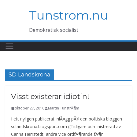
Hoppa
Tunstrom.nu
till
innehåll
Demokratisk socialist
SD Landskrona
Visst existerar idiotin!
oktober 27, 2010
Martin TunstrÃ¶m
I ett nyligen publicerat inlÃ¤gg pÃ¥ den politiska bloggen
sdlandskrona.blogsport.com ((Tidigare administrerad av
Carina Herrstedt, andra vice ordfÃ¶rande fÃ¶r