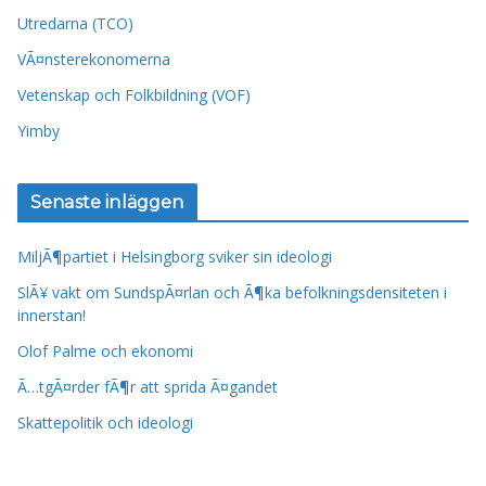
Utredarna (TCO)
VÃ¤nsterekonomerna
Vetenskap och Folkbildning (VOF)
Yimby
Senaste inläggen
MiljÃ¶partiet i Helsingborg sviker sin ideologi
SlÃ¥ vakt om SundspÃ¤rlan och Ã¶ka befolkningsdensiteten i
innerstan!
Olof Palme och ekonomi
Ã…tgÃ¤rder fÃ¶r att sprida Ã¤gandet
Skattepolitik och ideologi