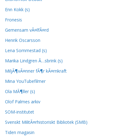
Enn Kokk (s)
Fronesis
Gemensam vÃ¤lfÃ¤rd
Henrik Oscarsson
Lena Sommestad (s)
Marika Lindgren Ã…sbrink (s)
MiljÃ¶vÃ¤nner fÃ¶r kÃ¤rnkraft
Mina YouTubefilmer
Ola MÃ¶ller (s)
Olof Palmes arkiv
SOM-institutet
Svenskt MilitÃ¤rhistoriskt Bibliotek (SMB)
Tiden magasin