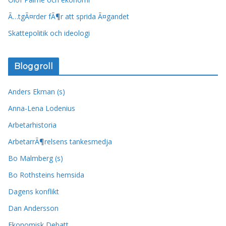
Ã…tgÃ¤rder fÃ¶r att sprida Ã¤gandet
Skattepolitik och ideologi
Bloggroll
Anders Ekman (s)
Anna-Lena Lodenius
Arbetarhistoria
ArbetarrÃ¶relsens tankesmedja
Bo Malmberg (s)
Bo Rothsteins hemsida
Dagens konflikt
Dan Andersson
Ekonomisk Debatt