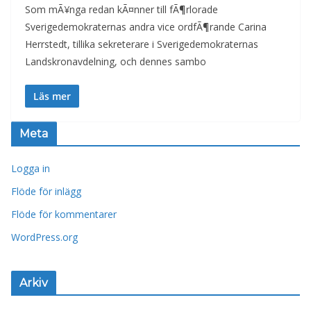
Som mÃ¥nga redan kÃ¤nner till fÃ¶rlorade
Sverigedemokraternas andra vice ordfÃ¶rande Carina
Herrstedt, tillika sekreterare i Sverigedemokraternas
Landskronavdelning, och dennes sambo
Läs mer
Meta
Logga in
Flöde för inlägg
Flöde för kommentarer
WordPress.org
Arkiv