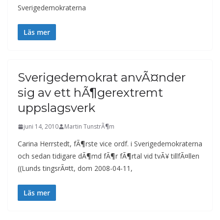
Sverigedemokraterna
Läs mer
Sverigedemokrat anvÃ¤nder
sig av ett hÃ¶gerextremt
uppslagsverk
juni 14, 2010
Martin TunstrÃ¶m
Carina Herrstedt, fÃ¶rste vice ordf. i Sverigedemokraterna
och sedan tidigare dÃ¶md fÃ¶r fÃ¶rtal vid tvÃ¥ tillfÃ¤llen
((Lunds tingsrÃ¤tt, dom 2008-04-11,
Läs mer