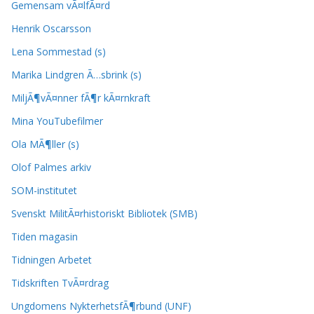
Gemensam vÃ¤lfÃ¤rd
Henrik Oscarsson
Lena Sommestad (s)
Marika Lindgren Ã…sbrink (s)
MiljÃ¶vÃ¤nner fÃ¶r kÃ¤rnkraft
Mina YouTubefilmer
Ola MÃ¶ller (s)
Olof Palmes arkiv
SOM-institutet
Svenskt MilitÃ¤rhistoriskt Bibliotek (SMB)
Tiden magasin
Tidningen Arbetet
Tidskriften TvÃ¤rdrag
Ungdomens NykterhetsfÃ¶rbund (UNF)