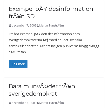
Exempel pÃ¥ desinformation
frÃ¥n SD
december 7, 2009
Martin TunstrÃ¶m
Ett bra exempel pÃ¥ den desinformation som
sverigedemokraterna fÃ¶rmedlar i det svenska
samhÃ¤llsdebatten Ã¤r ett nyligen publicerat blogginlÃ¤gg
pÃ¥ Stefan
Läs mer
Bara munvÃ¤der frÃ¥n
sverigedemokrat
december 4, 2009
Martin TunstrÃ¶m