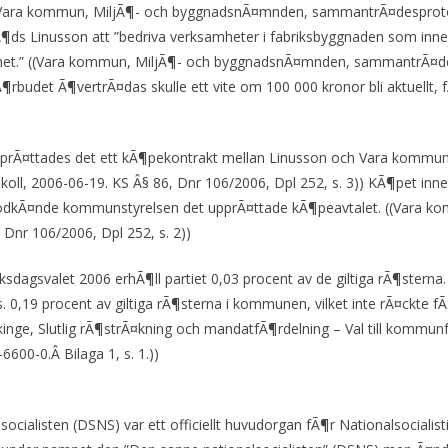
. ((Vara kommun, MiljÃ¶- och byggnadsnÃ¤mnden, sammantrÃ¤desprot
Ã¶ds Linusson att ”bedriva verksamheter i fabriksbyggnaden som inne
mhet.” ((Vara kommun, MiljÃ¶- och byggnadsnÃ¤mnden, sammantrÃ¤de
Ã¶rbudet Ã¶vertrÃ¤das skulle ett vite om 100 000 kronor bli aktuellt, 
prÃ¤ttades det ett kÃ¶pekontrakt mellan Linusson och Vara kommu
ll, 2006-06-19. KS Â§ 86, Dnr 106/2006, Dpl 252, s. 3)) KÃ¶pet in
godkÃ¤nde kommunstyrelsen det upprÃ¤ttade kÃ¶peavtalet. ((Vara 
 Dnr 106/2006, Dpl 252, s. 2))
ksdagsvalet 2006 erhÃ¶ll partiet 0,03 procent av de giltiga rÃ¶sterna
s. 0,19 procent av giltiga rÃ¶sterna i kommunen, vilket inte rÃ¤ckte f
ekinge, Slutlig rÃ¶strÃ¤kning och mandatfÃ¶rdelning – Val till kommu
600-0.Â Bilaga 1, s. 1.))
ocialisten (DSNS) var ett officiellt huvudorgan fÃ¶r Nationalsociali