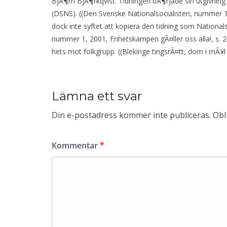
BjÃ¶rn BjÃ¶rkqvist. Tidningen bÃ¶rjade sin utgivnin
(DSNS). ((Den Svenske Nationalsocialisten, nummer 1, 
dock inte syftet att kopiera den tidning som Nationa
nummer 1, 2001, Frihetskampen gÃ¤ller oss alla!, s. 
hets mot folkgrupp. ((Blekinge tingsrÃ¤tt, dom i mÃ¥
Lämna ett svar
Din e-postadress kommer inte publiceras.
Obl
Kommentar
*