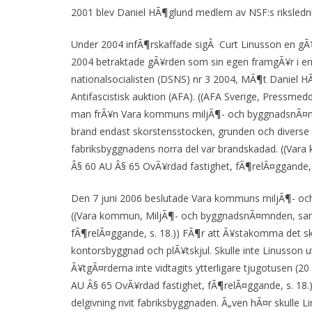
2001 blev Daniel HÃ¶glund medlem av NSF:s rikslednin
Under 2004 infÃ¶rskaffade sigÂ Curt Linusson en gÃ¥r
2004 betraktade gÃ¥rden som sin egen framgÃ¥r i en ar
nationalsocialisten (DSNS) nr 3 2004, MÃ¶t Daniel H
Antifascistisk auktion (AFA). ((AFA Sverige, Pressme
man frÃ¥n Vara kommuns miljÃ¶- och byggnadsnÃ¤mnd
brand endast skorstensstocken, grunden och diverse 
fabriksbyggnadens norra del var brandskadad. ((V
Â§ 60 AU Â§ 65 OvÃ¥rdad fastighet, fÃ¶relÃ¤ggande, s
Den 7 juni 2006 beslutade Vara kommuns miljÃ¶- och b
((Vara kommun, MiljÃ¶- och byggnadsnÃ¤mnden, sam
fÃ¶relÃ¤ggande, s. 18.)) FÃ¶r att Ã¥stakomma det sk
kontorsbyggnad och plÃ¥tskjul. Skulle inte Linusson 
Ã¥tgÃ¤rderna inte vidtagits ytterligare tjugotusen
AU Â§ 65 OvÃ¥rdad fastighet, fÃ¶relÃ¤ggande, s. 18.
delgivning rivit fabriksbyggnaden. Ã„ven hÃ¤r skulle L