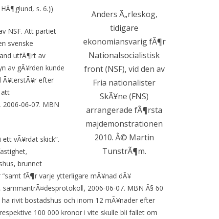
HÃ¶glund, s. 6.))
Anders Ã„rleskog,
tidigare
v NSF. Att partiet
ekonomiansvarig fÃ¶r
Den svenske
Nationalsocialistisk
and utfÃ¶rt av
syn av gÃ¥rden kunde
front (NSF), vid den av
Ã¥terstÃ¥r efter
Fria nationalister
att
SkÃ¥ne (FNS)
l, 2006-06-07. MBN
arrangerade fÃ¶rsta
majdemonstrationen
2010. Â© Martin
ett vÃ¥rdat skick”.
TunstrÃ¶m.
stighet,
shus, brunnet
r ”samt fÃ¶r varje ytterligare mÃ¥nad dÃ¥
en, sammantrÃ¤desprotokoll, 2006-06-07. MBN Â§ 60
n ha rivit bostadshus och inom 12 mÃ¥nader efter
spektive 100 000 kronor i vite skulle bli fallet om