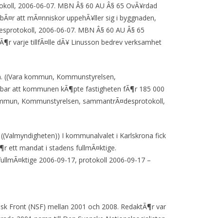
okoll, 2006-06-07. MBN Â§ 60 AU Â§ 65 OvÃ¥rdad
bÃ¤r att mÃ¤nniskor uppehÃ¥ller sig i byggnaden,
sprotokoll, 2006-06-07. MBN Â§ 60 AU Â§ 65
fÃ¶r varje tillfÃ¤lle dÃ¥ Linusson bedrev verksamhet
n. ((Vara kommun, Kommunstyrelsen,
nebar att kommunen kÃ¶pte fastigheten fÃ¶r 185 000
kommun, Kommunstyrelsen, sammantrÃ¤desprotokoll,
. ((Valmyndigheten)) I kommunalvalet i Karlskrona fick
Ã¶r ett mandat i stadens fullmÃ¤ktige.
nfullmÃ¤ktige 2006-09-17, protokoll 2006-09-17 –
stisk Front (NSF) mellan 2001 och 2008. RedaktÃ¶r var