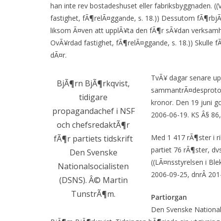
han inte rev bostadeshuset eller fabriksbyggnaden
fastighet, fÃ¶relÃ¤ggande, s. 18.)) Dessutom fÃ¶rbj
liksom Ã¤ven att upplÃ¥ta den fÃ¶r sÃ¥dan verksa
OvÃ¥rdad fastighet, fÃ¶relÃ¤ggande, s. 18.)) Skulle f
dÃ¤r.
TvÃ¥ dagar senare up
BjÃ¶rn BjÃ¶rkqvist,
sammantrÃ¤desprotoko
tidigare
kronor. Den 19 juni 
propagandachef i NSF
2006-06-19. KS Â§ 86,
och chefsredaktÃ¶r
Med 1 417 rÃ¶ster i ri
fÃ¶r partiets tidskrift
partiet 76 rÃ¶ster, dv
Den Svenske
((LÃ¤nsstyrelsen i Bl
Nationalsocialisten
2006-09-25, dnrÂ 201-6
(DSNS). Â© Martin
TunstrÃ¶m.
Partiorgan
Den Svenske Nationals