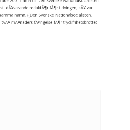
rade 2001 namn till Den Svenske Nationalsocialisten
vist, dÃ¥varande redaktÃ¶r fÃ¶r tidningen, sÃ¥ var
r samma namn. ((Den Svenske Nationalsocialisten,
l tvÃ¥ mÃ¥naders fÃ¤ngelse fÃ¶r tryckfrihetsbrottet