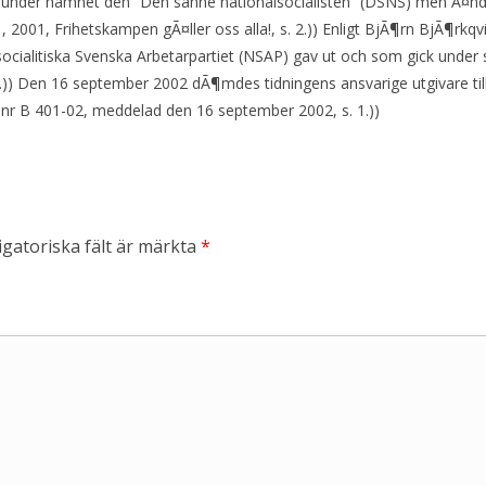
g under namnet den ”Den sanne nationalsocialisten” (DSNS) men Ã¤nd
2001, Frihetskampen gÃ¤ller oss alla!, s. 2.)) Enligt BjÃ¶rn BjÃ¶rkq
lsocialitiska Svenska Arbetarpartiet (NSAP) gav ut och som gick unde
2.)) Den 16 september 2002 dÃ¶mdes tidningens ansvarige utgivare til
l nr B 401-02, meddelad den 16 september 2002, s. 1.))
igatoriska fält är märkta
*