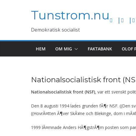
Hoppa
Tunstrom.nu
till
innehåll
Demokratisk socialist
HEM
OM MIG
FAKTABANK
OLOF 
Nationalsocialistisk front (NS
Nationalsocialistisk front
(NSF),
var ett svenskt poli
Den 8 augusti 1994 lades grunden fÃ¶r NSF. ((Den sven
((HovrÃ¤tten Ã¶ver SkÃ¥ne och Blekinge, dom i mÃ¥l 
1999 lÃ¤mnade Anders HÃ¶gstrÃ¶m posten som partiled