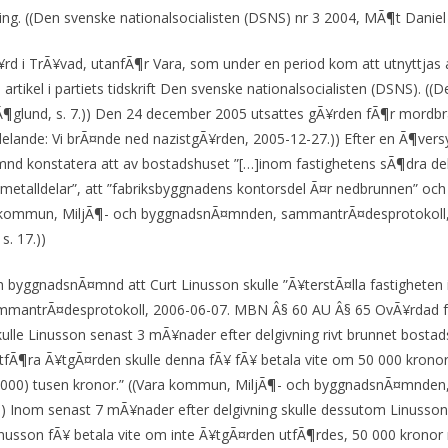
g. ((Den svenske nationalsocialisten (DSNS) nr 3 2004, MÃ¶t Daniel 
d i TrÃ¥vad, utanfÃ¶r Vara, som under en period kom att utnyttjas a
tikel i partiets tidskrift Den svenske nationalsocialisten (DSNS). ((
Ã¶glund, s. 7.)) Den 24 december 2005 utsattes gÃ¥rden fÃ¶r mordbr
ddelande: Vi brÃ¤nde ned nazistgÃ¥rden, 2005-12-27.)) Efter en Ã¶ver
 konstatera att av bostadshuset ”[…]inom fastighetens sÃ¶dra del 
metalldelar”, att ”fabriksbyggnadens kontorsdel Ã¤r nedbrunnen” och 
ara kommun, MiljÃ¶- och byggnadsnÃ¤mnden, sammantrÃ¤desprotokol
. 17.))
yggnadsnÃ¤mnd att Curt Linusson skulle ”Ã¥terstÃ¤lla fastigheten i 
mantrÃ¤desprotokoll, 2006-06-07. MBN Â§ 60 AU Â§ 65 OvÃ¥rdad fa
ulle Linusson senast 3 mÃ¥nader efter delgivning rivt brunnet bostad
utfÃ¶ra Ã¥tgÃ¤rden skulle denna fÃ¥ fÃ¥ betala vite om 50 000 krono
 (20 000) tusen kronor.” ((Vara kommun, MiljÃ¶- och byggnadsnÃ¤mnd
)) Inom senast 7 mÃ¥nader efter delgivning skulle dessutom Linusso
inusson fÃ¥ betala vite om inte Ã¥tgÃ¤rden utfÃ¶rdes, 50 000 kronor re