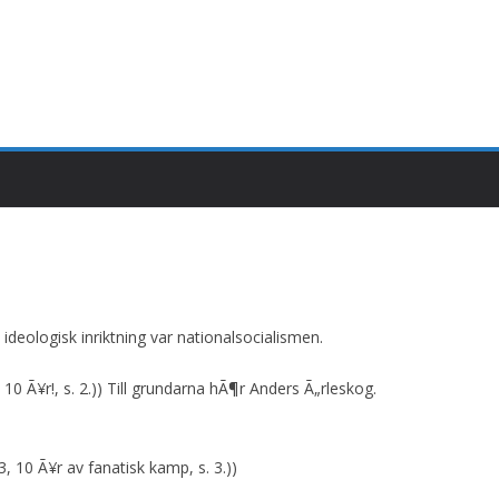
ideologisk inriktning var nationalsocialismen.
0 Ã¥r!, s. 2.)) Till grundarna hÃ¶r Anders Ã„rleskog.
10 Ã¥r av fanatisk kamp, s. 3.))