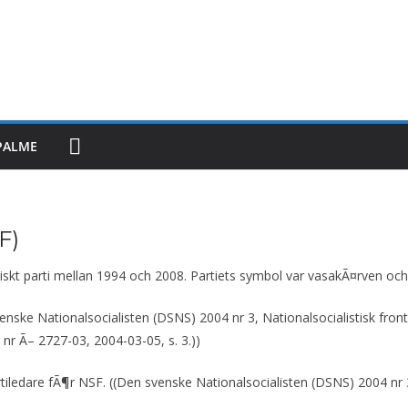
PALME
F)
tiskt parti mellan 1994 och 2008. Partiets symbol var vasakÃ¤rven och 
ske Nationalsocialisten (DSNS) 2004 nr 3, Nationalsocialistisk front 1
nr Ã– 2727-03, 2004-03-05, s. 3.))
are fÃ¶r NSF. ((Den svenske Nationalsocialisten (DSNS) 2004 nr 3, 