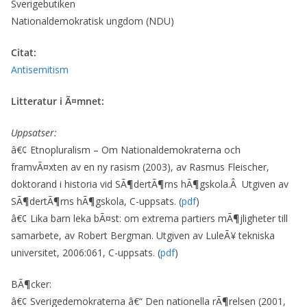
Sverigebutiken
Nationaldemokratisk ungdom (NDU)
Citat:
Antisemitism
Litteratur i Ã¤mnet:
Uppsatser:
â€¢ Etnopluralism – Om Nationaldemokraterna och
framvÃ¤xten av en ny rasism (2003), av Rasmus Fleischer,
doktorand i historia vid SÃ¶dertÃ¶rns hÃ¶gskola.Â Utgiven av
SÃ¶dertÃ¶rns hÃ¶gskola, C-uppsats. (
pdf
)
â€¢ Lika barn leka bÃ¤st: om extrema partiers mÃ¶jligheter till
samarbete, av Robert Bergman. Utgiven av LuleÃ¥ tekniska
universitet, 2006:061, C-uppsats. (
pdf
)
BÃ¶cker:
â€¢ Sverigedemokraterna â€“ Den nationella rÃ¶relsen (2001,