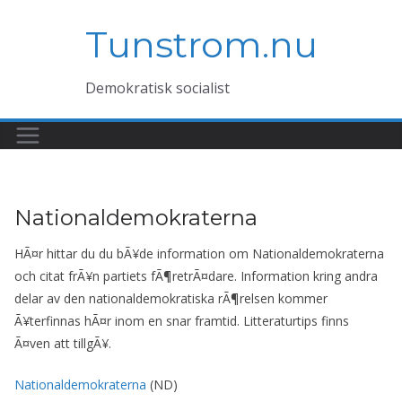
Hoppa
Tunstrom.nu
till
innehåll
Demokratisk socialist
Nationaldemokraterna
HÃ¤r hittar du du bÃ¥de information om Nationaldemokraterna
och citat frÃ¥n partiets fÃ¶retrÃ¤dare. Information kring andra
delar av den nationaldemokratiska rÃ¶relsen kommer
Ã¥terfinnas hÃ¤r inom en snar framtid. Litteraturtips finns
Ã¤ven att tillgÃ¥.
Nationaldemokraterna
(ND)