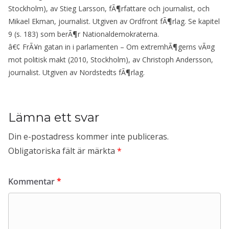
Stockholm), av Stieg Larsson, fÃ¶rfattare och journalist, och
Mikael Ekman, journalist. Utgiven av Ordfront fÃ¶rlag. Se kapitel
9 (s. 183) som berÃ¶r Nationaldemokraterna.
â€¢ FrÃ¥n gatan in i parlamenten – Om extremhÃ¶gerns vÃ¤g
mot politisk makt (2010, Stockholm), av Christoph Andersson,
journalist. Utgiven av Nordstedts fÃ¶rlag.
Lämna ett svar
Din e-postadress kommer inte publiceras.
Obligatoriska fält är märkta
*
Kommentar
*