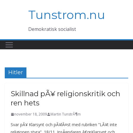
Hoppa
Tunstrom.nu
till
innehåll
Demokratisk socialist
Hitler
Skillnad pÃ¥ religionskritik och
ren hets
november 18, 2009
Martin TunstrÃ¶m
Svar pÃ¥ Klarsynt och pÃ¥lÃ¤st med rubriken ”LÃ¥t inte
religionen styra”, 18/11. InsÃ¤ndaren â€œKlarsynt och