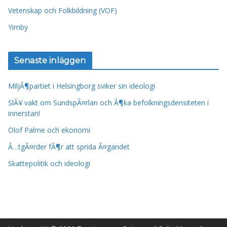
Vetenskap och Folkbildning (VOF)
Yimby
Senaste inläggen
MiljÃ¶partiet i Helsingborg sviker sin ideologi
SlÃ¥ vakt om SundspÃ¤rlan och Ã¶ka befolkningsdensiteten i
innerstan!
Olof Palme och ekonomi
Ã…tgÃ¤rder fÃ¶r att sprida Ã¤gandet
Skattepolitik och ideologi