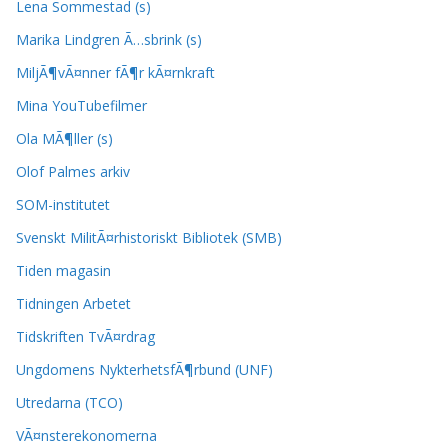
Lena Sommestad (s)
Marika Lindgren Ã…sbrink (s)
MiljÃ¶vÃ¤nner fÃ¶r kÃ¤rnkraft
Mina YouTubefilmer
Ola MÃ¶ller (s)
Olof Palmes arkiv
SOM-institutet
Svenskt MilitÃ¤rhistoriskt Bibliotek (SMB)
Tiden magasin
Tidningen Arbetet
Tidskriften TvÃ¤rdrag
Ungdomens NykterhetsfÃ¶rbund (UNF)
Utredarna (TCO)
VÃ¤nsterekonomerna