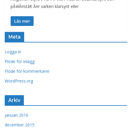
pÃ¥lÃ¤stâ€ Ã¤r varken klarsynt eller
Läs mer
Meta
Logga in
Flöde för inlägg
Flöde för kommentarer
WordPress.org
Arkiv
januari 2016
december 2015