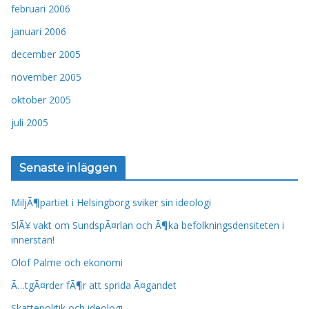
februari 2006
januari 2006
december 2005
november 2005
oktober 2005
juli 2005
Senaste inläggen
MiljÃ¶partiet i Helsingborg sviker sin ideologi
SlÃ¥ vakt om SundspÃ¤rlan och Ã¶ka befolkningsdensiteten i
innerstan!
Olof Palme och ekonomi
Ã…tgÃ¤rder fÃ¶r att sprida Ã¤gandet
Skattepolitik och ideologi