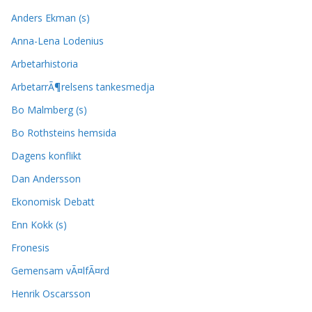
Anders Ekman (s)
Anna-Lena Lodenius
Arbetarhistoria
ArbetarrÃ¶relsens tankesmedja
Bo Malmberg (s)
Bo Rothsteins hemsida
Dagens konflikt
Dan Andersson
Ekonomisk Debatt
Enn Kokk (s)
Fronesis
Gemensam vÃ¤lfÃ¤rd
Henrik Oscarsson