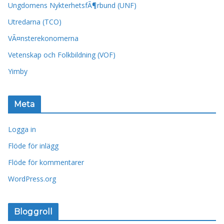
Ungdomens NykterhetsfÃ¶rbund (UNF)
Utredarna (TCO)
VÃ¤nsterekonomerna
Vetenskap och Folkbildning (VOF)
Yimby
Meta
Logga in
Flöde för inlägg
Flöde för kommentarer
WordPress.org
Bloggroll