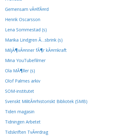
Gemensam vÃ¤lfÃ¤rd
Henrik Oscarsson
Lena Sommestad (s)
Marika Lindgren Ã…sbrink (s)
MiljÃ¶vÃ¤nner fÃ¶r kÃ¤rnkraft
Mina YouTubefilmer
Ola MÃ¶ller (s)
Olof Palmes arkiv
SOM-institutet
Svenskt MilitÃ¤rhistoriskt Bibliotek (SMB)
Tiden magasin
Tidningen Arbetet
Tidskriften TvÃ¤rdrag