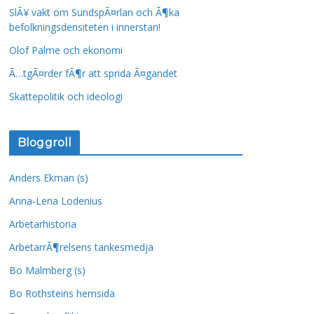
SlÃ¥ vakt om SundspÃ¤rlan och Ã¶ka
befolkningsdensiteten i innerstan!
Olof Palme och ekonomi
Ã…tgÃ¤rder fÃ¶r att sprida Ã¤gandet
Skattepolitik och ideologi
Bloggroll
Anders Ekman (s)
Anna-Lena Lodenius
Arbetarhistoria
ArbetarrÃ¶relsens tankesmedja
Bo Malmberg (s)
Bo Rothsteins hemsida