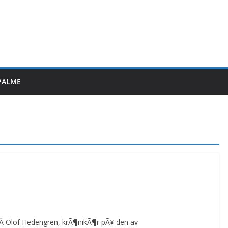
PALME
tÂ Olof Hedengren, krÃ¶nikÃ¶r pÃ¥ den av