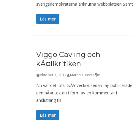
sverigedemokraterna anknutna webbplatsen Samti
Läs mer
Viggo Cavling och
kÃ¤llkritiken
oktober 7, 2012
Martin TunstrÃ¶m
Nu var det iofs. tvÃ¥ veckor sedan jag publicerade
den hÃ¤r texten i form av en kommentar i
anslutning till
Läs mer