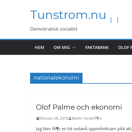
Hoppa
Tunstrom.nu
till
innehåll
Demokratisk socialist
HEM
OM MIG
FAKTABANK
OLOF 
nationalekonomi
Olof Palme och ekonomi
februari 28, 2015
Martin TunstrÃ¶m
Jag blev fÃ¶r en tid sedanÂ uppmÃ¤rksam pÃ¥ at