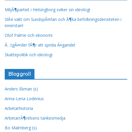
MiljÃ¶partiet i Helsingborg sviker sin ideologi
SlÃ¥ vakt om SundspÃ¤rlan och Ã¶ka befolkningsdensiteten i
innerstan!
Olof Palme och ekonomi
Ã…tgÃ¤rder fÃ¶r att sprida Ã¤gandet
Skattepolitik och ideologi
Bloggroll
Anders Ekman (s)
Anna-Lena Lodenius
Arbetarhistoria
ArbetarrÃ¶relsens tankesmedja
Bo Malmberg (s)