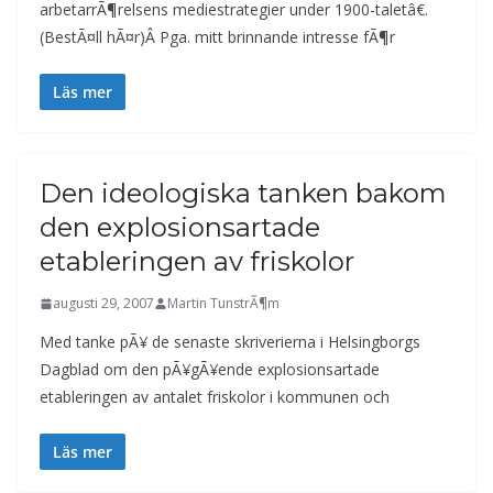
arbetarrÃ¶relsens mediestrategier under 1900-taletâ€.
(BestÃ¤ll hÃ¤r)Â Pga. mitt brinnande intresse fÃ¶r
Läs mer
Den ideologiska tanken bakom
den explosionsartade
etableringen av friskolor
augusti 29, 2007
Martin TunstrÃ¶m
Med tanke pÃ¥ de senaste skriverierna i Helsingborgs
Dagblad om den pÃ¥gÃ¥ende explosionsartade
etableringen av antalet friskolor i kommunen och
Läs mer