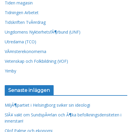
Tiden magasin
Tidningen Arbetet
Tidskriften TvÃ¤rdrag
Ungdomens NykterhetsfÃ¶rbund (UNF)
Utredarna (TCO)
VÃ¤nsterekonomerna
Vetenskap och Folkbildning (VOF)
Yimby
Senaste inläggen
MiljÃ¶partiet i Helsingborg sviker sin ideologi
SlÃ¥ vakt om SundspÃ¤rlan och Ã¶ka befolkningsdensiteten i
innerstan!
Olof Palme och ekonomi