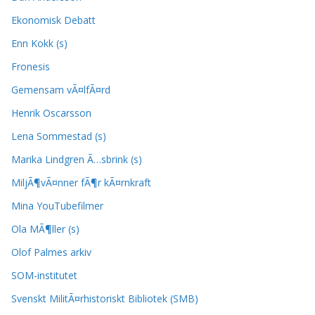
Ekonomisk Debatt
Enn Kokk (s)
Fronesis
Gemensam vÃ¤lfÃ¤rd
Henrik Oscarsson
Lena Sommestad (s)
Marika Lindgren Ã…sbrink (s)
MiljÃ¶vÃ¤nner fÃ¶r kÃ¤rnkraft
Mina YouTubefilmer
Ola MÃ¶ller (s)
Olof Palmes arkiv
SOM-institutet
Svenskt MilitÃ¤rhistoriskt Bibliotek (SMB)