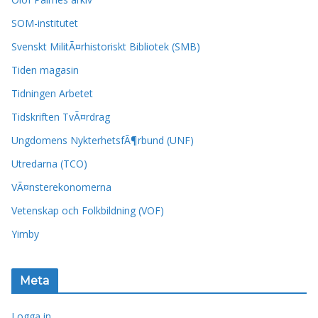
SOM-institutet
Svenskt MilitÃ¤rhistoriskt Bibliotek (SMB)
Tiden magasin
Tidningen Arbetet
Tidskriften TvÃ¤rdrag
Ungdomens NykterhetsfÃ¶rbund (UNF)
Utredarna (TCO)
VÃ¤nsterekonomerna
Vetenskap och Folkbildning (VOF)
Yimby
Meta
Logga in