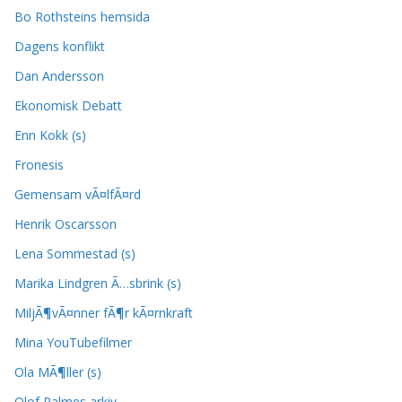
Bo Rothsteins hemsida
Dagens konflikt
Dan Andersson
Ekonomisk Debatt
Enn Kokk (s)
Fronesis
Gemensam vÃ¤lfÃ¤rd
Henrik Oscarsson
Lena Sommestad (s)
Marika Lindgren Ã…sbrink (s)
MiljÃ¶vÃ¤nner fÃ¶r kÃ¤rnkraft
Mina YouTubefilmer
Ola MÃ¶ller (s)
Olof Palmes arkiv