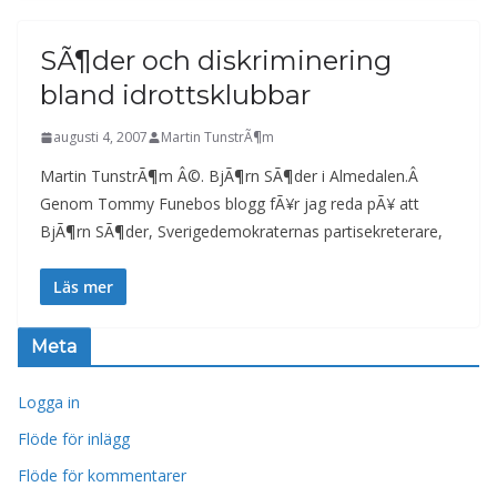
SÃ¶der och diskriminering
bland idrottsklubbar
augusti 4, 2007
Martin TunstrÃ¶m
Martin TunstrÃ¶m Â©. BjÃ¶rn SÃ¶der i Almedalen.Â
Genom Tommy Funebos blogg fÃ¥r jag reda pÃ¥ att
BjÃ¶rn SÃ¶der, Sverigedemokraternas partisekreterare,
Läs mer
Meta
Logga in
Flöde för inlägg
Flöde för kommentarer