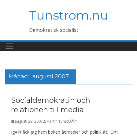
Hoppa
Tunstrom.nu
till
innehåll
Demokratisk socialist
Månad:
augusti 2007
Socialdemokratin och
relationen till media
augusti 29, 2007
Martin TunstrÃ¶m
IgÃ¥r fick jag hem boken â€medier och politik â€“ Om