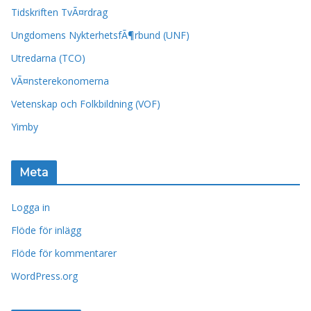
Tidskriften TvÃ¤rdrag
Ungdomens NykterhetsfÃ¶rbund (UNF)
Utredarna (TCO)
VÃ¤nsterekonomerna
Vetenskap och Folkbildning (VOF)
Yimby
Meta
Logga in
Flöde för inlägg
Flöde för kommentarer
WordPress.org