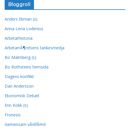
Bloggroll
Anders Ekman (s)
Anna-Lena Lodenius
Arbetarhistoria
ArbetarrÃ¶relsens tankesmedja
Bo Malmberg (s)
Bo Rothsteins hemsida
Dagens konflikt
Dan Andersson
Ekonomisk Debatt
Enn Kokk (s)
Fronesis
Gemensam vÃ¤lfÃ¤rd