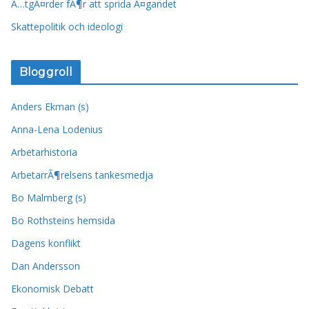
Ã…tgÃ¤rder fÃ¶r att sprida Ã¤gandet
Skattepolitik och ideologi
Bloggroll
Anders Ekman (s)
Anna-Lena Lodenius
Arbetarhistoria
ArbetarrÃ¶relsens tankesmedja
Bo Malmberg (s)
Bo Rothsteins hemsida
Dagens konflikt
Dan Andersson
Ekonomisk Debatt