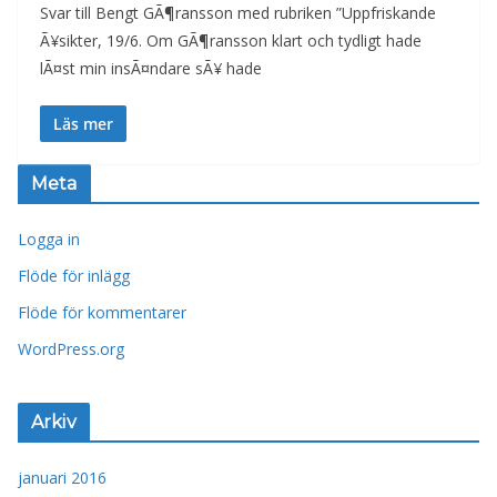
Svar till Bengt GÃ¶ransson med rubriken ”Uppfriskande
Ã¥sikter, 19/6. Om GÃ¶ransson klart och tydligt hade
lÃ¤st min insÃ¤ndare sÃ¥ hade
Läs mer
Meta
Logga in
Flöde för inlägg
Flöde för kommentarer
WordPress.org
Arkiv
januari 2016