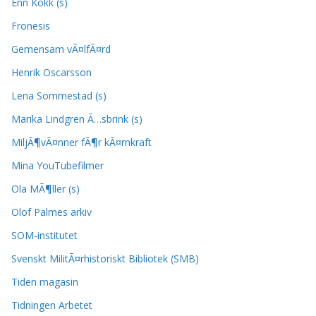
Enn Kokk (s)
Fronesis
Gemensam vÃ¤lfÃ¤rd
Henrik Oscarsson
Lena Sommestad (s)
Marika Lindgren Ã…sbrink (s)
MiljÃ¶vÃ¤nner fÃ¶r kÃ¤rnkraft
Mina YouTubefilmer
Ola MÃ¶ller (s)
Olof Palmes arkiv
SOM-institutet
Svenskt MilitÃ¤rhistoriskt Bibliotek (SMB)
Tiden magasin
Tidningen Arbetet