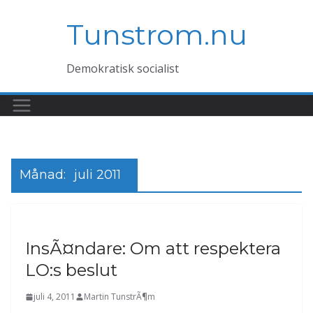
Hoppa
Tunstrom.nu
till
innehåll
Demokratisk socialist
Månad:
juli 2011
InsÃ¤ndare: Om att respektera
LO:s beslut
juli 4, 2011
Martin TunstrÃ¶m