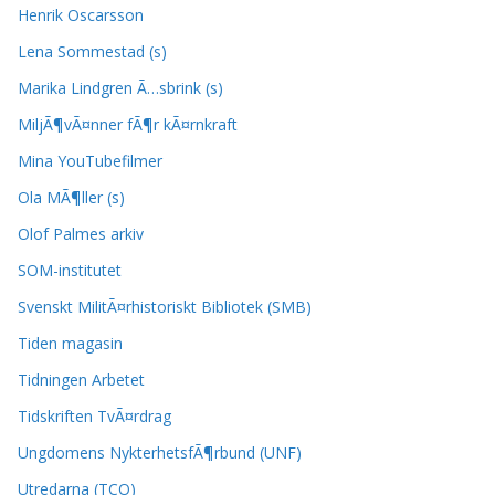
Henrik Oscarsson
Lena Sommestad (s)
Marika Lindgren Ã…sbrink (s)
MiljÃ¶vÃ¤nner fÃ¶r kÃ¤rnkraft
Mina YouTubefilmer
Ola MÃ¶ller (s)
Olof Palmes arkiv
SOM-institutet
Svenskt MilitÃ¤rhistoriskt Bibliotek (SMB)
Tiden magasin
Tidningen Arbetet
Tidskriften TvÃ¤rdrag
Ungdomens NykterhetsfÃ¶rbund (UNF)
Utredarna (TCO)