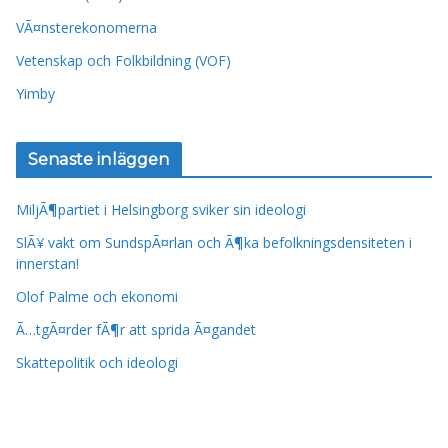
VÃ¤nsterekonomerna
Vetenskap och Folkbildning (VOF)
Yimby
Senaste inläggen
MiljÃ¶partiet i Helsingborg sviker sin ideologi
SlÃ¥ vakt om SundspÃ¤rlan och Ã¶ka befolkningsdensiteten i
innerstan!
Olof Palme och ekonomi
Ã…tgÃ¤rder fÃ¶r att sprida Ã¤gandet
Skattepolitik och ideologi