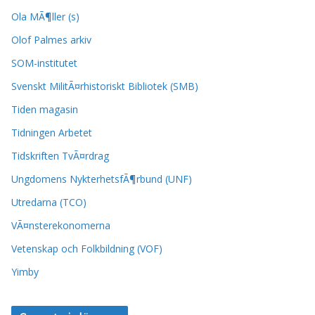
Ola MÃ¶ller (s)
Olof Palmes arkiv
SOM-institutet
Svenskt MilitÃ¤rhistoriskt Bibliotek (SMB)
Tiden magasin
Tidningen Arbetet
Tidskriften TvÃ¤rdrag
Ungdomens NykterhetsfÃ¶rbund (UNF)
Utredarna (TCO)
VÃ¤nsterekonomerna
Vetenskap och Folkbildning (VOF)
Yimby