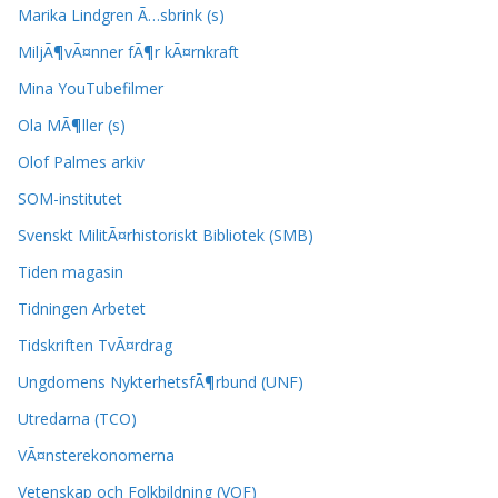
Marika Lindgren Ã…sbrink (s)
MiljÃ¶vÃ¤nner fÃ¶r kÃ¤rnkraft
Mina YouTubefilmer
Ola MÃ¶ller (s)
Olof Palmes arkiv
SOM-institutet
Svenskt MilitÃ¤rhistoriskt Bibliotek (SMB)
Tiden magasin
Tidningen Arbetet
Tidskriften TvÃ¤rdrag
Ungdomens NykterhetsfÃ¶rbund (UNF)
Utredarna (TCO)
VÃ¤nsterekonomerna
Vetenskap och Folkbildning (VOF)