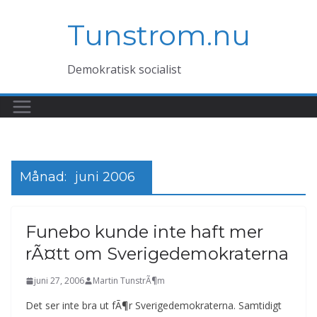
Hoppa
Tunstrom.nu
till
innehåll
Demokratisk socialist
Månad:
juni 2006
Funebo kunde inte haft mer
rÃ¤tt om Sverigedemokraterna
juni 27, 2006
Martin TunstrÃ¶m
Det ser inte bra ut fÃ¶r Sverigedemokraterna. Samtidigt