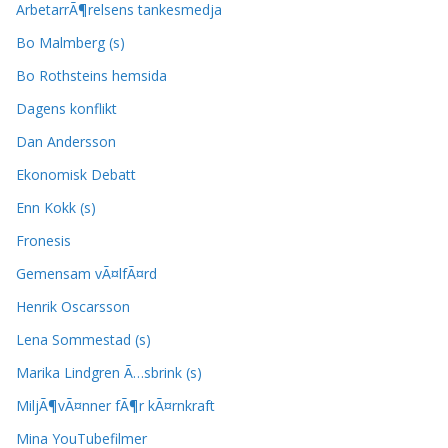
ArbetarrÃ¶relsens tankesmedja
Bo Malmberg (s)
Bo Rothsteins hemsida
Dagens konflikt
Dan Andersson
Ekonomisk Debatt
Enn Kokk (s)
Fronesis
Gemensam vÃ¤lfÃ¤rd
Henrik Oscarsson
Lena Sommestad (s)
Marika Lindgren Ã…sbrink (s)
MiljÃ¶vÃ¤nner fÃ¶r kÃ¤rnkraft
Mina YouTubefilmer