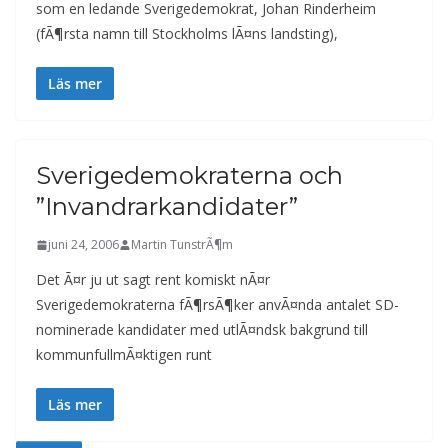
som en ledande Sverigedemokrat, Johan Rinderheim
(fÃ¶rsta namn till Stockholms lÃ¤ns landsting),
Läs mer
Sverigedemokraterna och
”Invandrarkandidater”
juni 24, 2006
Martin TunstrÃ¶m
Det Ã¤r ju ut sagt rent komiskt nÃ¤r
Sverigedemokraterna fÃ¶rsÃ¶ker anvÃ¤nda antalet SD-
nominerade kandidater med utlÃ¤ndsk bakgrund till
kommunfullmÃ¤ktigen runt
Läs mer