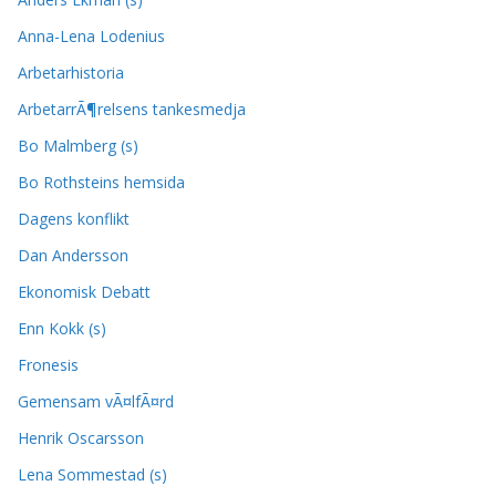
Anna-Lena Lodenius
Arbetarhistoria
ArbetarrÃ¶relsens tankesmedja
Bo Malmberg (s)
Bo Rothsteins hemsida
Dagens konflikt
Dan Andersson
Ekonomisk Debatt
Enn Kokk (s)
Fronesis
Gemensam vÃ¤lfÃ¤rd
Henrik Oscarsson
Lena Sommestad (s)