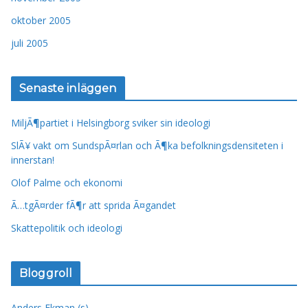
oktober 2005
juli 2005
Senaste inläggen
MiljÃ¶partiet i Helsingborg sviker sin ideologi
SlÃ¥ vakt om SundspÃ¤rlan och Ã¶ka befolkningsdensiteten i
innerstan!
Olof Palme och ekonomi
Ã…tgÃ¤rder fÃ¶r att sprida Ã¤gandet
Skattepolitik och ideologi
Bloggroll
Anders Ekman (s)