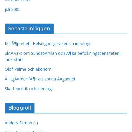
juli 2005
Senaste inläggen
MiljÃ¶partiet i Helsingborg sviker sin ideologi
SlÃ¥ vakt om SundspÃ¤rlan och Ã¶ka befolkningsdensiteten i
innerstan!
Olof Palme och ekonomi
Ã…tgÃ¤rder fÃ¶r att sprida Ã¤gandet
Skattepolitik och ideologi
Bloggroll
Anders Ekman (s)