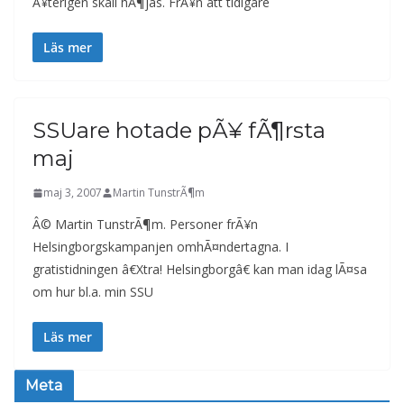
Ã¥terigen skall hÃ¶jas. FrÃ¥n att tidigare
Läs mer
SSUare hotade pÃ¥ fÃ¶rsta
maj
maj 3, 2007
Martin TunstrÃ¶m
Â© Martin TunstrÃ¶m. Personer frÃ¥n
Helsingborgskampanjen omhÃ¤ndertagna. I
gratistidningen â€Xtra! Helsingborgâ€ kan man idag lÃ¤sa
om hur bl.a. min SSU
Läs mer
Meta