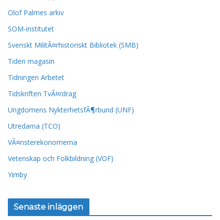
Olof Palmes arkiv
SOM-institutet
Svenskt MilitÃ¤rhistoriskt Bibliotek (SMB)
Tiden magasin
Tidningen Arbetet
Tidskriften TvÃ¤rdrag
Ungdomens NykterhetsfÃ¶rbund (UNF)
Utredarna (TCO)
VÃ¤nsterekonomerna
Vetenskap och Folkbildning (VOF)
Yimby
Senaste inläggen