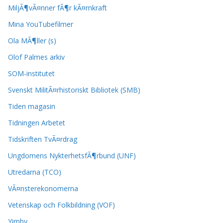
MiljÃ¶vÃ¤nner fÃ¶r kÃ¤rnkraft
Mina YouTubefilmer
Ola MÃ¶ller (s)
Olof Palmes arkiv
SOM-institutet
Svenskt MilitÃ¤rhistoriskt Bibliotek (SMB)
Tiden magasin
Tidningen Arbetet
Tidskriften TvÃ¤rdrag
Ungdomens NykterhetsfÃ¶rbund (UNF)
Utredarna (TCO)
VÃ¤nsterekonomerna
Vetenskap och Folkbildning (VOF)
Yimby