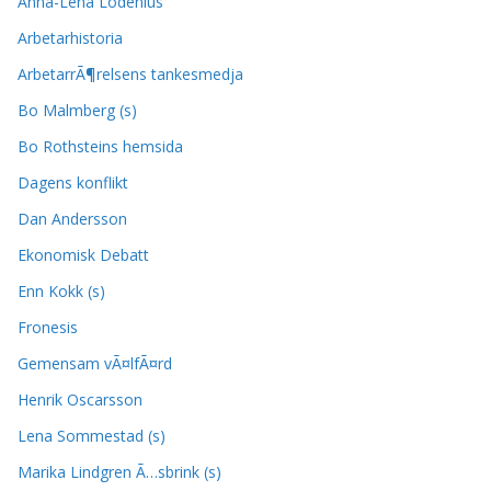
Anna-Lena Lodenius
Arbetarhistoria
ArbetarrÃ¶relsens tankesmedja
Bo Malmberg (s)
Bo Rothsteins hemsida
Dagens konflikt
Dan Andersson
Ekonomisk Debatt
Enn Kokk (s)
Fronesis
Gemensam vÃ¤lfÃ¤rd
Henrik Oscarsson
Lena Sommestad (s)
Marika Lindgren Ã…sbrink (s)