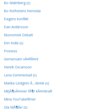
Bo Malmberg (s)
Bo Rothsteins hemsida
Dagens konflikt
Dan Andersson
Ekonomisk Debatt
Enn Kokk (s)
Fronesis
Gemensam vÃ¤lfÃ¤rd
Henrik Oscarsson
Lena Sommestad (s)
Marika Lindgren Ã…sbrink (s)
MiljÃ¶vÃ¤nner fÃ¶r kÃ¤rnkraft
Mina YouTubefilmer
Ola MÃ¶ller (s)