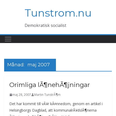
Hoppa
Tunstrom.nu
till
innehåll
Demokratisk socialist
Månad:
maj 2007
Orimliga lÃ¶nehÃ¶jningar
maj 28, 2007
Martin TunstrÃ¶m
Det har kommit till vÃ¥r kÃ¤nnedom, genom en artikel i
Helsingborgs Dagblad, att kommunalrÃ¥dslÃ¶nerna