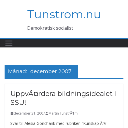
Hoppa
Tunstrom.nu
till
innehåll
Demokratisk socialist
Månad:
december 2007
UppvÃ¤rdera bildningsidealet i
SSU!
december 31, 2007
Martin TunstrÃ¶m
Svar till Alesia Goncharik med rubriken ”Kunskap Ã¤r