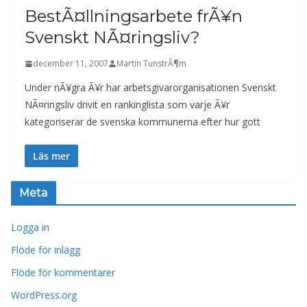
BestÃ¤llningsarbete frÃ¥n
Svenskt NÃ¤ringsliv?
december 11, 2007
Martin TunstrÃ¶m
Under nÃ¥gra Ã¥r har arbetsgivarorganisationen Svenskt
NÃ¤ringsliv drivit en rankinglista som varje Ã¥r
kategoriserar de svenska kommunerna efter hur gott
Läs mer
Meta
Logga in
Flöde för inlägg
Flöde för kommentarer
WordPress.org