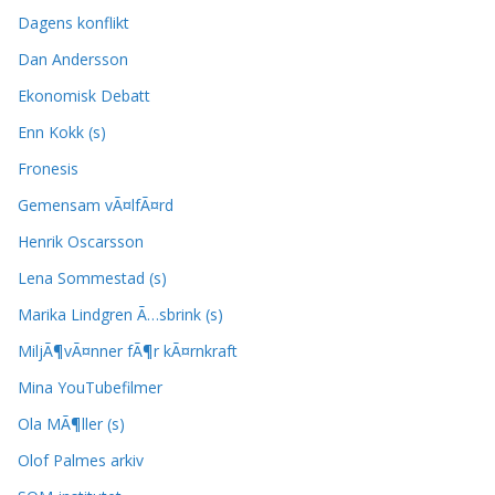
Dagens konflikt
Dan Andersson
Ekonomisk Debatt
Enn Kokk (s)
Fronesis
Gemensam vÃ¤lfÃ¤rd
Henrik Oscarsson
Lena Sommestad (s)
Marika Lindgren Ã…sbrink (s)
MiljÃ¶vÃ¤nner fÃ¶r kÃ¤rnkraft
Mina YouTubefilmer
Ola MÃ¶ller (s)
Olof Palmes arkiv