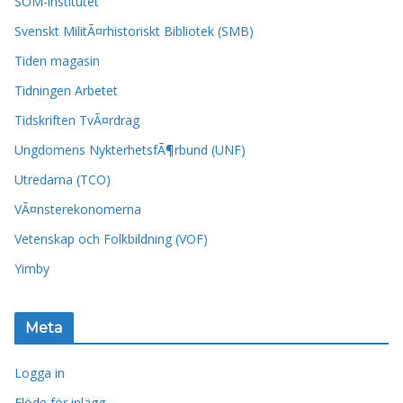
SOM-institutet
Svenskt MilitÃ¤rhistoriskt Bibliotek (SMB)
Tiden magasin
Tidningen Arbetet
Tidskriften TvÃ¤rdrag
Ungdomens NykterhetsfÃ¶rbund (UNF)
Utredarna (TCO)
VÃ¤nsterekonomerna
Vetenskap och Folkbildning (VOF)
Yimby
Meta
Logga in
Flöde för inlägg