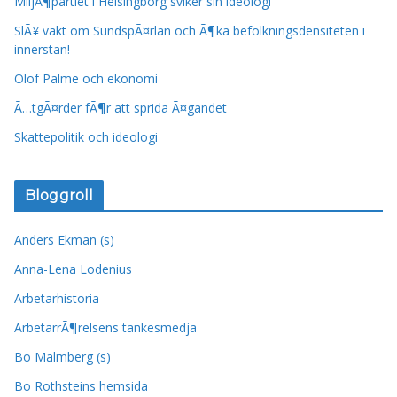
MiljÃ¶partiet i Helsingborg sviker sin ideologi
SlÃ¥ vakt om SundspÃ¤rlan och Ã¶ka befolkningsdensiteten i
innerstan!
Olof Palme och ekonomi
Ã…tgÃ¤rder fÃ¶r att sprida Ã¤gandet
Skattepolitik och ideologi
Bloggroll
Anders Ekman (s)
Anna-Lena Lodenius
Arbetarhistoria
ArbetarrÃ¶relsens tankesmedja
Bo Malmberg (s)
Bo Rothsteins hemsida