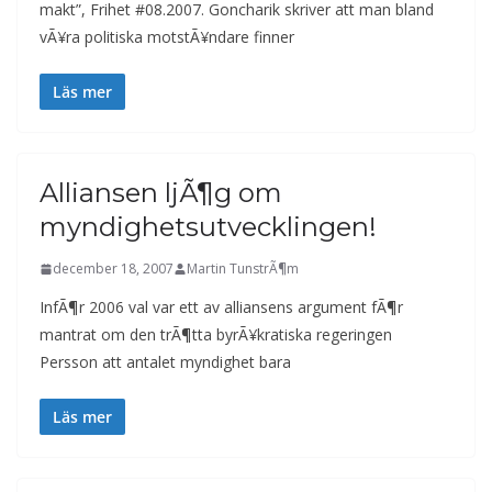
makt”, Frihet #08.2007. Goncharik skriver att man bland
vÃ¥ra politiska motstÃ¥ndare finner
Läs mer
Alliansen ljÃ¶g om
myndighetsutvecklingen!
december 18, 2007
Martin TunstrÃ¶m
InfÃ¶r 2006 val var ett av alliansens argument fÃ¶r
mantrat om den trÃ¶tta byrÃ¥kratiska regeringen
Persson att antalet myndighet bara
Läs mer