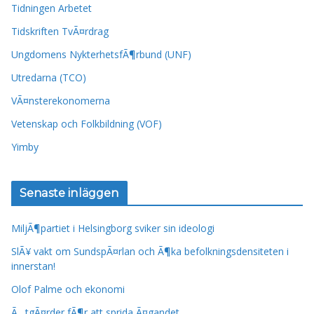
Tidningen Arbetet
Tidskriften TvÃ¤rdrag
Ungdomens NykterhetsfÃ¶rbund (UNF)
Utredarna (TCO)
VÃ¤nsterekonomerna
Vetenskap och Folkbildning (VOF)
Yimby
Senaste inläggen
MiljÃ¶partiet i Helsingborg sviker sin ideologi
SlÃ¥ vakt om SundspÃ¤rlan och Ã¶ka befolkningsdensiteten i
innerstan!
Olof Palme och ekonomi
Ã…tgÃ¤rder fÃ¶r att sprida Ã¤gandet