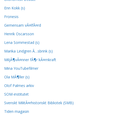
Enn Kokk (s)
Fronesis
Gemensam vÃ¤lfÃ¤rd
Henrik Oscarsson
Lena Sommestad (s)
Marika Lindgren Ã…sbrink (s)
MiljÃ¶vÃ¤nner fÃ¶r kÃ¤rnkraft
Mina YouTubefilmer
Ola MÃ¶ller (s)
Olof Palmes arkiv
SOM-institutet
Svenskt MilitÃ¤rhistoriskt Bibliotek (SMB)
Tiden magasin