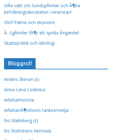
SlÃ¥ vakt om SundspÃ¤rlan och Ã¶ka
befolkningsdensiteten i innerstan!
Olof Palme och ekonomi
Ã…tgÃ¤rder fÃ¶r att sprida Ã¤gandet
Skattepolitik och ideologi
Bloggroll
Anders Ekman (s)
Anna-Lena Lodenius
Arbetarhistoria
ArbetarrÃ¶relsens tankesmedja
Bo Malmberg (s)
Bo Rothsteins hemsida