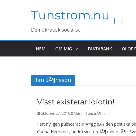
Hoppa
Tunstrom.nu
till
innehåll
Demokratisk socialist
HEM
OM MIG
FAKTABANK
OLOF 
Jan JÃ¶nsson
Visst existerar idiotin!
oktober 27, 2010
Martin TunstrÃ¶m
I ett nyligen publicerat inlÃ¤gg pÃ¥ den politiska
Carina Herrstedt, andra vice ordfÃ¶rande fÃ¶r S