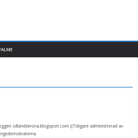
PALME
 bloggen sdlandskrona.blogsport.com ((Tidigare administrerad av
verigedemokraterna