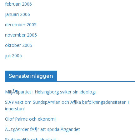
februari 2006
januari 2006
december 2005
november 2005
oktober 2005
juli 2005
Senaste inläggen
MiljÃ¶partiet i Helsingborg sviker sin ideologi
SlÃ¥ vakt om SundspÃ¤rlan och Ã¶ka befolkningsdensiteten i
innerstan!
Olof Palme och ekonomi
Ã…tgÃ¤rder fÃ¶r att sprida Ã¤gandet
Skattepolitik och ideologi