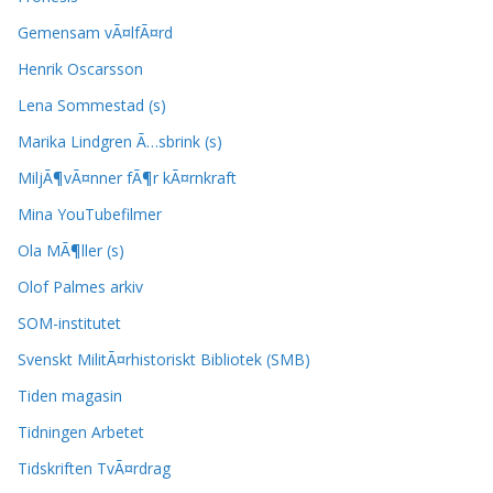
Gemensam vÃ¤lfÃ¤rd
Henrik Oscarsson
Lena Sommestad (s)
Marika Lindgren Ã…sbrink (s)
MiljÃ¶vÃ¤nner fÃ¶r kÃ¤rnkraft
Mina YouTubefilmer
Ola MÃ¶ller (s)
Olof Palmes arkiv
SOM-institutet
Svenskt MilitÃ¤rhistoriskt Bibliotek (SMB)
Tiden magasin
Tidningen Arbetet
Tidskriften TvÃ¤rdrag