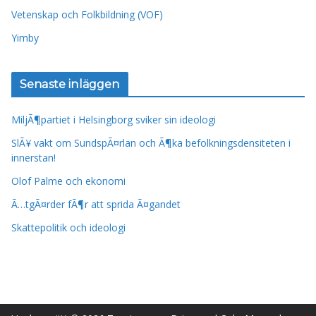
Vetenskap och Folkbildning (VOF)
Yimby
Senaste inläggen
MiljÃ¶partiet i Helsingborg sviker sin ideologi
SlÃ¥ vakt om SundspÃ¤rlan och Ã¶ka befolkningsdensiteten i
innerstan!
Olof Palme och ekonomi
Ã…tgÃ¤rder fÃ¶r att sprida Ã¤gandet
Skattepolitik och ideologi