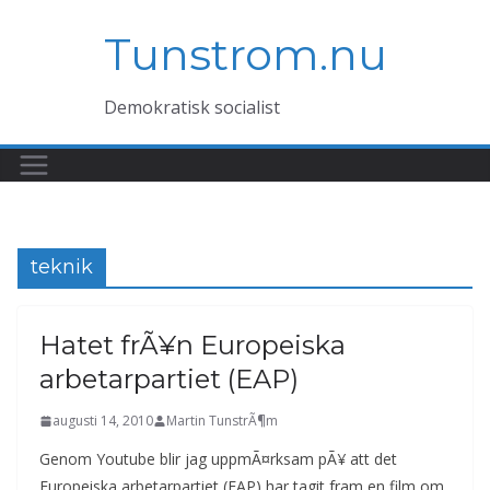
Hoppa
Tunstrom.nu
till
innehåll
Demokratisk socialist
teknik
Hatet frÃ¥n Europeiska
arbetarpartiet (EAP)
augusti 14, 2010
Martin TunstrÃ¶m
Genom Youtube blir jag uppmÃ¤rksam pÃ¥ att det
Europeiska arbetarpartiet (EAP) har tagit fram en film om