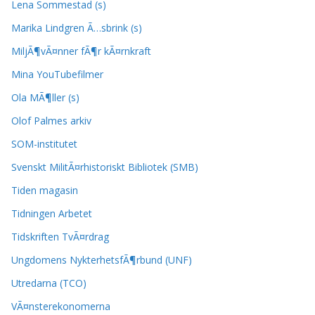
Lena Sommestad (s)
Marika Lindgren Ã…sbrink (s)
MiljÃ¶vÃ¤nner fÃ¶r kÃ¤rnkraft
Mina YouTubefilmer
Ola MÃ¶ller (s)
Olof Palmes arkiv
SOM-institutet
Svenskt MilitÃ¤rhistoriskt Bibliotek (SMB)
Tiden magasin
Tidningen Arbetet
Tidskriften TvÃ¤rdrag
Ungdomens NykterhetsfÃ¶rbund (UNF)
Utredarna (TCO)
VÃ¤nsterekonomerna