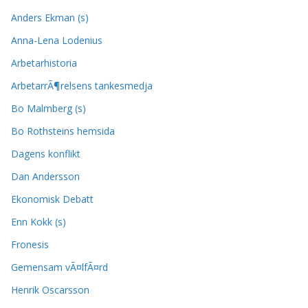
Anders Ekman (s)
Anna-Lena Lodenius
Arbetarhistoria
ArbetarrÃ¶relsens tankesmedja
Bo Malmberg (s)
Bo Rothsteins hemsida
Dagens konflikt
Dan Andersson
Ekonomisk Debatt
Enn Kokk (s)
Fronesis
Gemensam vÃ¤lfÃ¤rd
Henrik Oscarsson