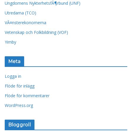
Ungdomens NykterhetsfÃ¶rbund (UNF)
Utredarna (TCO)
VÃ¤nsterekonomerna
Vetenskap och Folkbildning (VOF)
Yimby
Meta
Logga in
Flöde för inlägg
Flöde för kommentarer
WordPress.org
Bloggroll