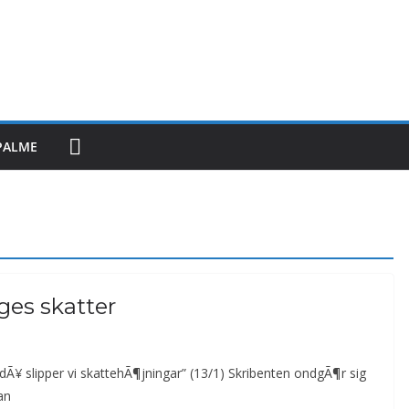
PALME
ges skatter
 dÃ¥ slipper vi skattehÃ¶jningar” (13/1) Skribenten ondgÃ¶r sig
an