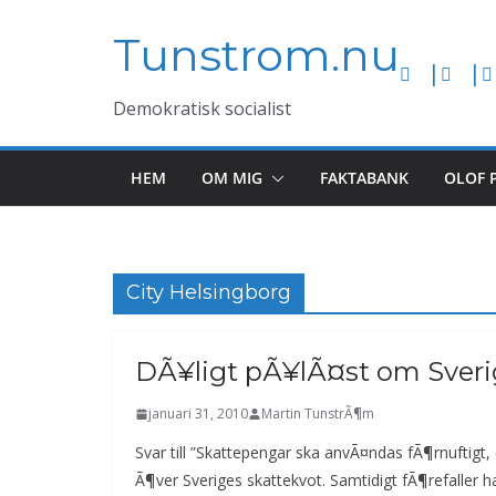
Hoppa
Tunstrom.nu
till
innehåll
Demokratisk socialist
HEM
OM MIG
FAKTABANK
OLOF 
City Helsingborg
DÃ¥ligt pÃ¥lÃ¤st om Sveri
januari 31, 2010
Martin TunstrÃ¶m
Svar till ”Skattepengar ska anvÃ¤ndas fÃ¶rnuftigt,
Ã¶ver Sveriges skattekvot. Samtidigt fÃ¶refaller h