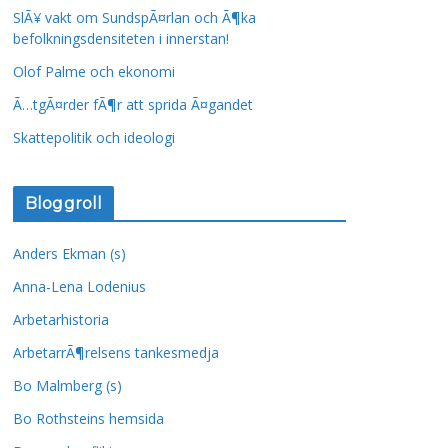
SlÃ¥ vakt om SundspÃ¤rlan och Ã¶ka
befolkningsdensiteten i innerstan!
Olof Palme och ekonomi
Ã…tgÃ¤rder fÃ¶r att sprida Ã¤gandet
Skattepolitik och ideologi
Bloggroll
Anders Ekman (s)
Anna-Lena Lodenius
Arbetarhistoria
ArbetarrÃ¶relsens tankesmedja
Bo Malmberg (s)
Bo Rothsteins hemsida