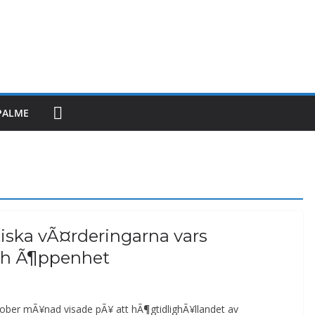
PALME
iska vÃ¤rderingarna vars
ch Ã¶ppenhet
tober mÃ¥nad visade pÃ¥ att hÃ¶gtidlighÃ¥llandet av