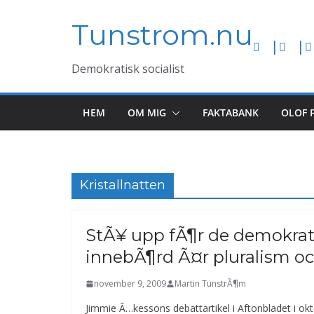
Hoppa
Tunstrom.nu
till
innehåll
Demokratisk socialist
HEM
OM MIG
FAKTABANK
OLOF 
Kristallnatten
StÃ¥ upp fÃ¶r de demokrat
innebÃ¶rd Ã¤r pluralism o
november 9, 2009
Martin TunstrÃ¶m
Jimmie Ã…kessons debattartikel i Aftonbladet i ok