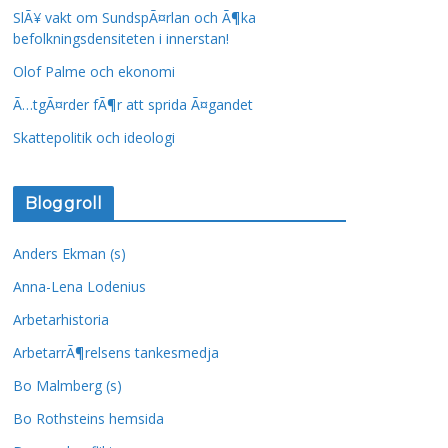
SlÃ¥ vakt om SundspÃ¤rlan och Ã¶ka
befolkningsdensiteten i innerstan!
Olof Palme och ekonomi
Ã…tgÃ¤rder fÃ¶r att sprida Ã¤gandet
Skattepolitik och ideologi
Bloggroll
Anders Ekman (s)
Anna-Lena Lodenius
Arbetarhistoria
ArbetarrÃ¶relsens tankesmedja
Bo Malmberg (s)
Bo Rothsteins hemsida