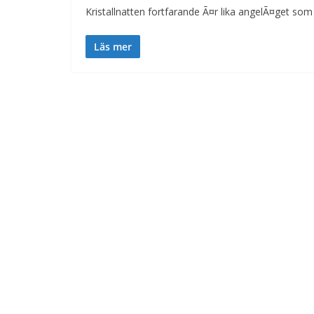
Kristallnatten fortfarande Ã¤r lika angelÃ¤get som 
Läs mer