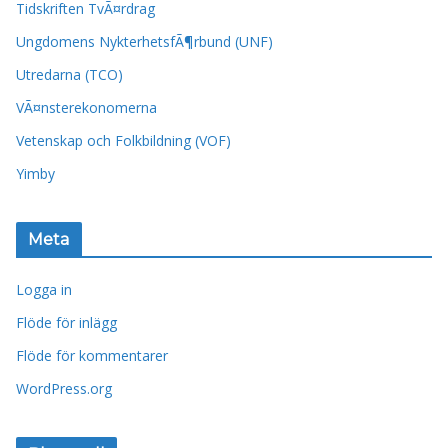
Tidskriften TvÃ¤rdrag
Ungdomens NykterhetsfÃ¶rbund (UNF)
Utredarna (TCO)
VÃ¤nsterekonomerna
Vetenskap och Folkbildning (VOF)
Yimby
Meta
Logga in
Flöde för inlägg
Flöde för kommentarer
WordPress.org