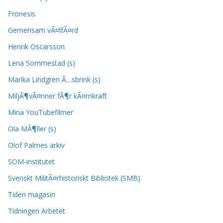
Fronesis
Gemensam vÃ¤lfÃ¤rd
Henrik Oscarsson
Lena Sommestad (s)
Marika Lindgren Ã…sbrink (s)
MiljÃ¶vÃ¤nner fÃ¶r kÃ¤rnkraft
Mina YouTubefilmer
Ola MÃ¶ller (s)
Olof Palmes arkiv
SOM-institutet
Svenskt MilitÃ¤rhistoriskt Bibliotek (SMB)
Tiden magasin
Tidningen Arbetet