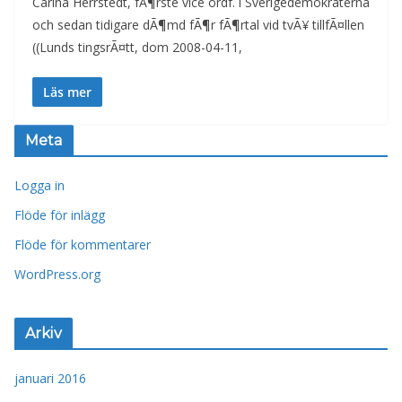
Carina Herrstedt, fÃ¶rste vice ordf. i Sverigedemokraterna
och sedan tidigare dÃ¶md fÃ¶r fÃ¶rtal vid tvÃ¥ tillfÃ¤llen
((Lunds tingsrÃ¤tt, dom 2008-04-11,
Läs mer
Meta
Logga in
Flöde för inlägg
Flöde för kommentarer
WordPress.org
Arkiv
januari 2016