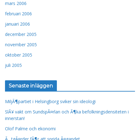
mars 2006
februari 2006
januari 2006
december 2005
november 2005
oktober 2005
juli 2005
Senaste inläggen
MiljÃ¶partiet i Helsingborg sviker sin ideologi
SlÃ¥ vakt om SundspÃ¤rlan och Ã¶ka befolkningsdensiteten i
innerstan!
Olof Palme och ekonomi
Ã…tgÃ¤rder fÃ¶r att sprida Ã¤gandet