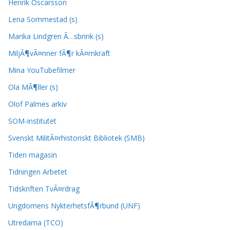
Henrik Oscarsson
Lena Sommestad (s)
Marika Lindgren Ã…sbrink (s)
MiljÃ¶vÃ¤nner fÃ¶r kÃ¤rnkraft
Mina YouTubefilmer
Ola MÃ¶ller (s)
Olof Palmes arkiv
SOM-institutet
Svenskt MilitÃ¤rhistoriskt Bibliotek (SMB)
Tiden magasin
Tidningen Arbetet
Tidskriften TvÃ¤rdrag
Ungdomens NykterhetsfÃ¶rbund (UNF)
Utredarna (TCO)