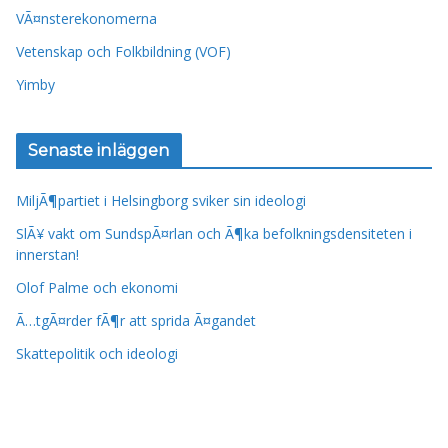
VÃ¤nsterekonomerna
Vetenskap och Folkbildning (VOF)
Yimby
Senaste inläggen
MiljÃ¶partiet i Helsingborg sviker sin ideologi
SlÃ¥ vakt om SundspÃ¤rlan och Ã¶ka befolkningsdensiteten i
innerstan!
Olof Palme och ekonomi
Ã…tgÃ¤rder fÃ¶r att sprida Ã¤gandet
Skattepolitik och ideologi