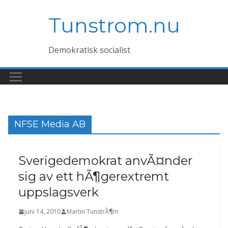
Hoppa
Tunstrom.nu
till
innehåll
Demokratisk socialist
NFSE Media AB
Sverigedemokrat anvÃ¤nder
sig av ett hÃ¶gerextremt
uppslagsverk
juni 14, 2010
Martin TunstrÃ¶m