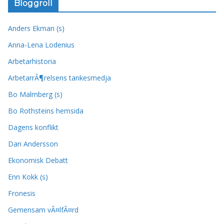
Bloggroll
Anders Ekman (s)
Anna-Lena Lodenius
Arbetarhistoria
ArbetarrÃ¶relsens tankesmedja
Bo Malmberg (s)
Bo Rothsteins hemsida
Dagens konflikt
Dan Andersson
Ekonomisk Debatt
Enn Kokk (s)
Fronesis
Gemensam vÃ¤lfÃ¤rd