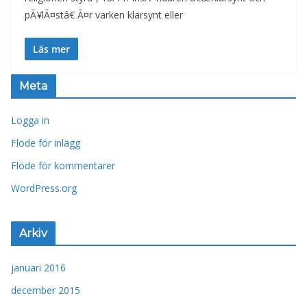
pÃ¥lÃ¤stâ€ Ã¤r varken klarsynt eller
Läs mer
Meta
Logga in
Flöde för inlägg
Flöde för kommentarer
WordPress.org
Arkiv
januari 2016
december 2015