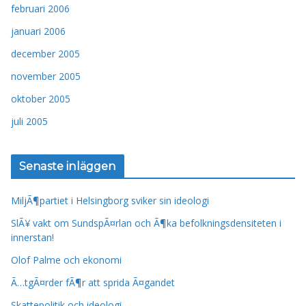
februari 2006
januari 2006
december 2005
november 2005
oktober 2005
juli 2005
Senaste inläggen
MiljÃ¶partiet i Helsingborg sviker sin ideologi
SlÃ¥ vakt om SundspÃ¤rlan och Ã¶ka befolkningsdensiteten i
innerstan!
Olof Palme och ekonomi
Ã…tgÃ¤rder fÃ¶r att sprida Ã¤gandet
Skattepolitik och ideologi