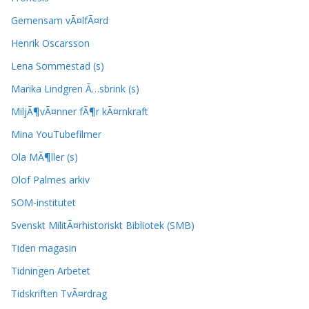
Gemensam vÃ¤lfÃ¤rd
Henrik Oscarsson
Lena Sommestad (s)
Marika Lindgren Ã…sbrink (s)
MiljÃ¶vÃ¤nner fÃ¶r kÃ¤rnkraft
Mina YouTubefilmer
Ola MÃ¶ller (s)
Olof Palmes arkiv
SOM-institutet
Svenskt MilitÃ¤rhistoriskt Bibliotek (SMB)
Tiden magasin
Tidningen Arbetet
Tidskriften TvÃ¤rdrag