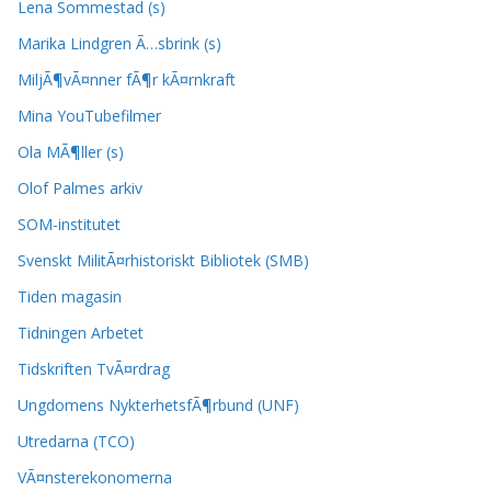
Lena Sommestad (s)
Marika Lindgren Ã…sbrink (s)
MiljÃ¶vÃ¤nner fÃ¶r kÃ¤rnkraft
Mina YouTubefilmer
Ola MÃ¶ller (s)
Olof Palmes arkiv
SOM-institutet
Svenskt MilitÃ¤rhistoriskt Bibliotek (SMB)
Tiden magasin
Tidningen Arbetet
Tidskriften TvÃ¤rdrag
Ungdomens NykterhetsfÃ¶rbund (UNF)
Utredarna (TCO)
VÃ¤nsterekonomerna