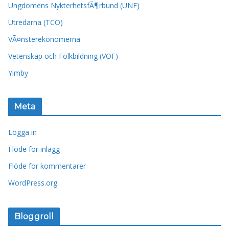
Ungdomens NykterhetsfÃ¶rbund (UNF)
Utredarna (TCO)
VÃ¤nsterekonomerna
Vetenskap och Folkbildning (VOF)
Yimby
Meta
Logga in
Flöde för inlägg
Flöde för kommentarer
WordPress.org
Bloggroll