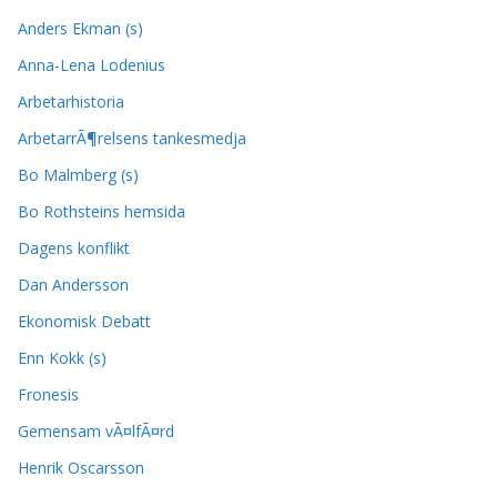
Anders Ekman (s)
Anna-Lena Lodenius
Arbetarhistoria
ArbetarrÃ¶relsens tankesmedja
Bo Malmberg (s)
Bo Rothsteins hemsida
Dagens konflikt
Dan Andersson
Ekonomisk Debatt
Enn Kokk (s)
Fronesis
Gemensam vÃ¤lfÃ¤rd
Henrik Oscarsson