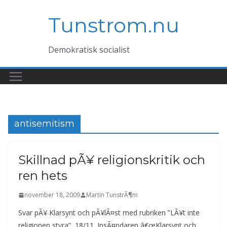
Hoppa
Tunstrom.nu
till
innehåll
Demokratisk socialist
antisemitism
Skillnad pÃ¥ religionskritik och
ren hets
november 18, 2009
Martin TunstrÃ¶m
Svar pÃ¥ Klarsynt och pÃ¥lÃ¤st med rubriken ”LÃ¥t inte
religionen styra”, 18/11. InsÃ¤ndaren â€œKlarsynt och