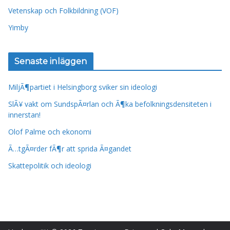
Vetenskap och Folkbildning (VOF)
Yimby
Senaste inläggen
MiljÃ¶partiet i Helsingborg sviker sin ideologi
SlÃ¥ vakt om SundspÃ¤rlan och Ã¶ka befolkningsdensiteten i
innerstan!
Olof Palme och ekonomi
Ã…tgÃ¤rder fÃ¶r att sprida Ã¤gandet
Skattepolitik och ideologi