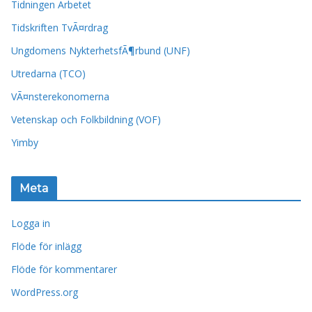
Tidningen Arbetet
Tidskriften TvÃ¤rdrag
Ungdomens NykterhetsfÃ¶rbund (UNF)
Utredarna (TCO)
VÃ¤nsterekonomerna
Vetenskap och Folkbildning (VOF)
Yimby
Meta
Logga in
Flöde för inlägg
Flöde för kommentarer
WordPress.org