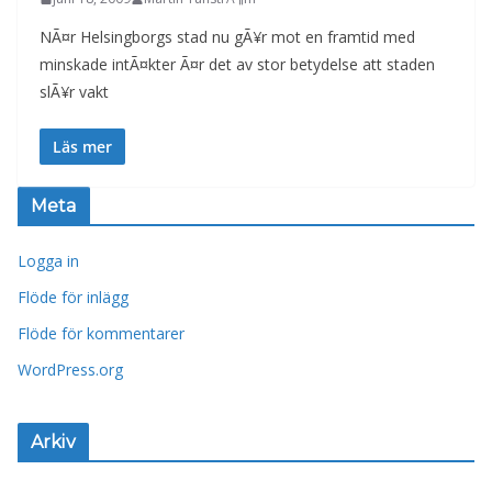
NÃ¤r Helsingborgs stad nu gÃ¥r mot en framtid med
minskade intÃ¤kter Ã¤r det av stor betydelse att staden
slÃ¥r vakt
Läs mer
Meta
Logga in
Flöde för inlägg
Flöde för kommentarer
WordPress.org
Arkiv