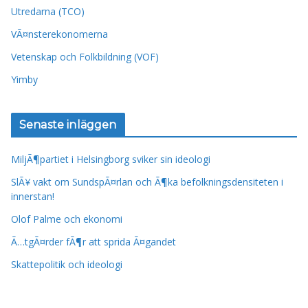
Utredarna (TCO)
VÃ¤nsterekonomerna
Vetenskap och Folkbildning (VOF)
Yimby
Senaste inläggen
MiljÃ¶partiet i Helsingborg sviker sin ideologi
SlÃ¥ vakt om SundspÃ¤rlan och Ã¶ka befolkningsdensiteten i
innerstan!
Olof Palme och ekonomi
Ã…tgÃ¤rder fÃ¶r att sprida Ã¤gandet
Skattepolitik och ideologi