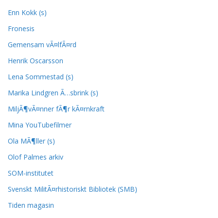
Enn Kokk (s)
Fronesis
Gemensam vÃ¤lfÃ¤rd
Henrik Oscarsson
Lena Sommestad (s)
Marika Lindgren Ã…sbrink (s)
MiljÃ¶vÃ¤nner fÃ¶r kÃ¤rnkraft
Mina YouTubefilmer
Ola MÃ¶ller (s)
Olof Palmes arkiv
SOM-institutet
Svenskt MilitÃ¤rhistoriskt Bibliotek (SMB)
Tiden magasin