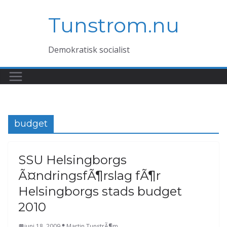
Hoppa
Tunstrom.nu
till
innehåll
Demokratisk socialist
budget
SSU Helsingborgs
Ã¤ndringsfÃ¶rslag fÃ¶r
Helsingborgs stads budget
2010
juni 18, 2009
Martin TunstrÃ¶m