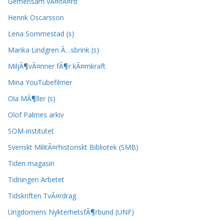
Gemensam vÃ¤lfÃ¤rd
Henrik Oscarsson
Lena Sommestad (s)
Marika Lindgren Ã…sbrink (s)
MiljÃ¶vÃ¤nner fÃ¶r kÃ¤rnkraft
Mina YouTubefilmer
Ola MÃ¶ller (s)
Olof Palmes arkiv
SOM-institutet
Svenskt MilitÃ¤rhistoriskt Bibliotek (SMB)
Tiden magasin
Tidningen Arbetet
Tidskriften TvÃ¤rdrag
Ungdomens NykterhetsfÃ¶rbund (UNF)