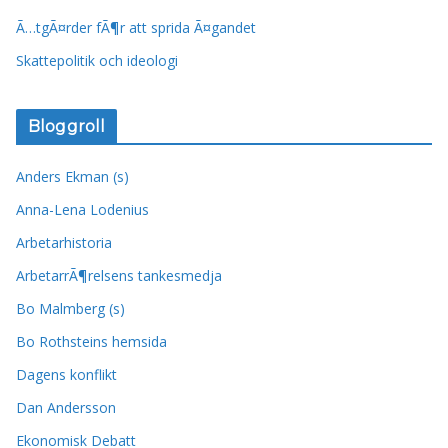
Ã…tgÃ¤rder fÃ¶r att sprida Ã¤gandet
Skattepolitik och ideologi
Bloggroll
Anders Ekman (s)
Anna-Lena Lodenius
Arbetarhistoria
ArbetarrÃ¶relsens tankesmedja
Bo Malmberg (s)
Bo Rothsteins hemsida
Dagens konflikt
Dan Andersson
Ekonomisk Debatt