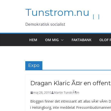
Hoppa
Tunstrom.nu
till
innehåll
Demokratisk socialist
HEM
OM MIG
FAKTABANK
OLOF 
Expo
Dragan Klaric Ã¤r en offent
maj 28, 2010
Martin TunstrÃ¶m
Bloggen finner det intressant att allas vÃ¥r vÃ¤n 
i Helsingborg, inte meddelat Pressombudsmannen