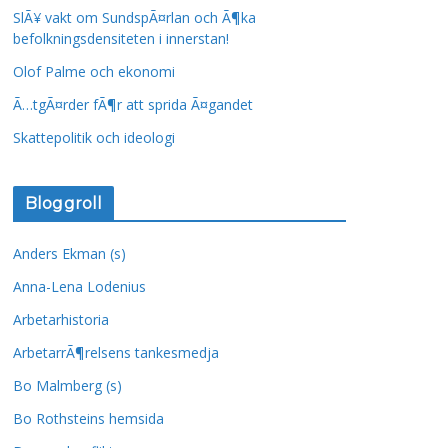
SlÃ¥ vakt om SundspÃ¤rlan och Ã¶ka
befolkningsdensiteten i innerstan!
Olof Palme och ekonomi
Ã…tgÃ¤rder fÃ¶r att sprida Ã¤gandet
Skattepolitik och ideologi
Bloggroll
Anders Ekman (s)
Anna-Lena Lodenius
Arbetarhistoria
ArbetarrÃ¶relsens tankesmedja
Bo Malmberg (s)
Bo Rothsteins hemsida