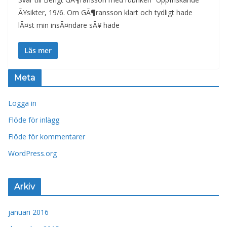
Ã¥sikter, 19/6. Om GÃ¶ransson klart och tydligt hade
lÃ¤st min insÃ¤ndare sÃ¥ hade
Läs mer
Meta
Logga in
Flöde för inlägg
Flöde för kommentarer
WordPress.org
Arkiv
januari 2016