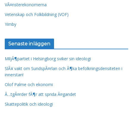
VÃ¤nsterekonomerna
Vetenskap och Folkbildning (VOF)
Yimby
Senaste inläggen
MiljÃ¶partiet i Helsingborg sviker sin ideologi
SlÃ¥ vakt om SundspÃ¤rlan och Ã¶ka befolkningsdensiteten i
innerstan!
Olof Palme och ekonomi
Ã…tgÃ¤rder fÃ¶r att sprida Ã¤gandet
Skattepolitik och ideologi