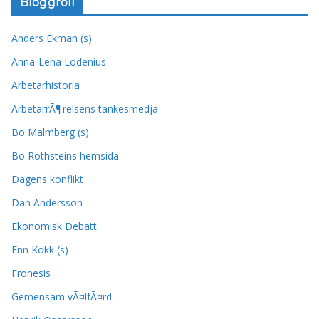
Bloggroll
Anders Ekman (s)
Anna-Lena Lodenius
Arbetarhistoria
ArbetarrÃ¶relsens tankesmedja
Bo Malmberg (s)
Bo Rothsteins hemsida
Dagens konflikt
Dan Andersson
Ekonomisk Debatt
Enn Kokk (s)
Fronesis
Gemensam vÃ¤lfÃ¤rd