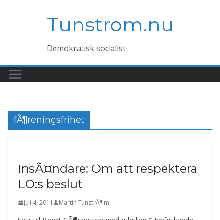
Hoppa
Tunstrom.nu
till
innehåll
Demokratisk socialist
fÃ¶reningsfrihet
InsÃ¤ndare: Om att respektera
LO:s beslut
juli 4, 2011
Martin TunstrÃ¶m
Svar till Bengt GÃ¶ransson med rubriken ”Uppfriskande