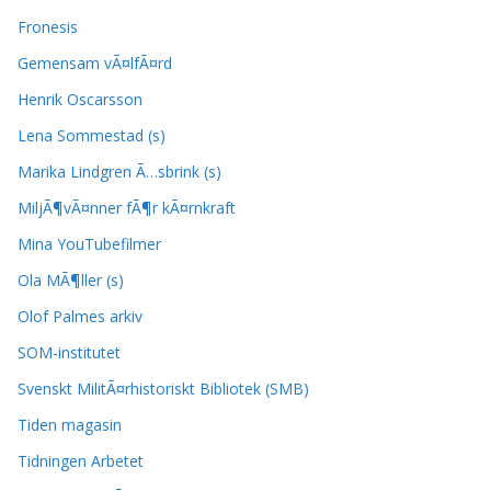
Fronesis
Gemensam vÃ¤lfÃ¤rd
Henrik Oscarsson
Lena Sommestad (s)
Marika Lindgren Ã…sbrink (s)
MiljÃ¶vÃ¤nner fÃ¶r kÃ¤rnkraft
Mina YouTubefilmer
Ola MÃ¶ller (s)
Olof Palmes arkiv
SOM-institutet
Svenskt MilitÃ¤rhistoriskt Bibliotek (SMB)
Tiden magasin
Tidningen Arbetet