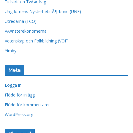
Tidskriften TvÃ¤rdrag
Ungdomens NykterhetsfÃ¶rbund (UNF)
Utredarna (TCO)
VÃ¤nsterekonomerna
Vetenskap och Folkbildning (VOF)
Yimby
Meta
Logga in
Flöde för inlägg
Flöde för kommentarer
WordPress.org