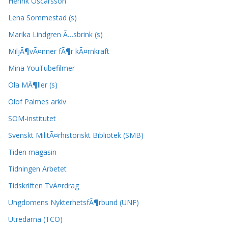
Henrik Oscarsson
Lena Sommestad (s)
Marika Lindgren Ã…sbrink (s)
MiljÃ¶vÃ¤nner fÃ¶r kÃ¤rnkraft
Mina YouTubefilmer
Ola MÃ¶ller (s)
Olof Palmes arkiv
SOM-institutet
Svenskt MilitÃ¤rhistoriskt Bibliotek (SMB)
Tiden magasin
Tidningen Arbetet
Tidskriften TvÃ¤rdrag
Ungdomens NykterhetsfÃ¶rbund (UNF)
Utredarna (TCO)