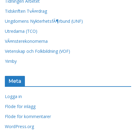
Tidningen Arbetet
Tidskriften TvÃ¤rdrag
Ungdomens NykterhetsfÃ¶rbund (UNF)
Utredarna (TCO)
VÃ¤nsterekonomerna
Vetenskap och Folkbildning (VOF)
Yimby
Meta
Logga in
Flöde för inlägg
Flöde för kommentarer
WordPress.org