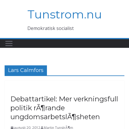
Hoppa
Tunstrom.nu
till
innehåll
Demokratisk socialist
Lars Calmfors
Debattartikel: Mer verkningsfull
politik rÃ¶rande
ungdomsarbetslÃ¶sheten
augusti 20, 2012
Martin TunstrÃ¶m