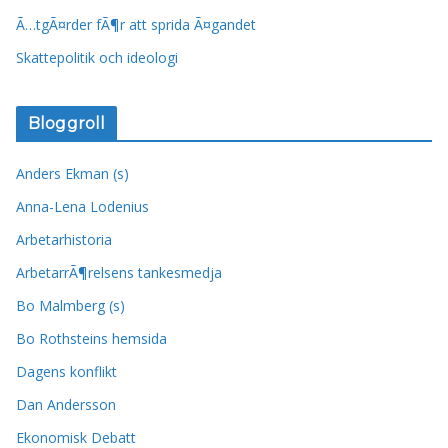
Ã…tgÃ¤rder fÃ¶r att sprida Ã¤gandet
Skattepolitik och ideologi
Bloggroll
Anders Ekman (s)
Anna-Lena Lodenius
Arbetarhistoria
ArbetarrÃ¶relsens tankesmedja
Bo Malmberg (s)
Bo Rothsteins hemsida
Dagens konflikt
Dan Andersson
Ekonomisk Debatt