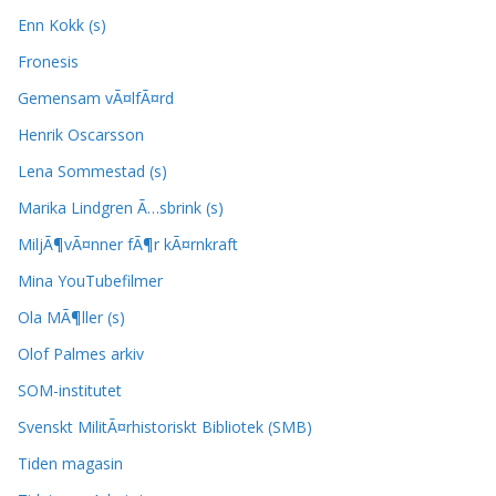
Enn Kokk (s)
Fronesis
Gemensam vÃ¤lfÃ¤rd
Henrik Oscarsson
Lena Sommestad (s)
Marika Lindgren Ã…sbrink (s)
MiljÃ¶vÃ¤nner fÃ¶r kÃ¤rnkraft
Mina YouTubefilmer
Ola MÃ¶ller (s)
Olof Palmes arkiv
SOM-institutet
Svenskt MilitÃ¤rhistoriskt Bibliotek (SMB)
Tiden magasin