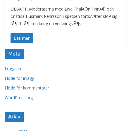
DEBATT. Moderaterna med Ewa ThalÃ©n FinnÃ© och
Cristina Husmark Pehrsson i spetsen fortsÃ¤tter slÃ¥ sig
fÃ¶r brÃ¶sten kring en verkningslÃ¶s
Läs mer
Meta
Logga in
Flöde för inlägg
Flöde för kommentarer
WordPress.org
Arkiv