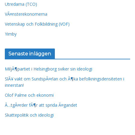
Utredarna (TCO)
VÃ¤nsterekonomerna
Vetenskap och Folkbildning (VOF)
Yimby
Senaste inläggen
MiljÃ¶partiet i Helsingborg sviker sin ideologi
SlÃ¥ vakt om SundspÃ¤rlan och Ã¶ka befolkningsdensiteten i
innerstan!
Olof Palme och ekonomi
Ã…tgÃ¤rder fÃ¶r att sprida Ã¤gandet
Skattepolitik och ideologi