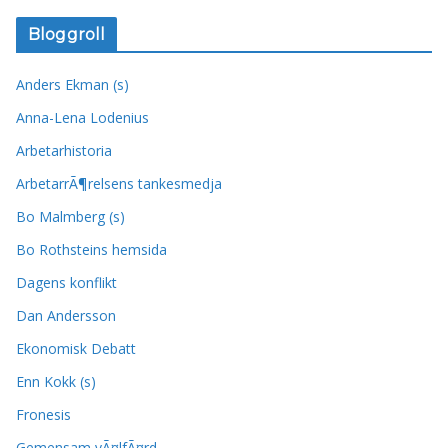
Bloggroll
Anders Ekman (s)
Anna-Lena Lodenius
Arbetarhistoria
ArbetarrÃ¶relsens tankesmedja
Bo Malmberg (s)
Bo Rothsteins hemsida
Dagens konflikt
Dan Andersson
Ekonomisk Debatt
Enn Kokk (s)
Fronesis
Gemensam vÃ¤lfÃ¤rd