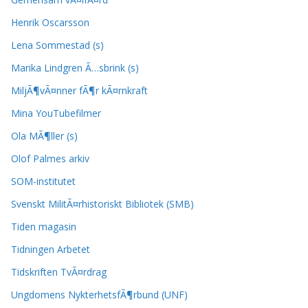
Henrik Oscarsson
Lena Sommestad (s)
Marika Lindgren Ã…sbrink (s)
MiljÃ¶vÃ¤nner fÃ¶r kÃ¤rnkraft
Mina YouTubefilmer
Ola MÃ¶ller (s)
Olof Palmes arkiv
SOM-institutet
Svenskt MilitÃ¤rhistoriskt Bibliotek (SMB)
Tiden magasin
Tidningen Arbetet
Tidskriften TvÃ¤rdrag
Ungdomens NykterhetsfÃ¶rbund (UNF)