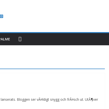
PALME
anserats. Bloggen ser vÃ¤ldigt snygg och frÃ¤sch ut. UtÃ¶ver