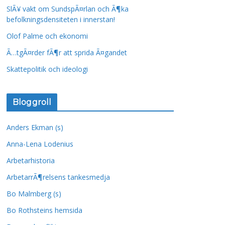
SlÃ¥ vakt om SundspÃ¤rlan och Ã¶ka
befolkningsdensiteten i innerstan!
Olof Palme och ekonomi
Ã…tgÃ¤rder fÃ¶r att sprida Ã¤gandet
Skattepolitik och ideologi
Bloggroll
Anders Ekman (s)
Anna-Lena Lodenius
Arbetarhistoria
ArbetarrÃ¶relsens tankesmedja
Bo Malmberg (s)
Bo Rothsteins hemsida