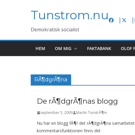
Hoppa
Tunstrom.nu
till
innehåll
Demokratisk socialist
HEM
OM MIG
FAKTABANK
OLOF 
RÃ¶dgrÃ¶na
De rÃ¶dgrÃ¶nas blogg
september 5, 2009
Martin TunstrÃ¶m
Nu har en blogg fÃ¶r det rÃ¶dgrÃ¶na samarbetet l
kommentarsfunktionen finns det