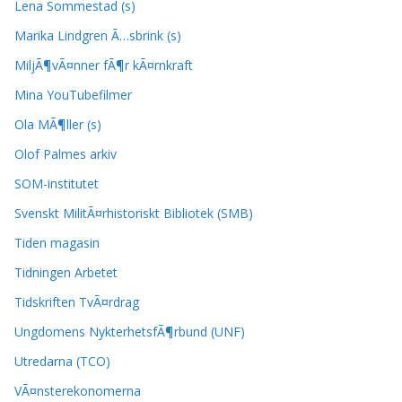
Lena Sommestad (s)
Marika Lindgren Ã…sbrink (s)
MiljÃ¶vÃ¤nner fÃ¶r kÃ¤rnkraft
Mina YouTubefilmer
Ola MÃ¶ller (s)
Olof Palmes arkiv
SOM-institutet
Svenskt MilitÃ¤rhistoriskt Bibliotek (SMB)
Tiden magasin
Tidningen Arbetet
Tidskriften TvÃ¤rdrag
Ungdomens NykterhetsfÃ¶rbund (UNF)
Utredarna (TCO)
VÃ¤nsterekonomerna