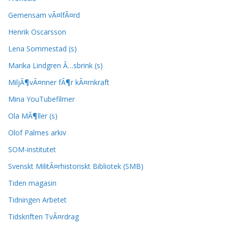
Gemensam vÃ¤lfÃ¤rd
Henrik Oscarsson
Lena Sommestad (s)
Marika Lindgren Ã…sbrink (s)
MiljÃ¶vÃ¤nner fÃ¶r kÃ¤rnkraft
Mina YouTubefilmer
Ola MÃ¶ller (s)
Olof Palmes arkiv
SOM-institutet
Svenskt MilitÃ¤rhistoriskt Bibliotek (SMB)
Tiden magasin
Tidningen Arbetet
Tidskriften TvÃ¤rdrag