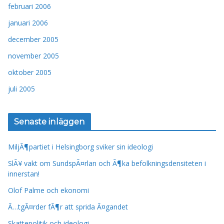
februari 2006
januari 2006
december 2005
november 2005
oktober 2005
juli 2005
Senaste inläggen
MiljÃ¶partiet i Helsingborg sviker sin ideologi
SlÃ¥ vakt om SundspÃ¤rlan och Ã¶ka befolkningsdensiteten i
innerstan!
Olof Palme och ekonomi
Ã…tgÃ¤rder fÃ¶r att sprida Ã¤gandet
Skattepolitik och ideologi