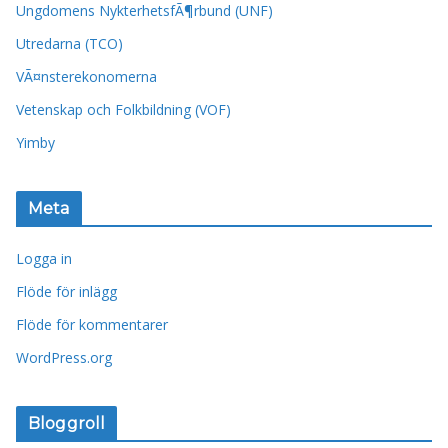
Ungdomens NykterhetsfÃ¶rbund (UNF)
Utredarna (TCO)
VÃ¤nsterekonomerna
Vetenskap och Folkbildning (VOF)
Yimby
Meta
Logga in
Flöde för inlägg
Flöde för kommentarer
WordPress.org
Bloggroll