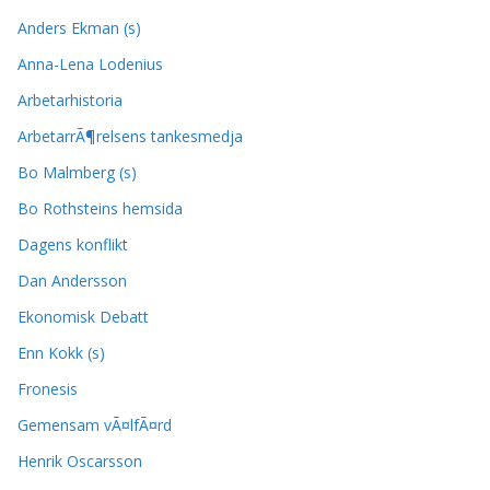
Anders Ekman (s)
Anna-Lena Lodenius
Arbetarhistoria
ArbetarrÃ¶relsens tankesmedja
Bo Malmberg (s)
Bo Rothsteins hemsida
Dagens konflikt
Dan Andersson
Ekonomisk Debatt
Enn Kokk (s)
Fronesis
Gemensam vÃ¤lfÃ¤rd
Henrik Oscarsson