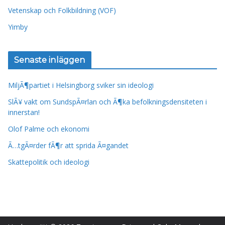
Vetenskap och Folkbildning (VOF)
Yimby
Senaste inläggen
MiljÃ¶partiet i Helsingborg sviker sin ideologi
SlÃ¥ vakt om SundspÃ¤rlan och Ã¶ka befolkningsdensiteten i
innerstan!
Olof Palme och ekonomi
Ã…tgÃ¤rder fÃ¶r att sprida Ã¤gandet
Skattepolitik och ideologi