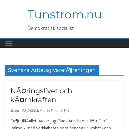
Hoppa
Tunstrom.nu
till
innehåll
Demokratisk socialist
Svenska ArbetsgivarefÃ¶reningen
NÃ¤ringslivet och
kÃ¤rnkraften
april 28, 2008
Martin TunstrÃ¶m
FÃ¶r tillfÃ¤llet lÃ¤ser jag Claes Arvidssons â€œOlof
Palme – med verkligheten som fiendeâ€ (Timbro) och