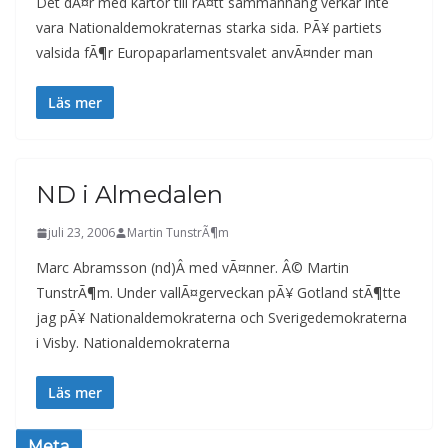
Det dÃ¤r med kartor till rÃ¤tt sammanhang verkar inte
vara Nationaldemokraternas starka sida. PÃ¥ partiets
valsida fÃ¶r Europaparlamentsvalet anvÃ¤nder man
Läs mer
ND i Almedalen
juli 23, 2006
Martin TunstrÃ¶m
Marc Abramsson (nd)Â med vÃ¤nner. Â© Martin
TunstrÃ¶m. Under vallÃ¤gerveckan pÃ¥ Gotland stÃ¶tte
jag pÃ¥ Nationaldemokraterna och Sverigedemokraterna
i Visby. Nationaldemokraterna
Läs mer
Meta