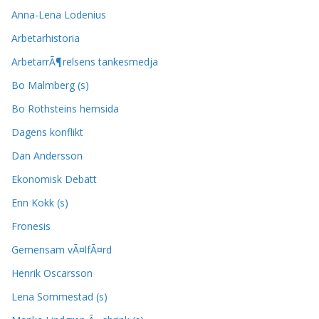
Anna-Lena Lodenius
Arbetarhistoria
ArbetarrÃ¶relsens tankesmedja
Bo Malmberg (s)
Bo Rothsteins hemsida
Dagens konflikt
Dan Andersson
Ekonomisk Debatt
Enn Kokk (s)
Fronesis
Gemensam vÃ¤lfÃ¤rd
Henrik Oscarsson
Lena Sommestad (s)