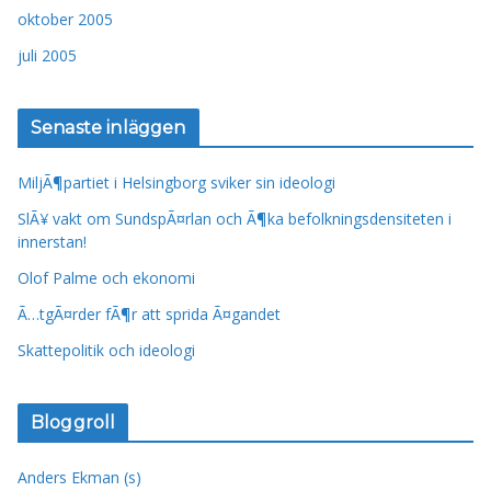
oktober 2005
juli 2005
Senaste inläggen
MiljÃ¶partiet i Helsingborg sviker sin ideologi
SlÃ¥ vakt om SundspÃ¤rlan och Ã¶ka befolkningsdensiteten i
innerstan!
Olof Palme och ekonomi
Ã…tgÃ¤rder fÃ¶r att sprida Ã¤gandet
Skattepolitik och ideologi
Bloggroll
Anders Ekman (s)