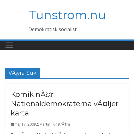
Hoppa
Tunstrom.nu
till
innehåll
Demokratisk socialist
VÃ¡vra Suk
Komik nÃ¤r
Nationaldemokraterna vÃ¤ljer
karta
maj 17, 2009
Martin TunstrÃ¶m