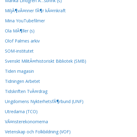
Marika Lindgren Ã…sbrink (s)
MiljÃ¶vÃ¤nner fÃ¶r kÃ¤rnkraft
Mina YouTubefilmer
Ola MÃ¶ller (s)
Olof Palmes arkiv
SOM-institutet
Svenskt MilitÃ¤rhistoriskt Bibliotek (SMB)
Tiden magasin
Tidningen Arbetet
Tidskriften TvÃ¤rdrag
Ungdomens NykterhetsfÃ¶rbund (UNF)
Utredarna (TCO)
VÃ¤nsterekonomerna
Vetenskap och Folkbildning (VOF)