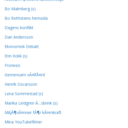
Bo Malmberg (s)
Bo Rothsteins hemsida
Dagens konflikt
Dan Andersson
Ekonomisk Debatt
Enn Kokk (s)
Fronesis
Gemensam vÃ¤lfÃ¤rd
Henrik Oscarsson
Lena Sommestad (s)
Marika Lindgren Ã…sbrink (s)
MiljÃ¶vÃ¤nner fÃ¶r kÃ¤rnkraft
Mina YouTubefilmer