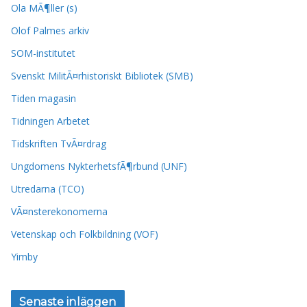
Ola MÃ¶ller (s)
Olof Palmes arkiv
SOM-institutet
Svenskt MilitÃ¤rhistoriskt Bibliotek (SMB)
Tiden magasin
Tidningen Arbetet
Tidskriften TvÃ¤rdrag
Ungdomens NykterhetsfÃ¶rbund (UNF)
Utredarna (TCO)
VÃ¤nsterekonomerna
Vetenskap och Folkbildning (VOF)
Yimby
Senaste inläggen