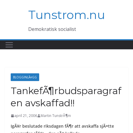
Hoppa
Tunstrom.nu
till
innehåll
Demokratisk socialist
BLOGGINLÃ¤GG
TankefÃ¶rbudsparagraf
en avskaffad!!
april 21, 2006
Martin TunstrÃ¶m
IgÃ¥r beslutade riksdagen fÃ¶r att avskaffa sjÃ¤tte