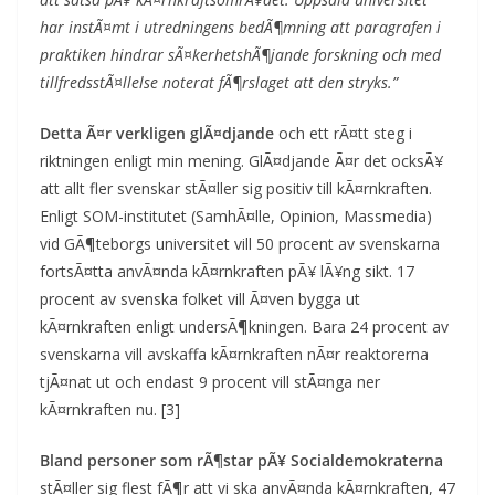
har instÃ¤mt i utredningens bedÃ¶mning att paragrafen i
praktiken hindrar sÃ¤kerhetshÃ¶jande forskning och med
tillfredsstÃ¤llelse noterat fÃ¶rslaget att den stryks.”
Detta Ã¤r verkligen glÃ¤djande
och ett rÃ¤tt steg i
riktningen enligt min mening. GlÃ¤djande Ã¤r det ocksÃ¥
att allt fler svenskar stÃ¤ller sig positiv till kÃ¤rnkraften.
Enligt SOM-institutet (SamhÃ¤lle, Opinion, Massmedia)
vid GÃ¶teborgs universitet vill 50 procent av svenskarna
fortsÃ¤tta anvÃ¤nda kÃ¤rnkraften pÃ¥ lÃ¥ng sikt. 17
procent av svenska folket vill Ã¤ven bygga ut
kÃ¤rnkraften enligt undersÃ¶kningen. Bara 24 procent av
svenskarna vill avskaffa kÃ¤rnkraften nÃ¤r reaktorerna
tjÃ¤nat ut och endast 9 procent vill stÃ¤nga ner
kÃ¤rnkraften nu. [3]
Bland personer som rÃ¶star pÃ¥ Socialdemokraterna
stÃ¤ller sig flest fÃ¶r att vi ska anvÃ¤nda kÃ¤rnkraften, 47