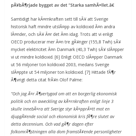
pÃ¥bÃ¶rjade bygget av det ”Starka samhÃ¤llet.â€
Samtidigt har kÃ¤rnkraften sett till sÃ¥ att Sverige
historisk haft mindre utslÃ¤pp av koldioxid Ã¤n andra
lÃ¤nder, och sÃ¥ Ã¤r det Ã¤n idag. Trots att vi enligt
OECD producerar mer Ã¤n tre gÃ¥nger (155,8 Twh) sÃ¥
mycket elektricitet Ã¤n Danmark (40,3 Twh) sÃ¥ slÃ¤pper
vi ut mindre koldioxid. [6] Enligt OECD slÃ¤pper Danmark
ut 56 miljoner ton koldioxid 2003, medans Sverige
slÃ¤ppte ut 54 miljoner ton koldioxid. [7] Hittade fÃ¶r
Ã¶vrigt detta citat frÃ¥n Olof Palme:
”Och jag Ã¤r Ã¶vertygad om att en borgerlig ekonomisk
politik och en avveckling av kÃ¤rnkraften enligt linje 3
skulle innebÃ¤ra att Sverige styr kÃ¤pprÃ¤tt mot en
djupgÃ¥ende social och ekonomisk kris fÃ¶re slutet av
detta decennium. Och vad gÃ¶r dagen efter
folkomrÃ¶stningen alla dom framstÃ¥ende personligheter