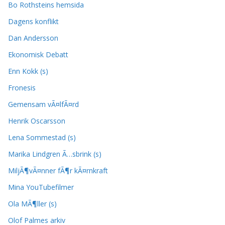
Bo Rothsteins hemsida
Dagens konflikt
Dan Andersson
Ekonomisk Debatt
Enn Kokk (s)
Fronesis
Gemensam vÃ¤lfÃ¤rd
Henrik Oscarsson
Lena Sommestad (s)
Marika Lindgren Ã…sbrink (s)
MiljÃ¶vÃ¤nner fÃ¶r kÃ¤rnkraft
Mina YouTubefilmer
Ola MÃ¶ller (s)
Olof Palmes arkiv