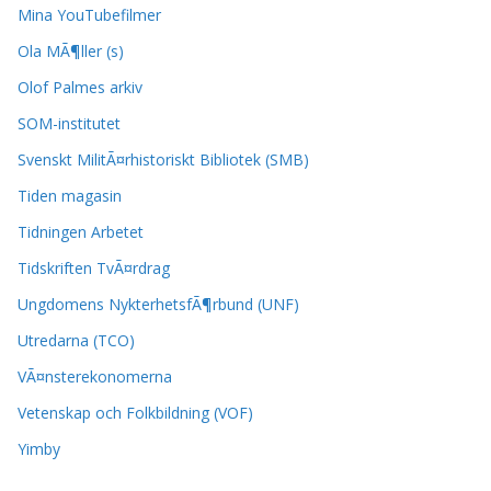
Mina YouTubefilmer
Ola MÃ¶ller (s)
Olof Palmes arkiv
SOM-institutet
Svenskt MilitÃ¤rhistoriskt Bibliotek (SMB)
Tiden magasin
Tidningen Arbetet
Tidskriften TvÃ¤rdrag
Ungdomens NykterhetsfÃ¶rbund (UNF)
Utredarna (TCO)
VÃ¤nsterekonomerna
Vetenskap och Folkbildning (VOF)
Yimby