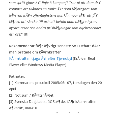
som spritt glans Ã¥t linje 3 kampanj? Tror ni att dom dÃ¥
kommer att skÃ¤nka en tanke Ã¥t dom lÃ¶ntagare som
fjÃ¤rran frÃ¥n offentlighetens ljus kÃ¤mpar fÃ¶r att fÃ¥
lÃ¶nen att rÃ¤cka till och att betala dom hÃ¶gre hyror,
dyrare resor och andra prishÃ¶jningar som oljeberoendet
ger oss?”
[8]
Rekomenderar fÃ¶r Ã¶vrigt senaste SVT Debatt dÃ¤r
man pratade om kÃ¤rnkraften:
KÃ¤rnkraften tjugo Ã¥r efter Tjernobyl
(KrÃ¤ver Real
Player eller Windows Media Player)
Fotnoter:
[1] Kammarens protokoll 2005/06:107, torsdagen den 20
april.
[2] Notisum / RÃ¤ttsnÃ¤tet
[3] Svenska Dagbladet, â€ StÃ¶det fÃ¶r kÃ¤rnkraften
Ã¶karâ€, 060416.