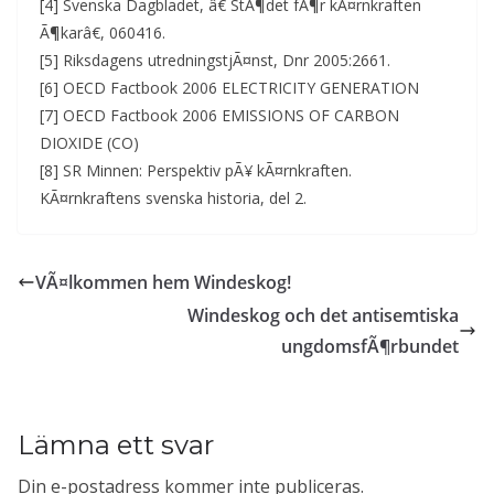
[4] Svenska Dagbladet, â€ StÃ¶det fÃ¶r kÃ¤rnkraften
Ã¶karâ€, 060416.
[5] Riksdagens utredningstjÃ¤nst, Dnr 2005:2661.
[6] OECD Factbook 2006 ELECTRICITY GENERATION
[7] OECD Factbook 2006 EMISSIONS OF CARBON
DIOXIDE (CO)
[8] SR Minnen: Perspektiv pÃ¥ kÃ¤rnkraften.
KÃ¤rnkraftens svenska historia, del 2.
VÃ¤lkommen hem Windeskog!
Windeskog och det antisemtiska
ungdomsfÃ¶rbundet
Lämna ett svar
Din e-postadress kommer inte publiceras.