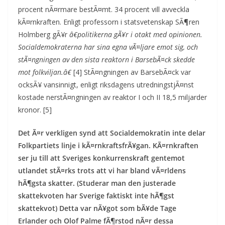
procent nÃ¤rmare bestÃ¤mt. 34 procent vill avveckla
kÃ¤rnkraften. Enligt professorn i statsvetenskap SÃ¶ren
Holmberg gÃ¥r
â€politikerna gÃ¥r i otakt med opinionen.
Socialdemokraterna har sina egna vÃ¤ljare emot sig, och
stÃ¤ngningen av den sista reaktorn i BarsebÃ¤ck skedde
mot folkviljan.â€
[4] StÃ¤ngningen av BarsebÃ¤ck var
ocksÃ¥ vansinnigt, enligt riksdagens utredningstjÃ¤nst
kostade nerstÃ¤ngningen av reaktor I och II 18,5 miljarder
kronor. [5]
Det Ã¤r verkligen synd att Socialdemokratin inte delar
Folkpartiets linje i kÃ¤rnkraftsfrÃ¥gan. KÃ¤rnkraften
ser ju till att Sveriges konkurrenskraft gentemot
utlandet stÃ¤rks trots att vi har bland vÃ¤rldens
hÃ¶gsta skatter. (Studerar man den justerade
skattekvoten har Sverige faktiskt inte hÃ¶gst
skattekvot) Detta var nÃ¥got som bÃ¥de Tage
Erlander och Olof Palme fÃ¶rstod nÃ¤r dessa