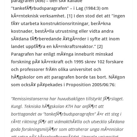
paragrafen (Â§6) – den sÃ¥ kallade
”tankefÃ¶rbudsparagrafen” – i Lag (1984:3) om
kÃ¤rnteknisk verksamhet. [1] I den stod det att ”ingen
fÃ¥r utarbeta konstruktionsritningar, berÃ¤kna
kostnader, bestÃ¤lla utrustning eller vidta andra
sÃ¥dana fÃ¶rberedande Ã¥tgÃ¤rder i syfte att inom
landet uppfÃ¶ra en kÃ¤rnkraftsreaktor.” [2]
Paragrafen har enligt mÃ¥nga inneburit minskad
forskning pÃ¥ kÃ¤rnkraft och 1995 skrev 102 forskare
och professorer frÃ¥n olika universitet och
hÃ¶gskolor om att paragrafen borde tas bort. NÃ¥gon
som ocksÃ¥ pÃ¥pekades i Proposition 2005/06:76:
”Remissinstanserna har huvudsakligen tillstyrkt fÃ¶rslaget.
Kungl. Tekniska hÃ¶gskolan KTH har anfÃ¶rt att
borttagandet av ”tankefÃ¶rbudsparagrafen” Ã¤r ett steg i
rÃ¤tt riktning fÃ¶r att vidmakthÃ¥lla och utveckla sÃ¥dana
goda forskningsmiljÃ¶er som attraherar unga mÃ¤nniskor
att satsa pÃ¥ kÃ¤rnkraftsomrÃ¥det. Uppsala universitet