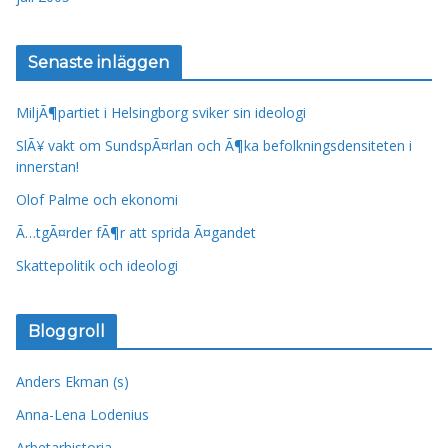
Senaste inläggen
MiljÃ¶partiet i Helsingborg sviker sin ideologi
SlÃ¥ vakt om SundspÃ¤rlan och Ã¶ka befolkningsdensiteten i
innerstan!
Olof Palme och ekonomi
Ã…tgÃ¤rder fÃ¶r att sprida Ã¤gandet
Skattepolitik och ideologi
Bloggroll
Anders Ekman (s)
Anna-Lena Lodenius
Arbetarhistoria