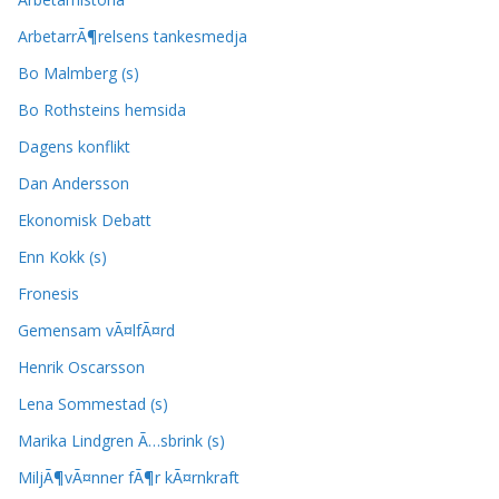
ArbetarrÃ¶relsens tankesmedja
Bo Malmberg (s)
Bo Rothsteins hemsida
Dagens konflikt
Dan Andersson
Ekonomisk Debatt
Enn Kokk (s)
Fronesis
Gemensam vÃ¤lfÃ¤rd
Henrik Oscarsson
Lena Sommestad (s)
Marika Lindgren Ã…sbrink (s)
MiljÃ¶vÃ¤nner fÃ¶r kÃ¤rnkraft