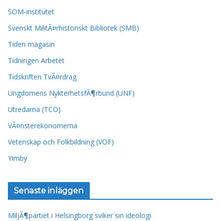
SOM-institutet
Svenskt MilitÃ¤rhistoriskt Bibliotek (SMB)
Tiden magasin
Tidningen Arbetet
Tidskriften TvÃ¤rdrag
Ungdomens NykterhetsfÃ¶rbund (UNF)
Utredarna (TCO)
VÃ¤nsterekonomerna
Vetenskap och Folkbildning (VOF)
Yimby
Senaste inläggen
MiljÃ¶partiet i Helsingborg sviker sin ideologi