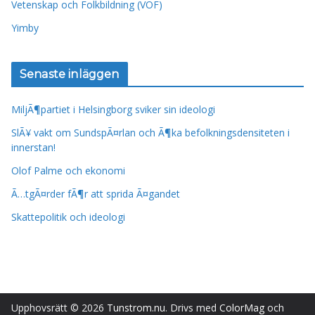
Vetenskap och Folkbildning (VOF)
Yimby
Senaste inläggen
MiljÃ¶partiet i Helsingborg sviker sin ideologi
SlÃ¥ vakt om SundspÃ¤rlan och Ã¶ka befolkningsdensiteten i
innerstan!
Olof Palme och ekonomi
Ã…tgÃ¤rder fÃ¶r att sprida Ã¤gandet
Skattepolitik och ideologi
Upphovsrätt © 2026
Tunstrom.nu
. Drivs med
ColorMag
och