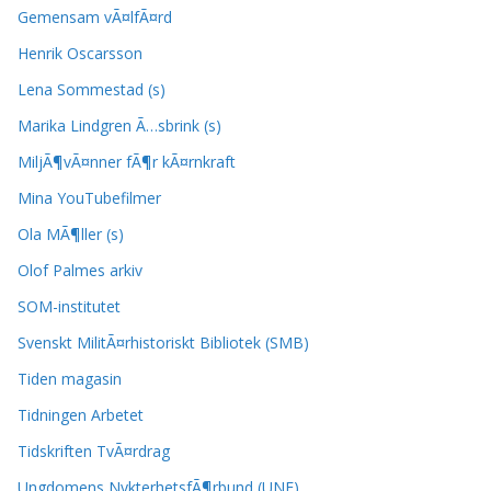
Gemensam vÃ¤lfÃ¤rd
Henrik Oscarsson
Lena Sommestad (s)
Marika Lindgren Ã…sbrink (s)
MiljÃ¶vÃ¤nner fÃ¶r kÃ¤rnkraft
Mina YouTubefilmer
Ola MÃ¶ller (s)
Olof Palmes arkiv
SOM-institutet
Svenskt MilitÃ¤rhistoriskt Bibliotek (SMB)
Tiden magasin
Tidningen Arbetet
Tidskriften TvÃ¤rdrag
Ungdomens NykterhetsfÃ¶rbund (UNF)