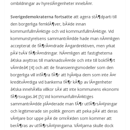
ombildningar av hyreslÃ¤genheter innebÃ¤r.
Sverigedemokraterna fortsatte
att agera stÃ¶dparti till
den borgerliga femklÃ¶ver, bÃ¥de innan
kommunfullmÃ¤ktige och vid kommunfullmÃ¤ktige. Vid
kommunstyrelsens sammantrÃ¤dde hade man nÃ¤mligen
accepterat de fÃ¶rÃ¤ndrade Ã¤gardirektiven, men yrkat
pÃ¥ tvÃ¥ fÃ¶rÃ¤ndringar. NÃ¤mligen att fastigheterna
â€ska avyttras till marknadsvÃ¤rde och inte till bokfÃ¶rt
vÃ¤rdeâ€ [4] och att de finansieringsmodeller som den
borgerliga vill infÃ¶ra fÃ¶r att hjÃ¤lpa dem som inte Ã¤r
kreditvÃ¤rdiga vid bankerna fÃ¶r kÃ¶p av lÃ¤genheter
â€ska innehÃ¥lla villkor sÃ¥ att inte kommunens ekonomi
fÃ¶rsvagas.â€ [5] Vid kommunfullmÃ¤ktiges
sammantrÃ¤dde plÃ¤derade man fÃ¶r utfÃ¶rsÃ¤ljningar
och legitimerade sin politik genom att peka pÃ¥ att deras
vÃ¤ljare bor uppe pÃ¥ de omrÃ¥den som kommer att
berÃ¶ras av utfÃ¶rsÃ¤ljningarna. VÃ¤ljarna skulle dock