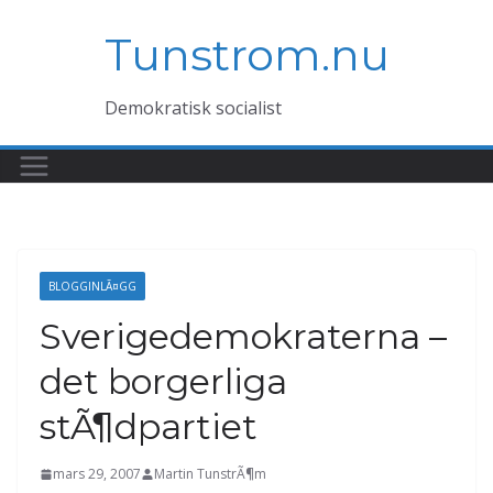
Hoppa
Tunstrom.nu
till
innehåll
Demokratisk socialist
BLOGGINLÃ¤GG
Sverigedemokraterna –
det borgerliga
stÃ¶dpartiet
mars 29, 2007
Martin TunstrÃ¶m