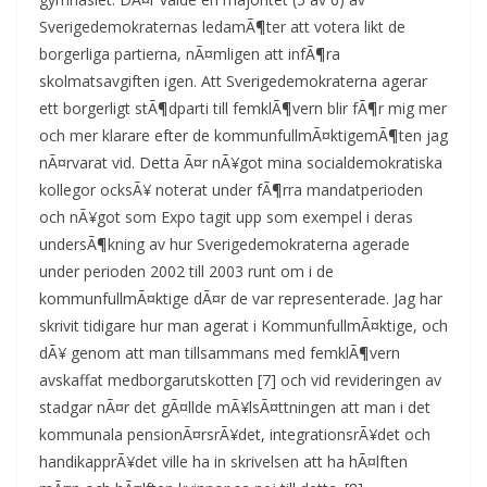
Sverigedemokraternas ledamÃ¶ter att votera likt de
borgerliga partierna, nÃ¤mligen att infÃ¶ra
skolmatsavgiften igen. Att Sverigedemokraterna agerar
ett borgerligt stÃ¶dparti till femklÃ¶vern blir fÃ¶r mig mer
och mer klarare efter de kommunfullmÃ¤ktigemÃ¶ten jag
nÃ¤rvarat vid. Detta Ã¤r nÃ¥got mina socialdemokratiska
kollegor ocksÃ¥ noterat under fÃ¶rra mandatperioden
och nÃ¥got som Expo tagit upp som exempel i deras
undersÃ¶kning av hur Sverigedemokraterna agerade
under perioden 2002 till 2003 runt om i de
kommunfullmÃ¤ktige dÃ¤r de var representerade. Jag har
skrivit tidigare hur man agerat i KommunfullmÃ¤ktige, och
dÃ¥ genom att man tillsammans med femklÃ¶vern
avskaffat medborgarutskotten [7] och vid revideringen av
stadgar nÃ¤r det gÃ¤llde mÃ¥lsÃ¤ttningen att man i det
kommunala pensionÃ¤rsrÃ¥det, integrationsrÃ¥det och
handikapprÃ¥det ville ha in skrivelsen att ha hÃ¤lften