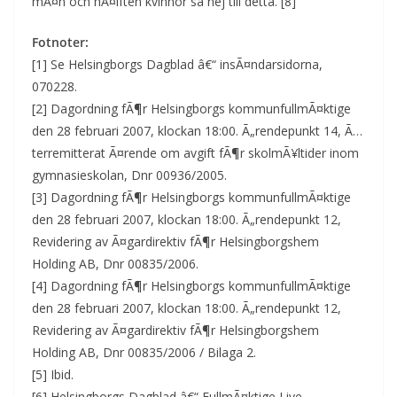
mÃ¤n och hÃ¤lften kvinnor sa nej till detta. [8]
Fotnoter:
[1] Se Helsingborgs Dagblad â€“ insÃ¤ndarsidorna,
070228.
[2] Dagordning fÃ¶r Helsingborgs kommunfullmÃ¤ktige
den 28 februari 2007, klockan 18:00. Ã„rendepunkt 14, Ã…
terremitterat Ã¤rende om avgift fÃ¶r skolmÃ¥ltider inom
gymnasieskolan, Dnr 00936/2005.
[3] Dagordning fÃ¶r Helsingborgs kommunfullmÃ¤ktige
den 28 februari 2007, klockan 18:00. Ã„rendepunkt 12,
Revidering av Ã¤gardirektiv fÃ¶r Helsingborgshem
Holding AB, Dnr 00835/2006.
[4] Dagordning fÃ¶r Helsingborgs kommunfullmÃ¤ktige
den 28 februari 2007, klockan 18:00. Ã„rendepunkt 12,
Revidering av Ã¤gardirektiv fÃ¶r Helsingborgshem
Holding AB, Dnr 00835/2006 / Bilaga 2.
[5] Ibid.
[6] Helsingborgs Dagblad â€“ FullmÃ¤ktige Live