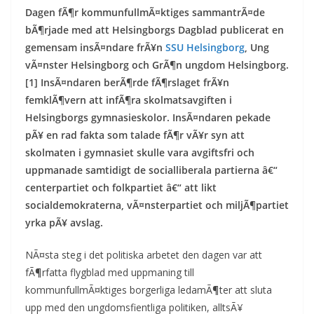
Dagen fÃ¶r kommunfullmÃ¤ktiges sammantrÃ¤de
bÃ¶rjade med att Helsingborgs Dagblad publicerat en
gemensam insÃ¤ndare frÃ¥n
SSU Helsingborg
, Ung
vÃ¤nster Helsingborg och GrÃ¶n ungdom Helsingborg.
[1] InsÃ¤ndaren berÃ¶rde fÃ¶rslaget frÃ¥n
femklÃ¶vern att infÃ¶ra skolmatsavgiften i
Helsingborgs gymnasieskolor. InsÃ¤ndaren pekade
pÃ¥ en rad fakta som talade fÃ¶r vÃ¥r syn att
skolmaten i gymnasiet skulle vara avgiftsfri och
uppmanade samtidigt de socialliberala partierna â€“
centerpartiet och folkpartiet â€“ att likt
socialdemokraterna, vÃ¤nsterpartiet och miljÃ¶partiet
yrka pÃ¥ avslag.
NÃ¤sta steg i det politiska arbetet den dagen var att
fÃ¶rfatta flygblad med uppmaning till
kommunfullmÃ¤ktiges borgerliga ledamÃ¶ter att sluta
upp med den ungdomsfientliga politiken, alltsÃ¥