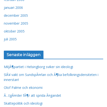
januari 2006
december 2005
november 2005
oktober 2005
juli 2005
Senaste inläggen
MiljÃ¶partiet i Helsingborg sviker sin ideologi
SlÃ¥ vakt om SundspÃ¤rlan och Ã¶ka befolkningsdensiteten i
innerstan!
Olof Palme och ekonomi
Ã…tgÃ¤rder fÃ¶r att sprida Ã¤gandet
Skattepolitik och ideologi