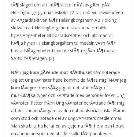
fÃ¶rslagen om att infÃ¶ra skolmÃ¥lsavgiften pÃ¥
Helsingborgs gymnasieskolor [2] och att vid revideringen
av Ã¤gardirektiven fÃ¶r Helsingborgshem AB Holding
skriva in att Helsingborgshem ska kunna ombilda
hyreslÃ¤genheter till bostadsrÃ¤tter och att man vill
hÃ¶ja hyran i Helsingborgshem till medelnivÃ¥n fÃ¶r
bostadslÃ¤genheter bland de stÃ¶rre jÃ¤mfÃ¶rbara
SABO-fÃ¶retagen. [3]
NÃ¤r jag kom gÃ¥ende mot RÃ¥dhuset
sÃ¥ noterade
jag att Ung vÃ¤nster hade kommit dit fÃ¶re mig. NÃ¤r jag
kom lÃ¤ngre fram sÃ¥g jag att det stod nÃ¥gra
muskulÃ¶sa typer och kÃ¤ftade med personer frÃ¥n Ung
vÃ¤nster. Petter frÃ¥n Ung vÃ¤nster berÃ¤ttade fÃ¶r mig
att det var anhÃ¤ngare av den nationalsocialistiska lÃ¤ran
som stod och hotade del av ung vÃ¤nsters medlemmar.
Man ska bl.a. ha kallat en av tjejerna fÃ¶r hora och hotat
en annan person med att de skulle fÃ¥ ”pannbenet