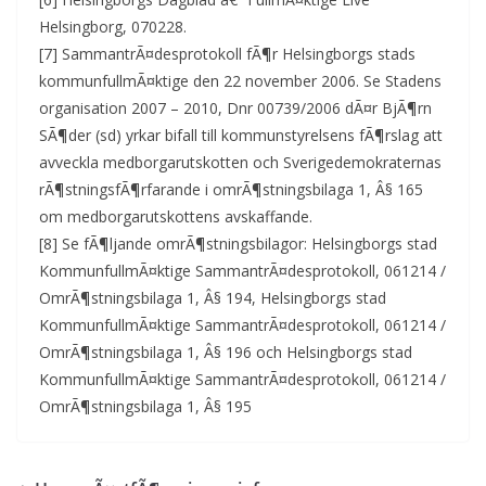
Helsingborg, 070228.
[7] SammantrÃ¤desprotokoll fÃ¶r Helsingborgs stads
kommunfullmÃ¤ktige den 22 november 2006. Se Stadens
organisation 2007 – 2010, Dnr 00739/2006 dÃ¤r BjÃ¶rn
SÃ¶der (sd) yrkar bifall till kommunstyrelsens fÃ¶rslag att
avveckla medborgarutskotten och Sverigedemokraternas
rÃ¶stningsfÃ¶rfarande i omrÃ¶stningsbilaga 1, Â§ 165
om medborgarutskottens avskaffande.
[8] Se fÃ¶ljande omrÃ¶stningsbilagor: Helsingborgs stad
KommunfullmÃ¤ktige SammantrÃ¤desprotokoll, 061214 /
OmrÃ¶stningsbilaga 1, Â§ 194, Helsingborgs stad
KommunfullmÃ¤ktige SammantrÃ¤desprotokoll, 061214 /
OmrÃ¶stningsbilaga 1, Â§ 196 och Helsingborgs stad
KommunfullmÃ¤ktige SammantrÃ¤desprotokoll, 061214 /
OmrÃ¶stningsbilaga 1, Â§ 195