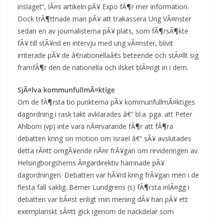
inslaget”, lÃ¤s artikeln pÃ¥ Expo fÃ¶r mer information.
Dock trÃ¶ttnade man pÃ¥ att trakassera Ung VÃ¤nster
sedan en av journalisterna pÃ¥ plats, som fÃ¶rsÃ¶kte
fÃ¥ till stÃ¥nd en intervju med ung vÃ¤nster, blivit
irriterade pÃ¥ de â€nationellaâ€s beteende och stÃ¤llt sig
framfÃ¶r den de nationella och ilsket blÃ¤ngt in i dem.
SjÃ¤lva kommunfullmÃ¤ktige
Om de fÃ¶rsta tio punkterna pÃ¥ kommunfullmÃ¤ktiges
dagordning i rask takt avklarades â€“ bl.a. pga. att Peter
Ahlbom (vp) inte vara nÃ¤rvarande fÃ¶r att fÃ¶ra
debatten kring sin motion om Israel â€“ sÃ¥ avslutades
detta rÃ¤tt omgÃ¥ende nÃ¤r frÃ¥gan om revideringen av
Helsingborgshems Ã¤gardirektiv hamnade pÃ¥
dagordningen. Debatten var hÃ¥rd kring frÃ¥gan men i de
flesta fall saklig. Berner Lundgrens (s) fÃ¶rsta inlÃ¤gg i
debatten var bÃ¤st enligt min mening dÃ¥ han pÃ¥ ett
exemplariskt sÃ¤tt gick igenom de nackdelar som