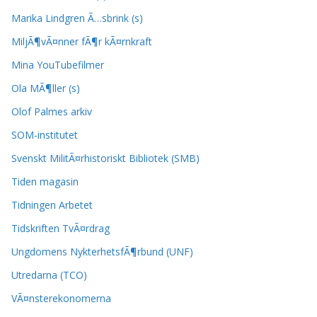
Marika Lindgren Ã…sbrink (s)
MiljÃ¶vÃ¤nner fÃ¶r kÃ¤rnkraft
Mina YouTubefilmer
Ola MÃ¶ller (s)
Olof Palmes arkiv
SOM-institutet
Svenskt MilitÃ¤rhistoriskt Bibliotek (SMB)
Tiden magasin
Tidningen Arbetet
Tidskriften TvÃ¤rdrag
Ungdomens NykterhetsfÃ¶rbund (UNF)
Utredarna (TCO)
VÃ¤nsterekonomerna