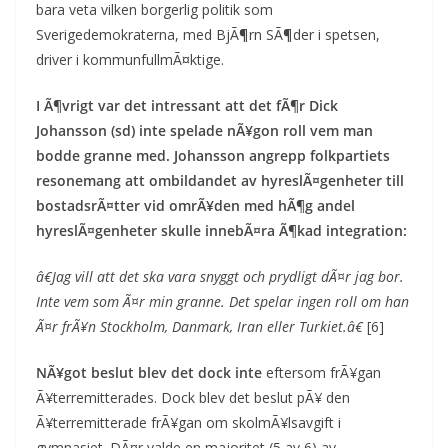
bara veta vilken borgerlig politik som
Sverigedemokraterna, med BjÃ¶rn SÃ¶der i spetsen,
driver i kommunfullmÃ¤ktige.
I Ã¶vrigt var det intressant att det fÃ¶r Dick
Johansson (sd) inte spelade nÃ¥gon roll vem man
bodde granne med. Johansson angrepp folkpartiets
resonemang att ombildandet av hyreslÃ¤genheter till
bostadsrÃ¤tter vid omrÃ¥den med hÃ¶g andel
hyreslÃ¤genheter skulle innebÃ¤ra Ã¶kad integration:
â€Jag vill att det ska vara snyggt och prydligt dÃ¤r jag bor.
Inte vem som Ã¤r min granne. Det spelar ingen roll om han
Ã¤r frÃ¥n Stockholm, Danmark, Iran eller Turkiet.â€
[6]
NÃ¥got beslut blev det dock inte
eftersom frÃ¥gan
Ã¥terremitterades. Dock blev det beslut pÃ¥ den
Ã¥terremitterade frÃ¥gan om skolmÃ¥lsavgift i
gymnasiet. DÃ¤r valde en majoritet (5 av 6) av