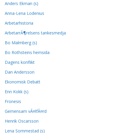
Anders Ekman (s)
Anna-Lena Lodenius
Arbetarhistoria
ArbetarrÃ¶relsens tankesmedja
Bo Malmberg (s)
Bo Rothsteins hemsida
Dagens konflikt
Dan Andersson
Ekonomisk Debatt
Enn Kokk (s)
Fronesis
Gemensam vÃ¤lfÃ¤rd
Henrik Oscarsson
Lena Sommestad (s)