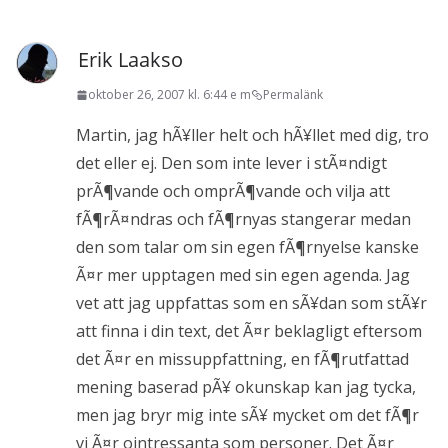
Erik Laakso
oktober 26, 2007 kl. 6:44 e m
Permalänk
Martin, jag hÃ¥ller helt och hÃ¥llet med dig, tro
det eller ej. Den som inte lever i stÃ¤ndigt
prÃ¶vande och omprÃ¶vande och vilja att
fÃ¶rÃ¤ndras och fÃ¶rnyas stangerar medan
den som talar om sin egen fÃ¶rnyelse kanske
Ã¤r mer upptagen med sin egen agenda. Jag
vet att jag uppfattas som en sÃ¥dan som stÃ¥r
att finna i din text, det Ã¤r beklagligt eftersom
det Ã¤r en missuppfattning, en fÃ¶rutfattad
mening baserad pÃ¥ okunskap kan jag tycka,
men jag bryr mig inte sÃ¥ mycket om det fÃ¶r
vi Ã¤r ointressanta som personer. Det Ã¤r