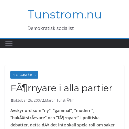
Hoppa
Tunstrom.nu
till
innehåll
Demokratisk socialist
BLOGGINLÃ¤GG
FÃ¶rnyare i alla partier
oktober 26, 2007
Martin TunstrÃ¶m
Avskyr ord som ”ny”, ”gammal”, ”modern”,
”bakÃ¥tstrÃ¤vare” och ”fÃ¶rnyare” i politiska
debatter, detta dÃ¥ det inte skall spela roll om saker