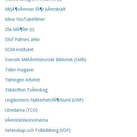
MiljÃ¶vÃ¤nner fÃ¶r kÃ¤rnkraft
Mina YouTubefilmer
Ola MÃ¶ller (s)
Olof Palmes arkiv
SOM-institutet
Svenskt MilitÃ¤rhistoriskt Bibliotek (SMB)
Tiden magasin
Tidningen Arbetet
Tidskriften TvÃ¤rdrag
Ungdomens NykterhetsfÃ¶rbund (UNF)
Utredarna (TCO)
VÃ¤nsterekonomerna
Vetenskap och Folkbildning (VOF)