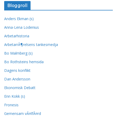
Bloggroll
Anders Ekman (s)
Anna-Lena Lodenius
Arbetarhistoria
ArbetarrÃ¶relsens tankesmedja
Bo Malmberg (s)
Bo Rothsteins hemsida
Dagens konflikt
Dan Andersson
Ekonomisk Debatt
Enn Kokk (s)
Fronesis
Gemensam vÃ¤lfÃ¤rd