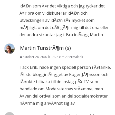
idÃ©n som Ã¤r det viktiga och jag tycker det
Ã¤r bra om vi diskuterar idÃ©n och
utvecklingen av idÃ©n sÃ¥ mycket som
mÃ¶jligt, om det dÃ¥ gÃ¶r mig till det ena eller
det andra struntar jag i. Bra inlÃ¤gg Martin.
Martin TunstrÃ¶m (s)
oktober 26, 2007 kl. 7:28 e m
Permalänk
Tack Erik, hade ingen speciell person i Ã¥tanke,
lÃ¤ste blogginlÃ¤gget av Roger JÃ¶nsson och
tÃ¤nkte tillbaka till de inslag pÃ¥ TV som
handlade om Moderaternas stÃ¤mma, men
Ã¤ven del ordval som en del socialdemokrater
nÃ¤rma mig anvÃ¤ndt sig av.