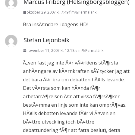
Marcus Friberg (Helsingborgsbloggen)
oktober 29, 2007 kl. 7:49 f m
Permalänk
Bra insÃ¤ndare i dagens HD!
Stefan Lejonbalk
november 11, 2007 kl. 12:18 e m
Permalänk
Ã„ven fast jag inte Ã¤r vÃ¤rldens stÃ¶rsta
anhÃ¤ngare av kÃ¤rnkraften sÃ¥ tycker jag att
det bara Ã¤r bra om debatten hÃ¥lls levande.
Det vÃ¤rsta som kan hÃ¤nda fÃ¶r
arbetarrÃ¶relsen Ã¤r att vissa fÃ¶rsÃ¶ker
bestÃ¤mma en linje som inte kan omprÃ¶vas.
HÃ¥lls debatten levande fÃ¥r vi Ã¤ven en
bÃ¤ttre utveckling (och bÃ¤ttre
debattunderlag fÃ¶r att fatta beslut), detta