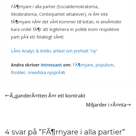
FÃ¶rnyare i alla partier (Socialdemokraterna,
Moderaterna, Centerpartiet whatever), ni Ã¤r inte
fÃ¶rnyare nÃ¤r det vÃ¤l kommer till kritan, ni anvÃ¤nder
bara ordet fÃ¶r att legitimera er politik inom respektive
parti pÃ¥ ett felaktigt sÃ¤tt.
LÃ¤s Analys & kritiks artikel om prefixet ”ny”
Andra skriver
intressant
om:
FÃ¶rnyare
,
populism
,
floskler
,
orwellska nysprÃ¥k
Ã„ganderÃ¤tten Ã¤r ett kontrakt
Miljarder i rÃ¤nta
4 svar på ”
FÃ¶rnyare i alla partier
”