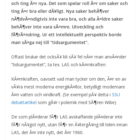
och ting Ã¤r nya. Det som spelar roll Ã¤r om saker och
ting Ã¤r bra eller dÃ¥ligt. Nya saker behÃ¶ver
nÃ¶dvÃ¤ndigtvis inte vara bra, och alla Ã¤ldre saker
behÃ¶ver inte vara sÃ¤mre. Utveckling och
fÃ¶rÃ¤ndring. Ur ett intellektuellt perspektiv borde
man sÃ¤ga nej till ”tidsargumentet”.
Oftast brukar det ocksÃ¥ bli sÃ¥ fel nÃ¤r man anvÃ¤nder
”tidsargumentet”, ta tex. LAS och kÃ¤rnkraften:
KÃ¤rnkraften, oavsett vad man tycker om den, Ã¤r en av
vÃ¥ra mest moderna energikÃ¤llor, betydligt modernare
Ã¤n vatten och vindkraft. (Se exempel pÃ¥ detta i
SSU
debattartikel
som gÃ¥r i polemik med SÃ¶ren Wibe)
De som plÃ¤derar fÃ¶r LAS avskaffande plÃ¤derar inte
fÃ¶r nÃ¥got nytt, utan fÃ¶r en Ã¥tergÃ¥ng till tiden innan
LAS, det Ã¤r inte nytt, det Ã¤r 1960.