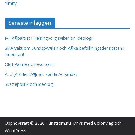
Yimby
Senaste inläggen
MiljÃ¶partiet i Helsingborg sviker sin ideologi
SlÃ¥ vakt om SundspÃ¤rlan och Ã¶ka befolkningsdensiteten i
innerstan!
Olof Palme och ekonomi
Ã…tgÃ¤rder fÃ¶r att sprida Ã¤gandet
Skattepolitik och ideologi
Upphovsrätt © 2026
Tunstrom.nu
. Drivs med
ColorMag
och
WordPress
.