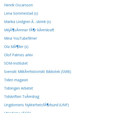
Henrik Oscarsson
Lena Sommestad (s)
Marika Lindgren Ã…sbrink (s)
MiljÃ¶vÃ¤nner fÃ¶r kÃ¤rnkraft
Mina YouTubefilmer
Ola MÃ¶ller (s)
Olof Palmes arkiv
SOM-institutet
Svenskt MilitÃ¤rhistoriskt Bibliotek (SMB)
Tiden magasin
Tidningen Arbetet
Tidskriften TvÃ¤rdrag
Ungdomens NykterhetsfÃ¶rbund (UNF)