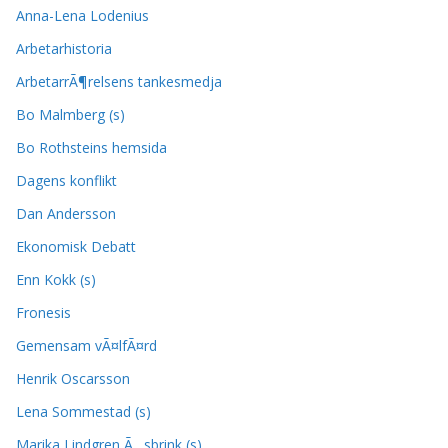
Anna-Lena Lodenius
Arbetarhistoria
ArbetarrÃ¶relsens tankesmedja
Bo Malmberg (s)
Bo Rothsteins hemsida
Dagens konflikt
Dan Andersson
Ekonomisk Debatt
Enn Kokk (s)
Fronesis
Gemensam vÃ¤lfÃ¤rd
Henrik Oscarsson
Lena Sommestad (s)
Marika Lindgren Ã…sbrink (s)