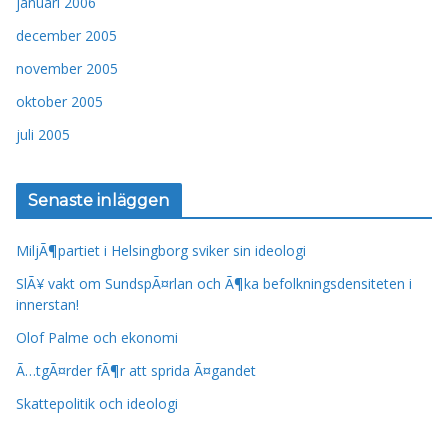
januari 2006
december 2005
november 2005
oktober 2005
juli 2005
Senaste inläggen
MiljÃ¶partiet i Helsingborg sviker sin ideologi
SlÃ¥ vakt om SundspÃ¤rlan och Ã¶ka befolkningsdensiteten i
innerstan!
Olof Palme och ekonomi
Ã…tgÃ¤rder fÃ¶r att sprida Ã¤gandet
Skattepolitik och ideologi