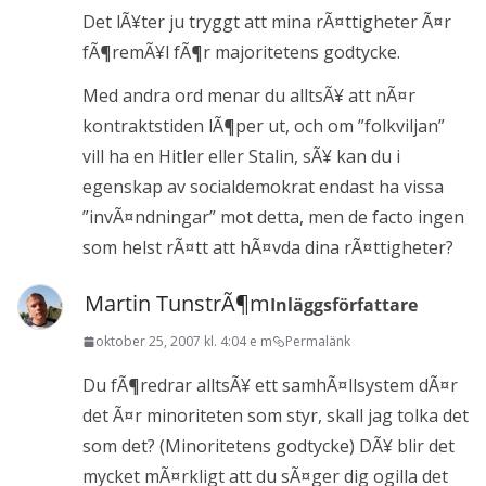
Det lÃ¥ter ju tryggt att mina rÃ¤ttigheter Ã¤r
fÃ¶remÃ¥l fÃ¶r majoritetens godtycke.
Med andra ord menar du alltsÃ¥ att nÃ¤r
kontraktstiden lÃ¶per ut, och om ”folkviljan”
vill ha en Hitler eller Stalin, sÃ¥ kan du i
egenskap av socialdemokrat endast ha vissa
”invÃ¤ndningar” mot detta, men de facto ingen
som helst rÃ¤tt att hÃ¤vda dina rÃ¤ttigheter?
Martin TunstrÃ¶m
Inläggsförfattare
oktober 25, 2007 kl. 4:04 e m
Permalänk
Du fÃ¶redrar alltsÃ¥ ett samhÃ¤llsystem dÃ¤r
det Ã¤r minoriteten som styr, skall jag tolka det
som det? (Minoritetens godtycke) DÃ¥ blir det
mycket mÃ¤rkligt att du sÃ¤ger dig ogilla det