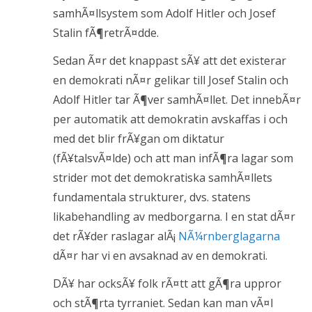
samhÃ¤llsystem som Adolf Hitler och Josef
Stalin fÃ¶retrÃ¤dde.
Sedan Ã¤r det knappast sÃ¥ att det existerar
en demokrati nÃ¤r gelikar till Josef Stalin och
Adolf Hitler tar Ã¶ver samhÃ¤llet. Det innebÃ¤r
per automatik att demokratin avskaffas i och
med det blir frÃ¥gan om diktatur
(fÃ¥talsvÃ¤lde) och att man infÃ¶ra lagar som
strider mot det demokratiska samhÃ¤llets
fundamentala strukturer, dvs. statens
likabehandling av medborgarna. I en stat dÃ¤r
det rÃ¥der raslagar alÃ¡
NÃ¼rnberglagarna
dÃ¤r har vi en avsaknad av en demokrati.
DÃ¥ har ocksÃ¥ folk rÃ¤tt att gÃ¶ra uppror
och stÃ¶rta tyrraniet. Sedan kan man vÃ¤l