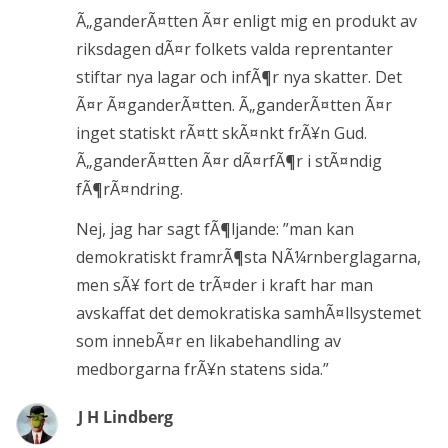
Ã„ganderÃ¤tten Ã¤r enligt mig en produkt av
riksdagen dÃ¤r folkets valda reprentanter
stiftar nya lagar och infÃ¶r nya skatter. Det
Ã¤r Ã¤ganderÃ¤tten. Ã„ganderÃ¤tten Ã¤r
inget statiskt rÃ¤tt skÃ¤nkt frÃ¥n Gud.
Ã„ganderÃ¤tten Ã¤r dÃ¤rfÃ¶r i stÃ¤ndig
fÃ¶rÃ¤ndring.
Nej, jag har sagt fÃ¶ljande: ”man kan
demokratiskt framrÃ¶sta NÃ¼rnberglagarna,
men sÃ¥ fort de trÃ¤der i kraft har man
avskaffat det demokratiska samhÃ¤llsystemet
som innebÃ¤r en likabehandling av
medborgarna frÃ¥n statens sida.”
J H Lindberg