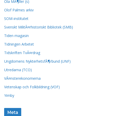
Ola MÃ¶ller (s)
Olof Palmes arkiv
SOM-institutet
Svenskt MilitÃ¤rhistoriskt Bibliotek (SMB)
Tiden magasin
Tidningen Arbetet
Tidskriften TvÃ¤rdrag
Ungdomens NykterhetsfÃ¶rbund (UNF)
Utredarna (TCO)
VÃ¤nsterekonomerna
Vetenskap och Folkbildning (VOF)
Yimby
Meta