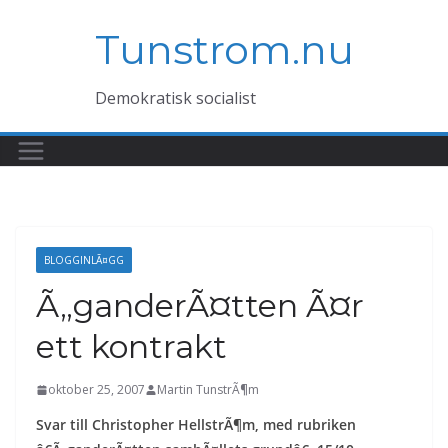
Hoppa
Tunstrom.nu
till
innehåll
Demokratisk socialist
BLOGGINLÃ¤GG
Ã„ganderÃ¤tten Ã¤r
ett kontrakt
oktober 25, 2007
Martin TunstrÃ¶m
Svar till Christopher HellstrÃ¶m, med rubriken