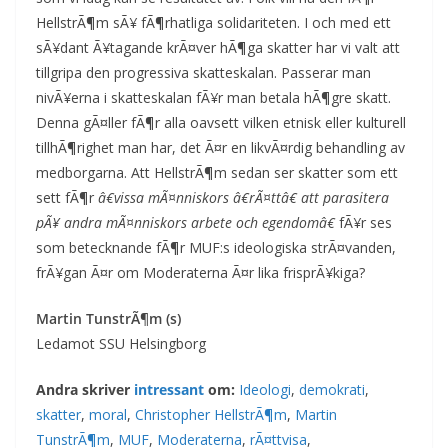
HellstrÃ¶m sÃ¥ fÃ¶rhatliga solidariteten. I och med ett
sÃ¥dant Ã¥tagande krÃ¤ver hÃ¶ga skatter har vi valt att
tillgripa den progressiva skatteskalan. Passerar man
nivÃ¥erna i skatteskalan fÃ¥r man betala hÃ¶gre skatt.
Denna gÃ¤ller fÃ¶r alla oavsett vilken etnisk eller kulturell
tillhÃ¶righet man har, det Ã¤r en likvÃ¤rdig behandling av
medborgarna. Att HellstrÃ¶m sedan ser skatter som ett
sett fÃ¶r
â€vissa mÃ¤nniskors â€rÃ¤ttâ€ att parasitera
pÃ¥ andra mÃ¤nniskors arbete och egendomâ€
fÃ¥r ses
som betecknande fÃ¶r MUF:s ideologiska strÃ¤vanden,
frÃ¥gan Ã¤r om Moderaterna Ã¤r lika frisprÃ¥kiga?
Martin TunstrÃ¶m (s)
Ledamot SSU Helsingborg
Andra skriver
intressant
om:
Ideologi
,
demokrati
,
skatter
,
moral
,
Christopher HellstrÃ¶m
,
Martin
TunstrÃ¶m
,
MUF
,
Moderaterna
,
rÃ¤ttvisa
,