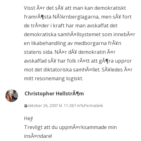
Visst Ã¤r det sÃ¥ att man kan demokratiskt
framrÃ¶sta NÃ¼rnberglagarna, men sÃ¥ fort
de trÃ¤der i kraft har man avskaffat det
demokratiska samhÃ¤llsystemet som innebÃ¤r
en likabehandling av medborgarna frÃ¥n
statens sida. NÃ¤r dÃ¥ demokratin Ã¤r
avskaffad sÃ¥ har folk rÃ¤tt att gÃ¶ra uppror
mot det diktatoriska samhÃ¤llet. SÃ¥ledes Ã¤r
mitt resonemang logiskt.
Christopher HellstrÃ¶m
oktober 26, 2007 kl. 11:38 f m
Permalänk
Hej!
Trevligt att du uppmÃ¤rksammade min
insÃ¤ndare!