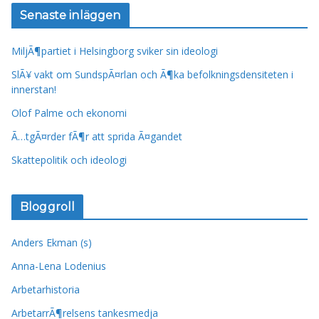
Senaste inläggen
MiljÃ¶partiet i Helsingborg sviker sin ideologi
SlÃ¥ vakt om SundspÃ¤rlan och Ã¶ka befolkningsdensiteten i
innerstan!
Olof Palme och ekonomi
Ã…tgÃ¤rder fÃ¶r att sprida Ã¤gandet
Skattepolitik och ideologi
Bloggroll
Anders Ekman (s)
Anna-Lena Lodenius
Arbetarhistoria
ArbetarrÃ¶relsens tankesmedja