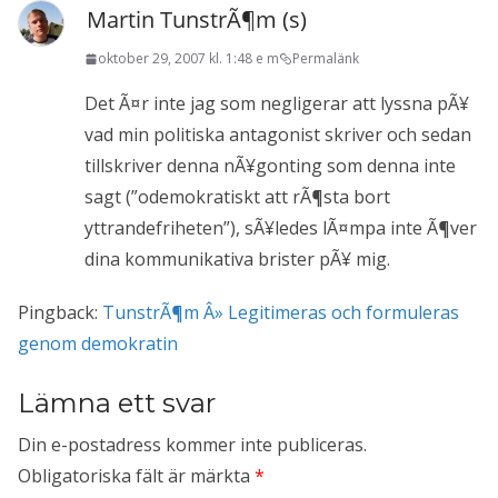
Martin TunstrÃ¶m (s)
oktober 29, 2007 kl. 1:48 e m
Permalänk
Det Ã¤r inte jag som negligerar att lyssna pÃ¥
vad min politiska antagonist skriver och sedan
tillskriver denna nÃ¥gonting som denna inte
sagt (”odemokratiskt att rÃ¶sta bort
yttrandefriheten”), sÃ¥ledes lÃ¤mpa inte Ã¶ver
dina kommunikativa brister pÃ¥ mig.
Pingback:
TunstrÃ¶m Â» Legitimeras och formuleras
genom demokratin
Lämna ett svar
Din e-postadress kommer inte publiceras.
Obligatoriska fält är märkta
*