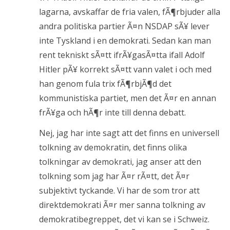
lagarna, avskaffar de fria valen, fÃ¶rbjuder alla
andra politiska partier Ã¤n NSDAP sÃ¥ lever
inte Tyskland i en demokrati. Sedan kan man
rent tekniskt sÃ¤tt ifrÃ¥gasÃ¤tta ifall Adolf
Hitler pÃ¥ korrekt sÃ¤tt vann valet i och med
han genom fula trix fÃ¶rbjÃ¶d det
kommunistiska partiet, men det Ã¤r en annan
frÃ¥ga och hÃ¶r inte till denna debatt.
Nej, jag har inte sagt att det finns en universell
tolkning av demokratin, det finns olika
tolkningar av demokrati, jag anser att den
tolkning som jag har Ã¤r rÃ¤tt, det Ã¤r
subjektivt tyckande. Vi har de som tror att
direktdemokrati Ã¤r mer sanna tolkning av
demokratibegreppet, det vi kan se i Schweiz.