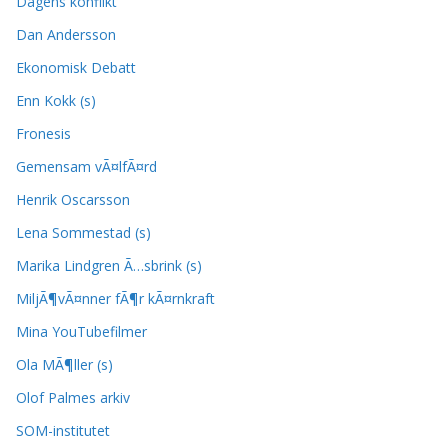
Dagens konflikt
Dan Andersson
Ekonomisk Debatt
Enn Kokk (s)
Fronesis
Gemensam vÃ¤lfÃ¤rd
Henrik Oscarsson
Lena Sommestad (s)
Marika Lindgren Ã…sbrink (s)
MiljÃ¶vÃ¤nner fÃ¶r kÃ¤rnkraft
Mina YouTubefilmer
Ola MÃ¶ller (s)
Olof Palmes arkiv
SOM-institutet