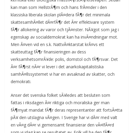
kan man som HellstrÃ¶m och hans frÃ¤nder i den
klassiska liberala skolan plÃ¤dera fÃ¶r det minimala
skattesamhÃ¤llet dÃ¤rfÃ¶r det Ã¤r effektivare system
fÃ¶r allokering av varor och tjÃ¤nster. NÃ¥got som jag i
egenskap av socialdemokrat kan ha invÃ¤ndningar mot.
Men Ã¤ven vid en s.k. NattvÃ¤ktarstat krÃ¤vs ett
skatteuttag fÃ¶r finansieringen av dess
verksamhetsomrÃ¥de: polis, domstol och fÃ¶rsvar. Det
Ã¤r fÃ¶rst nÃ¤r vi lever i det anarkokapitalistiska
samhÃ¤llssystemet vi har en avsaknad av skatter, och
demokrati.
Anser det svenska folket sÃ¥ledes att besluten som
fattas i riksdagen Ã¤r riktiga och moraliska ger man
fÃ¶rnyat mandat fÃ¶r deras representanter att fortsÃ¤tta
pÃ¥ den utslagna vÃ¤gen. I Sverige har vi dÃ¤r med valt
en vÃ¤g dÃ¤r vi gemensamt finansierar den vÃ¤lfÃ¤rd
som vi idag kan se resultatet av. Folk vill ha den fÃ¶r