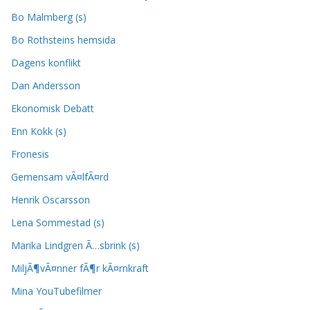
Bo Malmberg (s)
Bo Rothsteins hemsida
Dagens konflikt
Dan Andersson
Ekonomisk Debatt
Enn Kokk (s)
Fronesis
Gemensam vÃ¤lfÃ¤rd
Henrik Oscarsson
Lena Sommestad (s)
Marika Lindgren Ã…sbrink (s)
MiljÃ¶vÃ¤nner fÃ¶r kÃ¤rnkraft
Mina YouTubefilmer