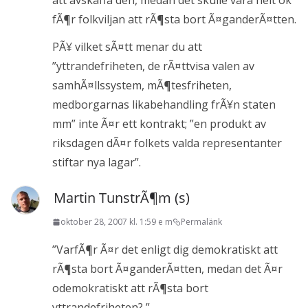
att avskaffa den, medan det skulle vara helt ok
fÃ¶r folkviljan att rÃ¶sta bort Ã¤ganderÃ¤tten.
PÃ¥ vilket sÃ¤tt menar du att
”yttrandefriheten, de rÃ¤ttvisa valen av
samhÃ¤llssystem, mÃ¶tesfriheten,
medborgarnas likabehandling frÃ¥n staten
mm” inte Ã¤r ett kontrakt; ”en produkt av
riksdagen dÃ¤r folkets valda representanter
stiftar nya lagar”.
Martin TunstrÃ¶m (s)
oktober 28, 2007 kl. 1:59 e m
Permalänk
”VarfÃ¶r Ã¤r det enligt dig demokratiskt att
rÃ¶sta bort Ã¤ganderÃ¤tten, medan det Ã¤r
odemokratiskt att rÃ¶sta bort
yttrandefriheten? ”