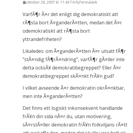
oktober 28, 2007 kl. 11:43 f m
Permalänk
VarfÃ¶r Ã¤r det enligt dig demokratiskt att
rÃ¶sta bort Ã¤ganderÃ¤tten, medan det Ã¤r
odemokratiskt att rÃ¶sta bort
yttrandefriheten?
Likaledes: om Ã¤ganderÃ¤tten Ã¤r utsatt fÃ¶r
”stÃ¤ndig fÃ¶rÃ¤ndring”, varfÃ¶r gÃ¤ller inte
detta ocksÃ¥ demokratibegreppet? Eller Ã¤r
demokratibegreppet skÃ¤nkt frÃ¥n gud?
I vilket avseende Ã¤r demokratin okrÃ¤nkbar,
men inte Ã¤ganderÃ¤tten?
Det finns ett logiskt inkonsekvent handlande
frÃ¥n din sida nÃ¤r du, utan motivering,
sÃ¤rstÃ¤ller demokratin frÃ¥n folkviljans rÃ¤tt