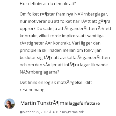
Hur definierar du demokrati?
Om folket rÃ¶star fram nya NÃ¼rnberglagar,
hur motiverar du att folket har rÃ¤tt att gÃ¶ra
uppror? Du sade ju att Ã¤ganderÃ¤tten Ã¤r ett
kontrakt, vilket torde implicera att samtliga
rÃ¤ttigheter Ã¤r kontrakt. Vari ligger den
principiella skillnaden mellan om folkviljan
beslutar sig fÃ¶r att avskaffa Ã¤ganderÃ¤tten
och om den vÃ¤ljer att infÃ¶ra lagar liknande
NÃ¼rnberglagarna?
Det finns en logisk motsÃ¤gelse i ditt
resonemang.
Martin TunstrÃ¶m
Inläggsförfattare
oktober 25, 2007 kl. 4:31 e m
Permalänk