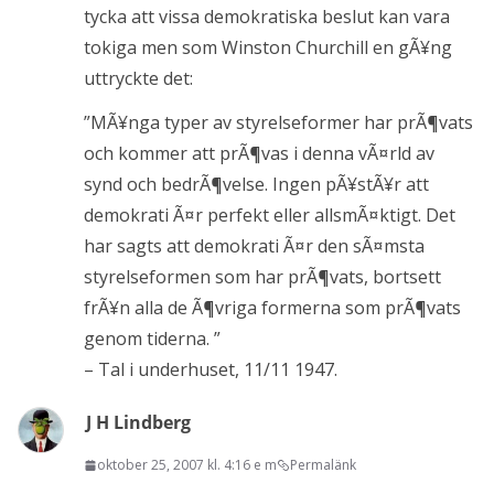
tycka att vissa demokratiska beslut kan vara
tokiga men som Winston Churchill en gÃ¥ng
uttryckte det:
”MÃ¥nga typer av styrelseformer har prÃ¶vats
och kommer att prÃ¶vas i denna vÃ¤rld av
synd och bedrÃ¶velse. Ingen pÃ¥stÃ¥r att
demokrati Ã¤r perfekt eller allsmÃ¤ktigt. Det
har sagts att demokrati Ã¤r den sÃ¤msta
styrelseformen som har prÃ¶vats, bortsett
frÃ¥n alla de Ã¶vriga formerna som prÃ¶vats
genom tiderna. ”
– Tal i underhuset, 11/11 1947.
J H Lindberg
oktober 25, 2007 kl. 4:16 e m
Permalänk