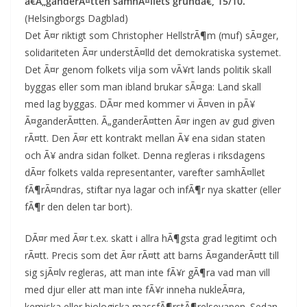
â€Ã„ganderÃ¤tten samhÃ¤llets grundâ€, 15/10.
(Helsingborgs Dagblad)
Det Ã¤r riktigt som Christopher HellstrÃ¶m (muf) sÃ¤ger,
solidariteten Ã¤r understÃ¤lld det demokratiska systemet.
Det Ã¤r genom folkets vilja som vÃ¥rt lands politik skall
byggas eller som man ibland brukar sÃ¤ga: Land skall
med lag byggas. DÃ¤r med kommer vi Ã¤ven in pÃ¥
Ã¤ganderÃ¤tten. Ã„ganderÃ¤tten Ã¤r ingen av gud given
rÃ¤tt. Den Ã¤r ett kontrakt mellan Ã¥ ena sidan staten
och Ã¥ andra sidan folket. Denna regleras i riksdagens
dÃ¤r folkets valda representanter, varefter samhÃ¤llet
fÃ¶rÃ¤ndras, stiftar nya lagar och infÃ¶r nya skatter (eller
fÃ¶r den delen tar bort).
DÃ¤r med Ã¤r t.ex. skatt i allra hÃ¶gsta grad legitimt och
rÃ¤tt. Precis som det Ã¤r rÃ¤tt att barns Ã¤ganderÃ¤tt till
sig sjÃ¤lv regleras, att man inte fÃ¥r gÃ¶ra vad man vill
med djur eller att man inte fÃ¥r inneha nukleÃ¤ra,
kemiska eller biologiska massfÃ¶rstÃ¶relsevapen. Sedan