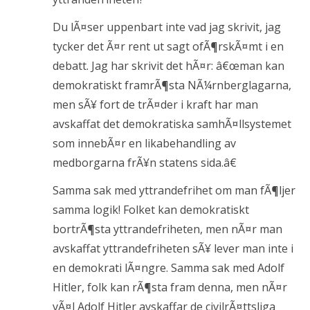
Du lÃ¤ser uppenbart inte vad jag skrivit, jag
tycker det Ã¤r rent ut sagt ofÃ¶rskÃ¤mt i en
debatt. Jag har skrivit det hÃ¤r: â€œman kan
demokratiskt framrÃ¶sta NÃ¼rnberglagarna,
men sÃ¥ fort de trÃ¤der i kraft har man
avskaffat det demokratiska samhÃ¤llsystemet
som innebÃ¤r en likabehandling av
medborgarna frÃ¥n statens sida.â€
Samma sak med yttrandefrihet om man fÃ¶ljer
samma logik! Folket kan demokratiskt
bortrÃ¶sta yttrandefriheten, men nÃ¤r man
avskaffat yttrandefriheten sÃ¥ lever man inte i
en demokrati lÃ¤ngre. Samma sak med Adolf
Hitler, folk kan rÃ¶sta fram denna, men nÃ¤r
vÃ¤l Adolf Hitler avskaffar de civilrÃ¤ttsliga