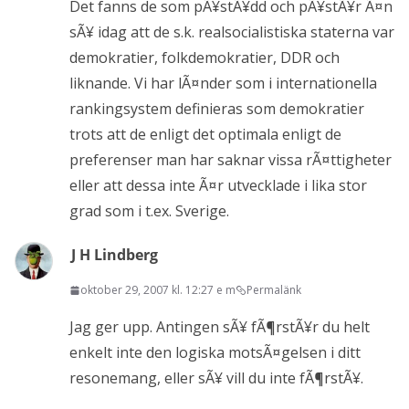
Det fanns de som pÃ¥stÃ¥dd och pÃ¥stÃ¥r Ã¤n
sÃ¥ idag att de s.k. realsocialistiska staterna var
demokratier, folkdemokratier, DDR och
liknande. Vi har lÃ¤nder som i internationella
rankingsystem definieras som demokratier
trots att de enligt det optimala enligt de
preferenser man har saknar vissa rÃ¤ttigheter
eller att dessa inte Ã¤r utvecklade i lika stor
grad som i t.ex. Sverige.
J H Lindberg
oktober 29, 2007 kl. 12:27 e m
Permalänk
Jag ger upp. Antingen sÃ¥ fÃ¶rstÃ¥r du helt
enkelt inte den logiska motsÃ¤gelsen i ditt
resonemang, eller sÃ¥ vill du inte fÃ¶rstÃ¥.