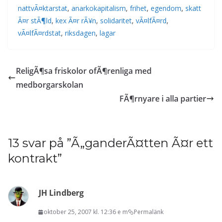
nattvÃ¤ktarstat
,
anarkokapitalism
,
frihet
,
egendom
,
skatt
Ã¤r stÃ¶ld
,
kex Ã¤r rÃ¥n
,
solidaritet
,
vÃ¤lfÃ¤rd
,
vÃ¤lfÃ¤rdstat
,
riksdagen
,
lagar
ReligÃ¶sa friskolor ofÃ¶renliga med
medborgarskolan
FÃ¶rnyare i alla partier
13 svar på ”
Ã„ganderÃ¤tten Ã¤r ett
kontrakt
”
JH Lindberg
oktober 25, 2007 kl. 12:36 e m
Permalänk