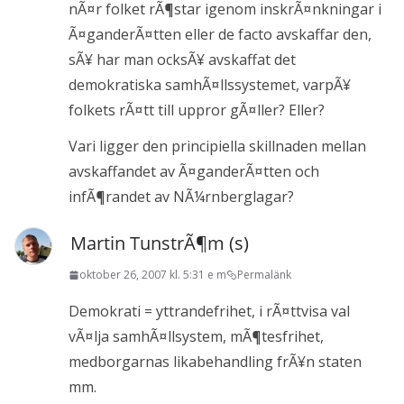
nÃ¤r folket rÃ¶star igenom inskrÃ¤nkningar i
Ã¤ganderÃ¤tten eller de facto avskaffar den,
sÃ¥ har man ocksÃ¥ avskaffat det
demokratiska samhÃ¤llssystemet, varpÃ¥
folkets rÃ¤tt till uppror gÃ¤ller? Eller?
Vari ligger den principiella skillnaden mellan
avskaffandet av Ã¤ganderÃ¤tten och
infÃ¶randet av NÃ¼rnberglagar?
Martin TunstrÃ¶m (s)
oktober 26, 2007 kl. 5:31 e m
Permalänk
Demokrati = yttrandefrihet, i rÃ¤ttvisa val
vÃ¤lja samhÃ¤llsystem, mÃ¶tesfrihet,
medborgarnas likabehandling frÃ¥n staten
mm.