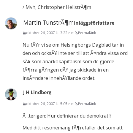
/ Mvh, Christopher HellstrÃ¶m
Martin TunstrÃ¶m
Inläggsförfattare
oktober 26, 2007 kl. 3:22 e m
Permalänk
Nu fÃ¥r vi se om Helsingborgs Dagblad tar in
den och ocksÃ¥ inte ser till att Ã¤ndra vissa ord
sÃ¥ som anarkokapitalism som de gjorde
fÃ¶rra gÃ¥ngen dÃ¥ jag skickade in en
insÃ¤ndare innehÃ¥llande ordet.
J H Lindberg
oktober 26, 2007 kl. 5:05 e m
Permalänk
Ã…terigen: Hur definierar du demokrati?
Med ditt resonemang fÃ¶refaller det som att