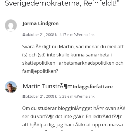
Sverigedemokraterna, Reinfeldt!
”
Jorma Lindgren
oktober 21, 2008 kl. 4:17 e m
Permalänk
Svara Ã¤rligt nu Martin, vad menar du med att
(s) och (sd) inte skulle kunna samarbeta i
skattepolitiken , arbetsmarknadspolitiken och
familjepolitiken?
Martin TunstrÃ¶m
Inläggsförfattare
oktober 21, 2008 kl. 5:28 e m
Permalänk
Om du studerar blogginlÃ¤gget hÃ¤r ovan sÃ¥
ser du varfÃ¶r det inte gÃ¥r. En ledtrÃ¥d fÃ¶r
att hjÃ¤lpa dig, jag har rÃ¤knat upp en massa