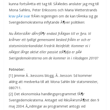
kunna fortsÃ¤tta ett tag till. SÃ¥ledes ansluter jag mig till
Mona Sahlins, Peter Erikssons och Maria Wetterstrands
krav pÃ¥ svar
frÃ¥n regeringen om de kan tÃ¤nka sig ge
Sverigedemokraterna inflytande Ã¶ver politiken:
Nu Ã¥terstÃ¥r dÃ¤rfÃ¶r endast frÃ¥gan till er fyra. Vi
krÃ¤ver ett tydligt gemensamt besked frÃ¥n er och er
statsministerkandidat Fredrik Reinfeldt: Kommer ni i
nÃ¥got lÃ¤ge aktivt eller passivt stÃ¶dja er pÃ¥
Sverigedemokraterna om de kommer in i riksdagen 2010?
Fotnoter:
[1] Jimmie Ã…kessons blogg, Ã…kesson: Sd kommer
aldrig att medverka till att Mona Sahlin blir statsminister,
080711.
[2] Det ekonomiska handlingsprogrammet fÃ¶r
Sverigedemokraterna. Antaget vid RiksÃ¥rsmÃ¶tet den 9
maj 2004. Ã„ndringar av programmet antogs vid