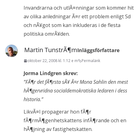
Invandrarna och utlÃ¤nningar som kommer hit
av olika anledningar Ã¤r ett problem enligt Sd
och nÃ¥got som kan inkluderas i de flesta
politiska omrÃ¥den.
Martin TunstrÃ¶m
Inläggsförfattare
oktober 22, 2008 kl. 1:12 e m
Permalänk
Jorma Lindgren skrev:
”FÃ¶r det fÃ¶rsta sÃ¥ Ã¤r Mona Sahlin den mest
hÃ¶gervridna socialdemokratiska ledaren i dess
historia.”
LikvÃ¤l propagerar hon fÃ¶r
fÃ¶rmÃ¶genhetskattens infÃ¶rande och en
hÃ¶jning av fastighetskatten.