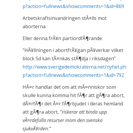
p?action=fullnews&showcomments=1&id=869
Arbetskraftsinvandringen stÃ¤lls mot
aborterna.
Eller denna frÃ¥n partiordfÃ¶rande:
”HÃ¥llningen i abortfrÃ¥gan pÃ¥verkar vilket
block Sd kan tÃ¤nkas stÃ¶dja i riksdagen”
http://www.sverigedemokraterna.net/nyhet.ph
p?action=fullnews&showcomments=1&id=792
HÃ¤r handlar det om att mÃ¤nniskor som
skulle kunna komma hit fÃ¶r att gÃ¶ra abort,
dÃ¤rfÃ¶r det Ã¤r fÃ¶rbjudet i deras hemland
att gÃ¶ra abort,
”riskerar att binda upp
vÃ¤rdefulla resurser inom den svenska
sjukvÃ¥rden.”