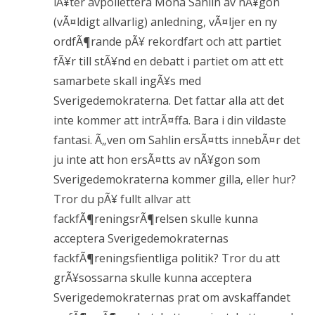
lÃ¥ter avpollettera Mona Sahlin av nÃ¥gon
(vÃ¤ldigt allvarlig) anledning, vÃ¤ljer en ny
ordfÃ¶rande pÃ¥ rekordfart och att partiet
fÃ¥r till stÃ¥nd en debatt i partiet om att ett
samarbete skall ingÃ¥s med
Sverigedemokraterna. Det fattar alla att det
inte kommer att intrÃ¤ffa. Bara i din vildaste
fantasi. Ã„ven om Sahlin ersÃ¤tts innebÃ¤r det
ju inte att hon ersÃ¤tts av nÃ¥gon som
Sverigedemokraterna kommer gilla, eller hur?
Tror du pÃ¥ fullt allvar att
fackfÃ¶reningsrÃ¶relsen skulle kunna
acceptera Sverigedemokraternas
fackfÃ¶reningsfientliga politik? Tror du att
grÃ¥sossarna skulle kunna acceptera
Sverigedemokraternas prat om avskaffandet