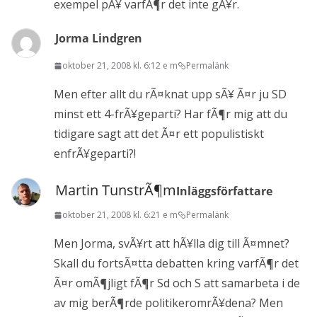
exempel pÃ¥ varfÃ¶r det inte gÃ¥r.
Jorma Lindgren
oktober 21, 2008 kl. 6:12 e m
Permalänk
Men efter allt du rÃ¤knat upp sÃ¥ Ã¤r ju SD
minst ett 4-frÃ¥geparti? Har fÃ¶r mig att du
tidigare sagt att det Ã¤r ett populistiskt
enfrÃ¥geparti?!
Martin TunstrÃ¶m
Inläggsförfattare
oktober 21, 2008 kl. 6:21 e m
Permalänk
Men Jorma, svÃ¥rt att hÃ¥lla dig till Ã¤mnet?
Skall du fortsÃ¤tta debatten kring varfÃ¶r det
Ã¤r omÃ¶jligt fÃ¶r Sd och S att samarbeta i de
av mig berÃ¶rde politikeromrÃ¥dena? Men