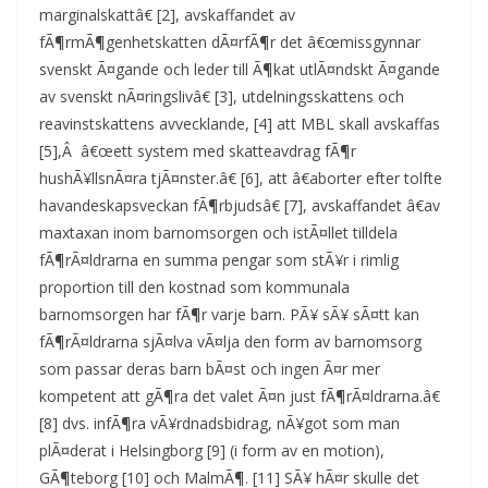
marginalskattâ€ [2], avskaffandet av
fÃ¶rmÃ¶genhetskatten dÃ¤rfÃ¶r det â€œmissgynnar
svenskt Ã¤gande och leder till Ã¶kat utlÃ¤ndskt Ã¤gande
av svenskt nÃ¤ringslivâ€ [3], utdelningsskattens och
reavinstskattens avvecklande, [4] att MBL skall avskaffas
[5],Â â€œett system med skatteavdrag fÃ¶r
hushÃ¥llsnÃ¤ra tjÃ¤nster.â€ [6], att â€aborter efter tolfte
havandeskapsveckan fÃ¶rbjudsâ€ [7], avskaffandet â€av
maxtaxan inom barnomsorgen och istÃ¤llet tilldela
fÃ¶rÃ¤ldrarna en summa pengar som stÃ¥r i rimlig
proportion till den kostnad som kommunala
barnomsorgen har fÃ¶r varje barn. PÃ¥ sÃ¥ sÃ¤tt kan
fÃ¶rÃ¤ldrarna sjÃ¤lva vÃ¤lja den form av barnomsorg
som passar deras barn bÃ¤st och ingen Ã¤r mer
kompetent att gÃ¶ra det valet Ã¤n just fÃ¶rÃ¤ldrarna.â€
[8] dvs. infÃ¶ra vÃ¥rdnadsbidrag, nÃ¥got som man
plÃ¤derat i Helsingborg [9] (i form av en motion),
GÃ¶teborg [10] och MalmÃ¶. [11] SÃ¥ hÃ¤r skulle det