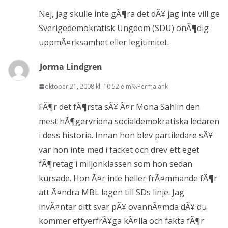
Nej, jag skulle inte gÃ¶ra det dÃ¥ jag inte vill ge
Sverigedemokratisk Ungdom (SDU) onÃ¶dig
uppmÃ¤rksamhet eller legitimitet.
Jorma Lindgren
oktober 21, 2008 kl. 10:52 e m
Permalänk
FÃ¶r det fÃ¶rsta sÃ¥ Ã¤r Mona Sahlin den
mest hÃ¶gervridna socialdemokratiska ledaren
i dess historia. Innan hon blev partiledare sÃ¥
var hon inte med i facket och drev ett eget
fÃ¶retag i miljonklassen som hon sedan
kursade. Hon Ã¤r inte heller frÃ¤mmande fÃ¶r
att Ã¤ndra MBL lagen till SDs linje. Jag
invÃ¤ntar ditt svar pÃ¥ ovannÃ¤mda dÃ¥ du
kommer eftyerfrÃ¥ga kÃ¤lla och fakta fÃ¶r