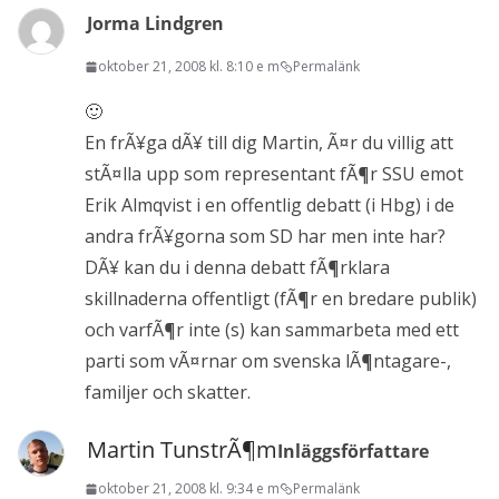
Jorma Lindgren
oktober 21, 2008 kl. 8:10 e m
Permalänk
🙂
En frÃ¥ga dÃ¥ till dig Martin, Ã¤r du villig att
stÃ¤lla upp som representant fÃ¶r SSU emot
Erik Almqvist i en offentlig debatt (i Hbg) i de
andra frÃ¥gorna som SD har men inte har?
DÃ¥ kan du i denna debatt fÃ¶rklara
skillnaderna offentligt (fÃ¶r en bredare publik)
och varfÃ¶r inte (s) kan sammarbeta med ett
parti som vÃ¤rnar om svenska lÃ¶ntagare-,
familjer och skatter.
Martin TunstrÃ¶m
Inläggsförfattare
oktober 21, 2008 kl. 9:34 e m
Permalänk