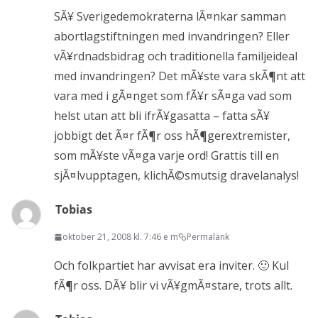
SÃ¥ Sverigedemokraterna lÃ¤nkar samman
abortlagstiftningen med invandringen? Eller
vÃ¥rdnadsbidrag och traditionella familjeideal
med invandringen? Det mÃ¥ste vara skÃ¶nt att
vara med i gÃ¤nget som fÃ¥r sÃ¤ga vad som
helst utan att bli ifrÃ¥gasatta – fatta sÃ¥
jobbigt det Ã¤r fÃ¶r oss hÃ¶gerextremister,
som mÃ¥ste vÃ¤ga varje ord! Grattis till en
sjÃ¤lvupptagen, klichÃ©smutsig dravelanalys!
Tobias
oktober 21, 2008 kl. 7:46 e m
Permalänk
Och folkpartiet har avvisat era inviter. 🙂 Kul
fÃ¶r oss. DÃ¥ blir vi vÃ¥gmÃ¤stare, trots allt.