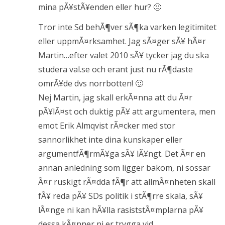
mina pÃ¥stÃ¥enden eller hur? 🙂
Tror inte Sd behÃ¶ver sÃ¶ka varken legitimitet
eller uppmÃ¤rksamhet. Jag sÃ¤ger sÃ¥ hÃ¤r
Martin…efter valet 2010 sÃ¥ tycker jag du ska
studera val.se och erant just nu rÃ¶daste
omrÃ¥de dvs norrbotten! 🙂
Nej Martin, jag skall erkÃ¤nna att du Ã¤r
pÃ¥lÃ¤st och duktig pÃ¥ att argumentera, men
emot Erik Almqvist rÃ¤cker med stor
sannorlikhet inte dina kunskaper eller
argumentfÃ¶rmÃ¥ga sÃ¥ lÃ¥ngt. Det Ã¤r en
annan anledning som ligger bakom, ni sossar
Ã¤r ruskigt rÃ¤dda fÃ¶r att allmÃ¤nheten skall
fÃ¥ reda pÃ¥ SDs politik i stÃ¶rre skala, sÃ¥
lÃ¤nge ni kan hÃ¥lla rasiststÃ¤mplarna pÃ¥
dessa kÃ¤nner ni er trygga vid