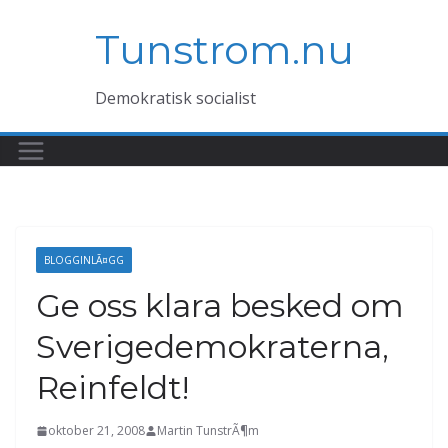
Hoppa
Tunstrom.nu
till
innehåll
Demokratisk socialist
BLOGGINLÃ¤GG
Ge oss klara besked om
Sverigedemokraterna,
Reinfeldt!
oktober 21, 2008
Martin TunstrÃ¶m