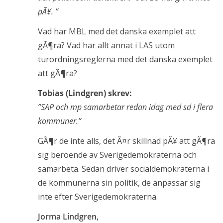
pÃ¥. ”
Vad har MBL med det danska exemplet att
gÃ¶ra? Vad har allt annat i LAS utom
turordningsreglerna med det danska exemplet
att gÃ¶ra?
Tobias (Lindgren) skrev:
”SAP och mp samarbetar redan idag med sd i flera
kommuner.”
GÃ¶r de inte alls, det Ã¤r skillnad pÃ¥ att gÃ¶ra
sig beroende av Sverigedemokraterna och
samarbeta. Sedan driver socialdemokraterna i
de kommunerna sin politik, de anpassar sig
inte efter Sverigedemokraterna.
Jorma Lindgren,