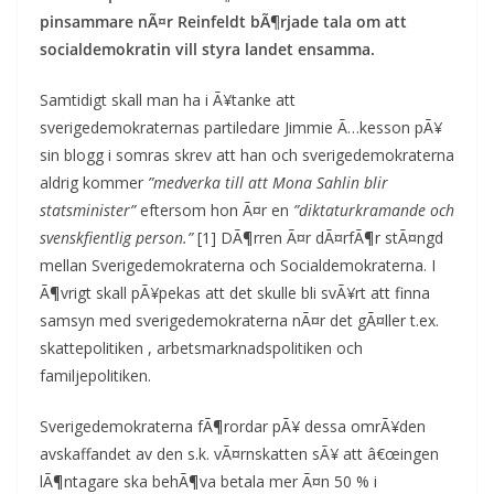
pinsammare nÃ¤r Reinfeldt bÃ¶rjade tala om att
socialdemokratin vill styra landet ensamma.
Samtidigt skall man ha i Ã¥tanke att
sverigedemokraternas partiledare Jimmie Ã…kesson pÃ¥
sin blogg i somras skrev att han och sverigedemokraterna
aldrig kommer
”medverka till att Mona Sahlin blir
statsminister”
eftersom hon Ã¤r en
”diktaturkramande och
svenskfientlig person.”
[1] DÃ¶rren Ã¤r dÃ¤rfÃ¶r stÃ¤ngd
mellan Sverigedemokraterna och Socialdemokraterna. I
Ã¶vrigt skall pÃ¥pekas att det skulle bli svÃ¥rt att finna
samsyn med sverigedemokraterna nÃ¤r det gÃ¤ller t.ex.
skattepolitiken , arbetsmarknadspolitiken och
familjepolitiken.
Sverigedemokraterna fÃ¶rordar pÃ¥ dessa omrÃ¥den
avskaffandet av den s.k. vÃ¤rnskatten sÃ¥ att â€œingen
lÃ¶ntagare ska behÃ¶va betala mer Ã¤n 50 % i