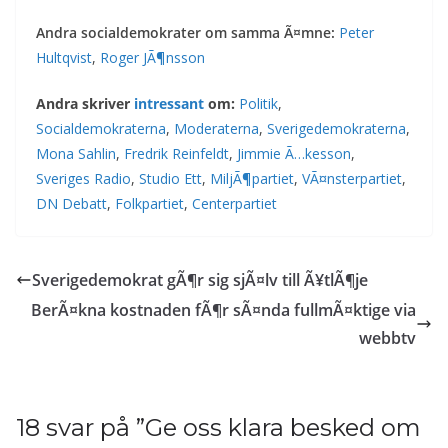
Andra socialdemokrater om samma Ã¤mne:
Peter
Hultqvist
,
Roger JÃ¶nsson
Andra skriver
intressant
om:
Politik
,
Socialdemokraterna
,
Moderaterna
,
Sverigedemokraterna
,
Mona Sahlin
,
Fredrik Reinfeldt
,
Jimmie Ã…kesson
,
Sveriges Radio
,
Studio Ett
,
MiljÃ¶partiet
,
VÃ¤nsterpartiet
,
DN Debatt
,
Folkpartiet
,
Centerpartiet
Sverigedemokrat gÃ¶r sig sjÃ¤lv till Ã¥tlÃ¶je
BerÃ¤kna kostnaden fÃ¶r sÃ¤nda fullmÃ¤ktige via
webbtv
18 svar på ”
Ge oss klara besked om