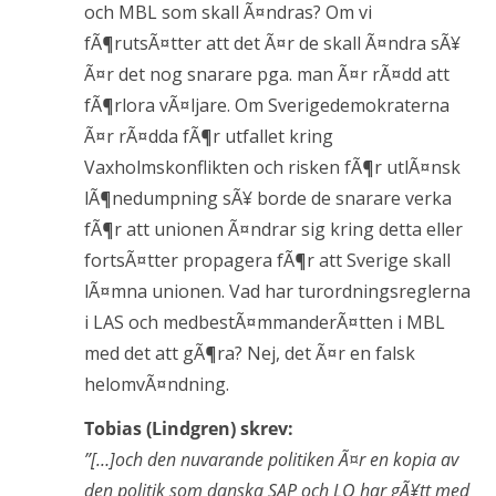
och MBL som skall Ã¤ndras? Om vi
fÃ¶rutsÃ¤tter att det Ã¤r de skall Ã¤ndra sÃ¥
Ã¤r det nog snarare pga. man Ã¤r rÃ¤dd att
fÃ¶rlora vÃ¤ljare. Om Sverigedemokraterna
Ã¤r rÃ¤dda fÃ¶r utfallet kring
Vaxholmskonflikten och risken fÃ¶r utlÃ¤nsk
lÃ¶nedumpning sÃ¥ borde de snarare verka
fÃ¶r att unionen Ã¤ndrar sig kring detta eller
fortsÃ¤tter propagera fÃ¶r att Sverige skall
lÃ¤mna unionen. Vad har turordningsreglerna
i LAS och medbestÃ¤mmanderÃ¤tten i MBL
med det att gÃ¶ra? Nej, det Ã¤r en falsk
helomvÃ¤ndning.
Tobias (Lindgren) skrev:
”[…]och den nuvarande politiken Ã¤r en kopia av
den politik som danska SAP och LO har gÃ¥tt med