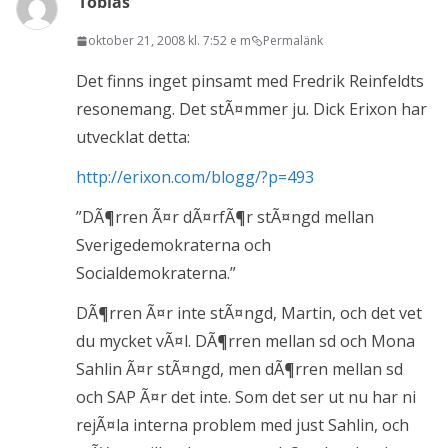
Tobias
oktober 21, 2008 kl. 7:52 e m
Permalänk
Det finns inget pinsamt med Fredrik Reinfeldts
resonemang. Det stÃ¤mmer ju. Dick Erixon har
utvecklat detta:
http://erixon.com/blogg/?p=493
”DÃ¶rren Ã¤r dÃ¤rfÃ¶r stÃ¤ngd mellan
Sverigedemokraterna och
Socialdemokraterna.”
DÃ¶rren Ã¤r inte stÃ¤ngd, Martin, och det vet
du mycket vÃ¤l. DÃ¶rren mellan sd och Mona
Sahlin Ã¤r stÃ¤ngd, men dÃ¶rren mellan sd
och SAP Ã¤r det inte. Som det ser ut nu har ni
rejÃ¤la interna problem med just Sahlin, och