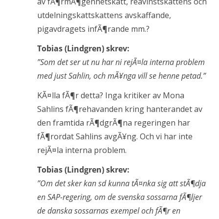
av fÃ¶rmÃ¶genhetskatt, reavinstskattens och
utdelningskattskattens avskaffande,
pigavdragets infÃ¶rande mm.?
Tobias (Lindgren) skrev:
”Som det ser ut nu har ni rejÃ¤la interna problem
med just Sahlin, och mÃ¥nga vill se henne petad.”
KÃ¤lla fÃ¶r detta? Inga kritiker av Mona
Sahlins fÃ¶rehavanden kring hanterandet av
den framtida rÃ¶dgrÃ¶na regeringen har
fÃ¶rordat Sahlins avgÃ¥ng. Och vi har inte
rejÃ¤la interna problem.
Tobias (Lindgren) skrev:
”Om det sker kan sd kunna tÃ¤nka sig att stÃ¶dja
en SAP-regering, om de svenska sossarna fÃ¶ljer
de danska sossarnas exempel och fÃ¶r en