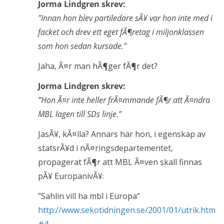
Jorma Lindgren skrev:
”Innan hon blev partiledare sÃ¥ var hon inte med i
facket och drev ett eget fÃ¶retag i miljonklassen
som hon sedan kursade.”
Jaha, Ã¤r man hÃ¶ger fÃ¶r det?
Jorma Lindgren skrev:
”Hon Ã¤r inte heller frÃ¤mmande fÃ¶r att Ã¤ndra
MBL lagen till SDs linje.”
JasÃ¥, kÃ¤lla? Annars har hon, i egenskap av
statsrÃ¥d i nÃ¤ringsdepartementet,
propagerat fÃ¶r att MBL Ã¤ven skall finnas
pÃ¥ EuropanivÃ¥:
”Sahlin vill ha mbl i Europa”
http://www.sekotidningen.se/2001/01/utrik.htm