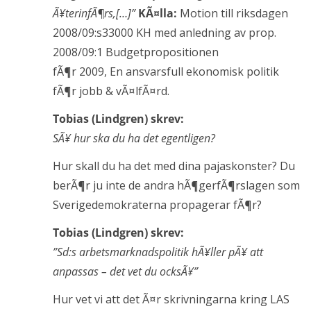
Ã¥terinfÃ¶rs,[…]”
KÃ¤lla:
Motion till riksdagen
2008/09:s33000 KH med anledning av prop.
2008/09:1 Budgetpropositionen
fÃ¶r 2009, En ansvarsfull ekonomisk politik
fÃ¶r jobb & vÃ¤lfÃ¤rd.
Tobias (Lindgren) skrev:
SÃ¥ hur ska du ha det egentligen?
Hur skall du ha det med dina pajaskonster? Du
berÃ¶r ju inte de andra hÃ¶gerfÃ¶rslagen som
Sverigedemokraterna propagerar fÃ¶r?
Tobias (Lindgren) skrev:
”Sd:s arbetsmarknadspolitik hÃ¥ller pÃ¥ att
anpassas – det vet du ocksÃ¥”
Hur vet vi att det Ã¤r skrivningarna kring LAS