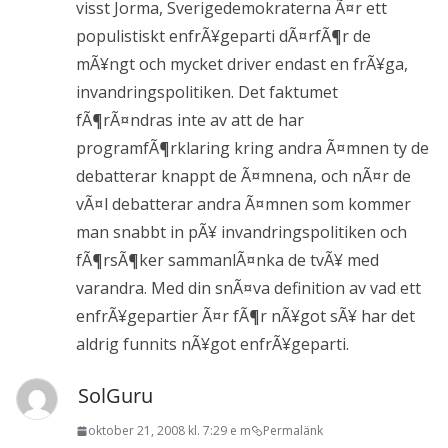
visst Jorma, Sverigedemokraterna Ã¤r ett
populistiskt enfrÃ¥geparti dÃ¤rfÃ¶r de
mÃ¥ngt och mycket driver endast en frÃ¥ga,
invandringspolitiken. Det faktumet
fÃ¶rÃ¤ndras inte av att de har
programfÃ¶rklaring kring andra Ã¤mnen ty de
debatterar knappt de Ã¤mnena, och nÃ¤r de
vÃ¤l debatterar andra Ã¤mnen som kommer
man snabbt in pÃ¥ invandringspolitiken och
fÃ¶rsÃ¶ker sammanlÃ¤nka de tvÃ¥ med
varandra. Med din snÃ¤va definition av vad ett
enfrÃ¥gepartier Ã¤r fÃ¶r nÃ¥got sÃ¥ har det
aldrig funnits nÃ¥got enfrÃ¥geparti.
SolGuru
oktober 21, 2008 kl. 7:29 e m
Permalänk