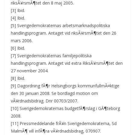
riksÃ¥rsmÃ¶tet den 8 maj 2005.
[3] Ibid.
[4] Ibid.
[5] Sverigedemokraternas arbetsmarknadspolitiska
handlingsprogram. Antaget vid riksÃ¥rsmÃ¶tet den 26
mars 2006.
[6] Ibid.
[7] Sverigedemokraternas familjepolitiska
handlingsprogram. Antaget vid extra RiksÃ¥rsmÃ¶tet den
27 november 2004.
[8] Ibid.
[9] Dagordning fÃ¶r Helsingborgs kommunfullmÃ¤ktige
den 30 januari 2008. Se bordlagd motion om
vÃ¥rdnadsbidrag. Dnr 00703/2007.
[10] Sverigedemokraternas budgetfÃ¶rslag i GÃ¶teborg
2008.
[11] Pressmeddelande frÃ¥n Sverigedemokraterna, Sd
MalmÃ¶ vill infÃ¶ra vÃ¥rdnadsbidrag, 070907.