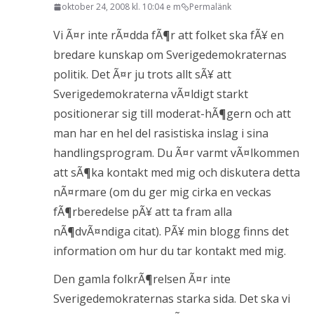
oktober 24, 2008 kl. 10:04 e m
Permalänk
Vi Ã¤r inte rÃ¤dda fÃ¶r att folket ska fÃ¥ en
bredare kunskap om Sverigedemokraternas
politik. Det Ã¤r ju trots allt sÃ¥ att
Sverigedemokraterna vÃ¤ldigt starkt
positionerar sig till moderat-hÃ¶gern och att
man har en hel del rasistiska inslag i sina
handlingsprogram. Du Ã¤r varmt vÃ¤lkommen
att sÃ¶ka kontakt med mig och diskutera detta
nÃ¤rmare (om du ger mig cirka en veckas
fÃ¶rberedelse pÃ¥ att ta fram alla
nÃ¶dvÃ¤ndiga citat). PÃ¥ min blogg finns det
information om hur du tar kontakt med mig.
Den gamla folkrÃ¶relsen Ã¤r inte
Sverigedemokraternas starka sida. Det ska vi