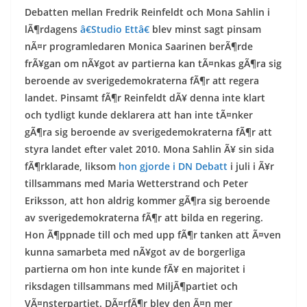
Debatten mellan Fredrik Reinfeldt och Mona Sahlin i
lÃ¶rdagens
â€Studio Ettâ€
blev minst sagt pinsam
nÃ¤r programledaren Monica Saarinen berÃ¶rde
frÃ¥gan om nÃ¥got av partierna kan tÃ¤nkas gÃ¶ra sig
beroende av sverigedemokraterna fÃ¶r att regera
landet. Pinsamt fÃ¶r Reinfeldt dÃ¥ denna inte klart
och tydligt kunde deklarera att han inte tÃ¤nker
gÃ¶ra sig beroende av sverigedemokraterna fÃ¶r att
styra landet efter valet 2010. Mona Sahlin Ã¥ sin sida
fÃ¶rklarade, liksom
hon gjorde i DN Debatt
i juli i Ã¥r
tillsammans med Maria Wetterstrand och Peter
Eriksson, att hon aldrig kommer gÃ¶ra sig beroende
av sverigedemokraterna fÃ¶r att bilda en regering.
Hon Ã¶ppnade till och med upp fÃ¶r tanken att Ã¤ven
kunna samarbeta med nÃ¥got av de borgerliga
partierna om hon inte kunde fÃ¥ en majoritet i
riksdagen tillsammans med MiljÃ¶partiet och
VÃ¤nsterpartiet. DÃ¤rfÃ¶r blev den Ã¤n mer