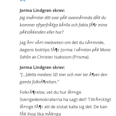
#4
Jorma Lindgren skrev:
Jag invÃ¤ntar ditt svar pÃ¥ ovannÃ¤mda dÃ¥ du
kommer eftyerfrÃ¥ga kÃ¤lla och fakta fÃ¶r mina
pÃ¥stÃ¥enden eller hur?
Jag Ã¤r vÃ¤l medveten om det du nÃ¤mnde,
dagens boktips fÃ¶r Jorma:
I vÃ¤ntan pÃ¥ Mona
Sahlin
av Christer Isaksson (Prisma).
Jorma Lindgren skrev:
”[…]detta medans SD mer och mer tar Ã¶ver den
gamla folkrÃ¶relsen.”
FolkrÃ¶relse, vet du hur lÃ¤nge
Sverigedemokraterna ha sagt det? TillrÃ¤ckligt
lÃ¤nge fÃ¶r att de slutat kalla sig det. De kan
fÃ¥ ihop lika mÃ¥nga