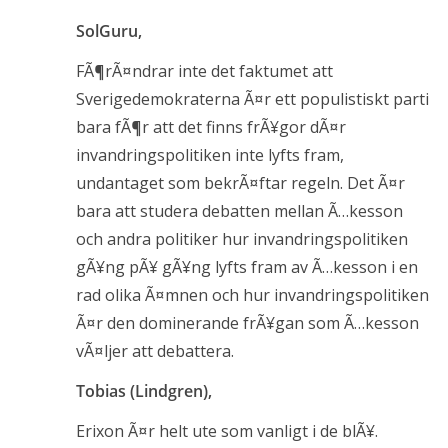
SolGuru,
FÃ¶rÃ¤ndrar inte det faktumet att
Sverigedemokraterna Ã¤r ett populistiskt parti
bara fÃ¶r att det finns frÃ¥gor dÃ¤r
invandringspolitiken inte lyfts fram,
undantaget som bekrÃ¤ftar regeln. Det Ã¤r
bara att studera debatten mellan Ã…kesson
och andra politiker hur invandringspolitiken
gÃ¥ng pÃ¥ gÃ¥ng lyfts fram av Ã…kesson i en
rad olika Ã¤mnen och hur invandringspolitiken
Ã¤r den dominerande frÃ¥gan som Ã…kesson
vÃ¤ljer att debattera.
Tobias (Lindgren),
Erixon Ã¤r helt ute som vanligt i de blÃ¥.