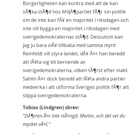
Borgerligheten kan kontra med att de kan
sÃ¶ka stÃ¶d hos MiljÃ¶partiet fÃ¶r sin politik
om de inte kan fÃ¥ en majoritet i riksdagen och
inte vill bygga en majoritet i riksdagen med
sverigedemokraternas stÃ¶d. Dessutom kan
jag ju bara slÃ¥ tillbaka med samma mynt:
Reinfeldt vill styra landet, dÃ¥ Ã¤r han beredd
att lÃ¥ta sig bli beroende av
sverigedemokraterna, vilken tÃ¶rst efter makt.
Sahlin Ã¤r dock beredd att lÃ¥ta andra partier
medverka i att utforma Sveriges politik fÃ¶r att
slippa sverigedemokraterna.
Tobias (Lindgren) skrev:
”DÃ¶rren Ã¤r inte stÃ¤ngd, Martin, och det vet du
mycket vÃ¤l.”