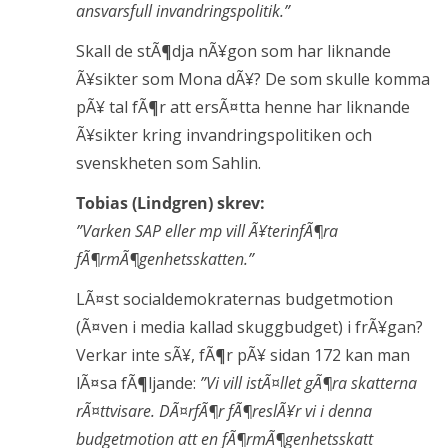
ansvarsfull invandringspolitik.”
Skall de stÃ¶dja nÃ¥gon som har liknande
Ã¥sikter som Mona dÃ¥? De som skulle komma
pÃ¥ tal fÃ¶r att ersÃ¤tta henne har liknande
Ã¥sikter kring invandringspolitiken och
svenskheten som Sahlin.
Tobias (Lindgren) skrev:
”Varken SAP eller mp vill Ã¥terinfÃ¶ra
fÃ¶rmÃ¶genhetsskatten.”
LÃ¤st socialdemokraternas budgetmotion
(Ã¤ven i media kallad skuggbudget) i frÃ¥gan?
Verkar inte sÃ¥, fÃ¶r pÃ¥ sidan 172 kan man
lÃ¤sa fÃ¶ljande:
”Vi vill istÃ¤llet gÃ¶ra skatterna
rÃ¤ttvisare. DÃ¤rfÃ¶r fÃ¶reslÃ¥r vi i denna
budgetmotion att en fÃ¶rmÃ¶genhetsskatt