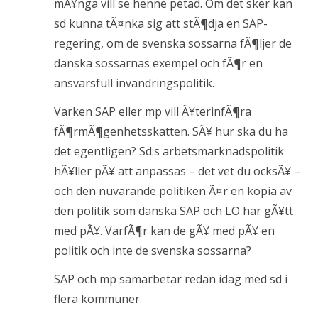
mÃ¥nga vill se henne petad. Om det sker kan
sd kunna tÃ¤nka sig att stÃ¶dja en SAP-
regering, om de svenska sossarna fÃ¶ljer de
danska sossarnas exempel och fÃ¶r en
ansvarsfull invandringspolitik.
Varken SAP eller mp vill Ã¥terinfÃ¶ra
fÃ¶rmÃ¶genhetsskatten. SÃ¥ hur ska du ha
det egentligen? Sd:s arbetsmarknadspolitik
hÃ¥ller pÃ¥ att anpassas – det vet du ocksÃ¥ –
och den nuvarande politiken Ã¤r en kopia av
den politik som danska SAP och LO har gÃ¥tt
med pÃ¥. VarfÃ¶r kan de gÃ¥ med pÃ¥ en
politik och inte de svenska sossarna?
SAP och mp samarbetar redan idag med sd i
flera kommuner.