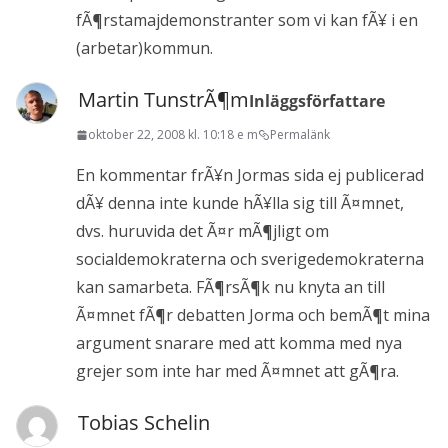
fÃ¶rstamajdemonstranter som vi kan fÃ¥ i en
(arbetar)kommun.
Martin TunstrÃ¶m
Inläggsförfattare
oktober 22, 2008 kl. 10:18 e m
Permalänk
En kommentar frÃ¥n Jormas sida ej publicerad
dÃ¥ denna inte kunde hÃ¥lla sig till Ã¤mnet,
dvs. huruvida det Ã¤r mÃ¶jligt om
socialdemokraterna och sverigedemokraterna
kan samarbeta. FÃ¶rsÃ¶k nu knyta an till
Ã¤mnet fÃ¶r debatten Jorma och bemÃ¶t mina
argument snarare med att komma med nya
grejer som inte har med Ã¤mnet att gÃ¶ra.
Tobias Schelin