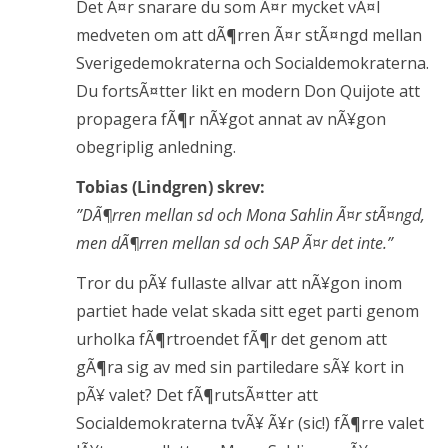
Det Ã¤r snarare du som Ã¤r mycket vÃ¤l
medveten om att dÃ¶rren Ã¤r stÃ¤ngd mellan
Sverigedemokraterna och Socialdemokraterna.
Du fortsÃ¤tter likt en modern Don Quijote att
propagera fÃ¶r nÃ¥got annat av nÃ¥gon
obegriplig anledning.
Tobias (Lindgren) skrev:
”DÃ¶rren mellan sd och Mona Sahlin Ã¤r stÃ¤ngd,
men dÃ¶rren mellan sd och SAP Ã¤r det inte.”
Tror du pÃ¥ fullaste allvar att nÃ¥gon inom
partiet hade velat skada sitt eget parti genom
urholka fÃ¶rtroendet fÃ¶r det genom att
gÃ¶ra sig av med sin partiledare sÃ¥ kort in
pÃ¥ valet? Det fÃ¶rutsÃ¤tter att
Socialdemokraterna tvÃ¥ Ã¥r (sic!) fÃ¶rre valet