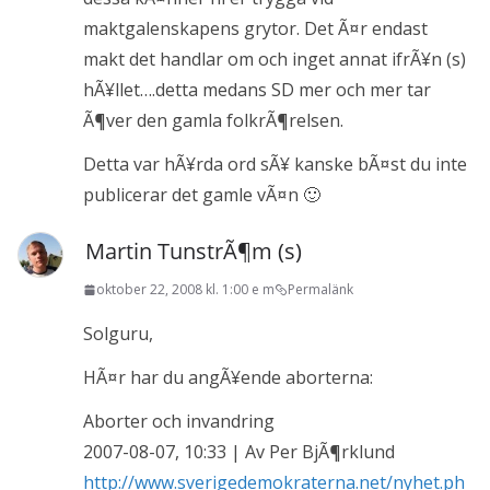
maktgalenskapens grytor. Det Ã¤r endast
makt det handlar om och inget annat ifrÃ¥n (s)
hÃ¥llet….detta medans SD mer och mer tar
Ã¶ver den gamla folkrÃ¶relsen.
Detta var hÃ¥rda ord sÃ¥ kanske bÃ¤st du inte
publicerar det gamle vÃ¤n 🙂
Martin TunstrÃ¶m (s)
oktober 22, 2008 kl. 1:00 e m
Permalänk
Solguru,
HÃ¤r har du angÃ¥ende aborterna:
Aborter och invandring
2007-08-07, 10:33 | Av Per BjÃ¶rklund
http://www.sverigedemokraterna.net/nyhet.ph