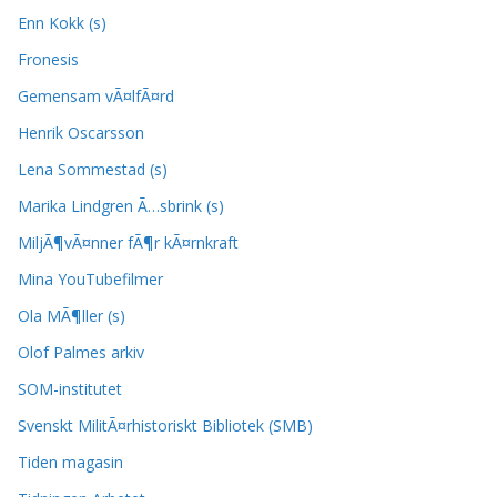
Enn Kokk (s)
Fronesis
Gemensam vÃ¤lfÃ¤rd
Henrik Oscarsson
Lena Sommestad (s)
Marika Lindgren Ã…sbrink (s)
MiljÃ¶vÃ¤nner fÃ¶r kÃ¤rnkraft
Mina YouTubefilmer
Ola MÃ¶ller (s)
Olof Palmes arkiv
SOM-institutet
Svenskt MilitÃ¤rhistoriskt Bibliotek (SMB)
Tiden magasin