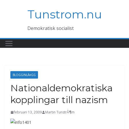
Hoppa
Tunstrom.nu
till
innehåll
Demokratisk socialist
BLOGGINLÃ¤GG
Nationaldemokratiska
kopplingar till nazism
februari 13, 2009
Martin TunstrÃ¶m