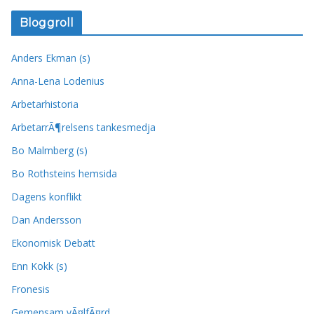
Bloggroll
Anders Ekman (s)
Anna-Lena Lodenius
Arbetarhistoria
ArbetarrÃ¶relsens tankesmedja
Bo Malmberg (s)
Bo Rothsteins hemsida
Dagens konflikt
Dan Andersson
Ekonomisk Debatt
Enn Kokk (s)
Fronesis
Gemensam vÃ¤lfÃ¤rd