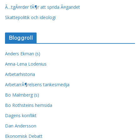
Ã…tgÃ¤rder fÃ¶r att sprida Ã¤gandet
Skattepolitik och ideologi
Bloggroll
Anders Ekman (s)
Anna-Lena Lodenius
Arbetarhistoria
ArbetarrÃ¶relsens tankesmedja
Bo Malmberg (s)
Bo Rothsteins hemsida
Dagens konflikt
Dan Andersson
Ekonomisk Debatt