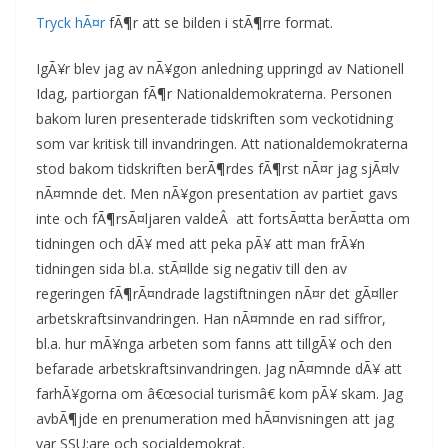
Tryck hÃ¤r
fÃ¶r att se bilden i stÃ¶rre format.
IgÃ¥r blev jag av nÃ¥gon anledning uppringd av Nationell
Idag, partiorgan fÃ¶r Nationaldemokraterna. Personen
bakom luren presenterade tidskriften som veckotidning
som var kritisk till invandringen. Att nationaldemokraterna
stod bakom tidskriften berÃ¶rdes fÃ¶rst nÃ¤r jag sjÃ¤lv
nÃ¤mnde det. Men nÃ¥gon presentation av partiet gavs
inte och fÃ¶rsÃ¤ljaren valdeÂ att fortsÃ¤tta berÃ¤tta om
tidningen och dÃ¥ med att peka pÃ¥ att man frÃ¥n
tidningen sida bl.a. stÃ¤llde sig negativ till den av
regeringen fÃ¶rÃ¤ndrade lagstiftningen nÃ¤r det gÃ¤ller
arbetskraftsinvandringen. Han nÃ¤mnde en rad siffror,
bl.a. hur mÃ¥nga arbeten som fanns att tillgÃ¥ och den
befarade arbetskraftsinvandringen. Jag nÃ¤mnde dÃ¥ att
farhÃ¥gorna om â€œsocial turismâ€ kom pÃ¥ skam. Jag
avbÃ¶jde en prenumeration med hÃ¤nvisningen att jag
var SSU:are och socialdemokrat.