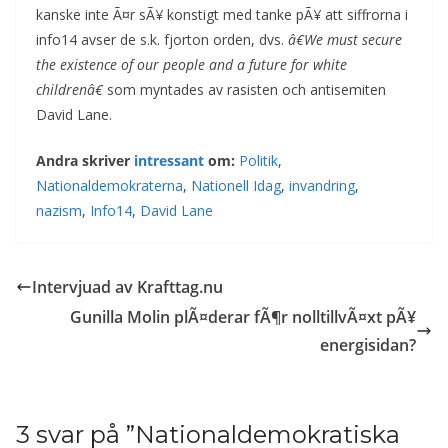
kanske inte Ã¤r sÃ¥ konstigt med tanke pÃ¥ att siffrorna i
info14 avser de s.k. fjorton orden, dvs.
â€We must secure
the existence of our people and a future for white
childrenâ€
som myntades av rasisten och antisemiten
David Lane.
Andra skriver
intressant
om:
Politik
,
Nationaldemokraterna
,
Nationell Idag
,
invandring
,
nazism
,
Info14
,
David Lane
Intervjuad av Krafttag.nu
Gunilla Molin plÃ¤derar fÃ¶r nolltillvÃ¤xt pÃ¥
energisidan?
3 svar på ”
Nationaldemokratiska