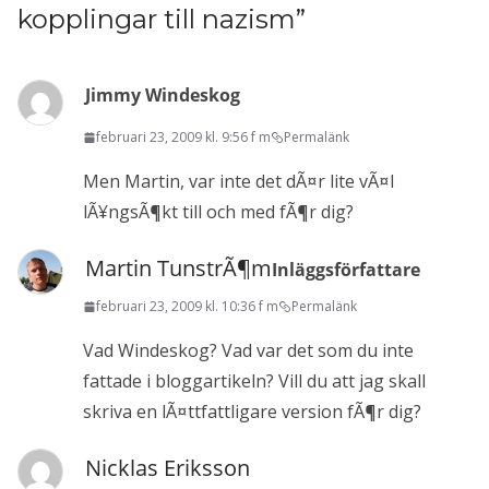
kopplingar till nazism
”
Jimmy Windeskog
februari 23, 2009 kl. 9:56 f m
Permalänk
Men Martin, var inte det dÃ¤r lite vÃ¤l
lÃ¥ngsÃ¶kt till och med fÃ¶r dig?
Martin TunstrÃ¶m
Inläggsförfattare
februari 23, 2009 kl. 10:36 f m
Permalänk
Vad Windeskog? Vad var det som du inte
fattade i bloggartikeln? Vill du att jag skall
skriva en lÃ¤ttfattligare version fÃ¶r dig?
Nicklas Eriksson