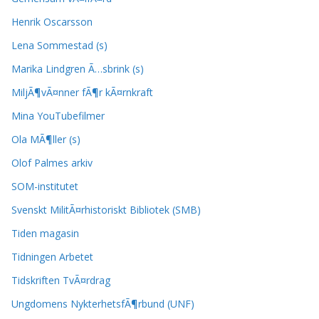
Henrik Oscarsson
Lena Sommestad (s)
Marika Lindgren Ã…sbrink (s)
MiljÃ¶vÃ¤nner fÃ¶r kÃ¤rnkraft
Mina YouTubefilmer
Ola MÃ¶ller (s)
Olof Palmes arkiv
SOM-institutet
Svenskt MilitÃ¤rhistoriskt Bibliotek (SMB)
Tiden magasin
Tidningen Arbetet
Tidskriften TvÃ¤rdrag
Ungdomens NykterhetsfÃ¶rbund (UNF)