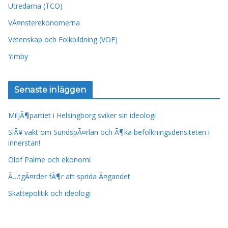
Utredarna (TCO)
VÃ¤nsterekonomerna
Vetenskap och Folkbildning (VOF)
Yimby
Senaste inläggen
MiljÃ¶partiet i Helsingborg sviker sin ideologi
SlÃ¥ vakt om SundspÃ¤rlan och Ã¶ka befolkningsdensiteten i
innerstan!
Olof Palme och ekonomi
Ã…tgÃ¤rder fÃ¶r att sprida Ã¤gandet
Skattepolitik och ideologi