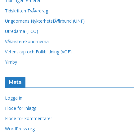
Tidningen Arbetet
Tidskriften TvÃ¤rdrag
Ungdomens NykterhetsfÃ¶rbund (UNF)
Utredarna (TCO)
VÃ¤nsterekonomerna
Vetenskap och Folkbildning (VOF)
Yimby
Meta
Logga in
Flöde för inlägg
Flöde för kommentarer
WordPress.org