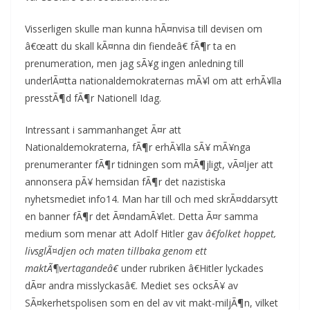
Visserligen skulle man kunna hÃ¤nvisa till devisen om
â€œatt du skall kÃ¤nna din fiendeâ€ fÃ¶r ta en
prenumeration, men jag sÃ¥g ingen anledning till
underlÃ¤tta nationaldemokraternas mÃ¥l om att erhÃ¥lla
presstÃ¶d fÃ¶r Nationell Idag.
Intressant i sammanhanget Ã¤r att
Nationaldemokraterna, fÃ¶r erhÃ¥lla sÃ¥ mÃ¥nga
prenumeranter fÃ¶r tidningen som mÃ¶jligt, vÃ¤ljer att
annonsera pÃ¥ hemsidan fÃ¶r det nazistiska
nyhetsmediet info14. Man har till och med skrÃ¤ddarsytt
en banner fÃ¶r det Ã¤ndamÃ¥let. Detta Ã¤r samma
medium som menar att Adolf Hitler gav
â€folket hoppet,
livsglÃ¤djen och maten tillbaka genom ett
maktÃ¶vertagandeâ€
under rubriken â€Hitler lyckades
dÃ¤r andra misslyckasâ€. Mediet ses ocksÃ¥ av
SÃ¤kerhetspolisen som en del av vit makt-miljÃ¶n, vilket