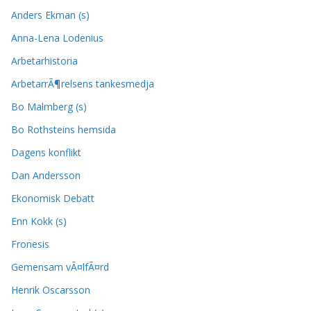
Anders Ekman (s)
Anna-Lena Lodenius
Arbetarhistoria
ArbetarrÃ¶relsens tankesmedja
Bo Malmberg (s)
Bo Rothsteins hemsida
Dagens konflikt
Dan Andersson
Ekonomisk Debatt
Enn Kokk (s)
Fronesis
Gemensam vÃ¤lfÃ¤rd
Henrik Oscarsson