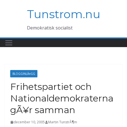
Hoppa
Tunstrom.nu
till
innehåll
Demokratisk socialist
BLOGGINLÃ¤GG
Frihetspartiet och
Nationaldemokraterna
gÃ¥r samman
december 10, 2005
Martin TunstrÃ¶m