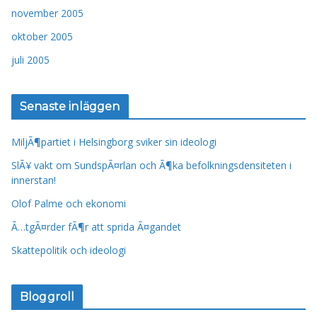
november 2005
oktober 2005
juli 2005
Senaste inläggen
MiljÃ¶partiet i Helsingborg sviker sin ideologi
SlÃ¥ vakt om SundspÃ¤rlan och Ã¶ka befolkningsdensiteten i
innerstan!
Olof Palme och ekonomi
Ã…tgÃ¤rder fÃ¶r att sprida Ã¤gandet
Skattepolitik och ideologi
Bloggroll