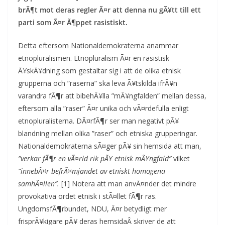
brÃ¶t mot deras regler Ã¤r att denna nu gÃ¥tt till ett
parti som Ã¤r Ã¶ppet rasistiskt.
Detta eftersom Nationaldemokraterna anammar
etnopluralismen. Etnopluralism Ã¤r en rasistisk
Ã¥skÃ¥dning som gestaltar sig i att de olika etnisk
grupperna och ”raserna” ska leva Ã¥tskilda ifrÃ¥n
varandra fÃ¶r att bibehÃ¥lla ”mÃ¥ngfalden” mellan dessa,
eftersom alla ”raser” Ã¤r unika och vÃ¤rdefulla enligt
etnopluralisterna. DÃ¤rfÃ¶r ser man negativt pÃ¥
blandning mellan olika ”raser” och etniska grupperingar.
Nationaldemokraterna sÃ¤ger pÃ¥ sin hemsida att man,
”verkar fÃ¶r en vÃ¤rld rik pÃ¥ etnisk mÃ¥ngfald”
vilket
”innebÃ¤r befrÃ¤mjandet av etniskt homogena
samhÃ¤llen”.
[1] Notera att man anvÃ¤nder det mindre
provokativa ordet etnisk i stÃ¤llet fÃ¶r ras.
UngdomsfÃ¶rbundet, NDU, Ã¤r betydligt mer
frisprÃ¥kigare pÃ¥ deras hemsidaÂ skriver de att