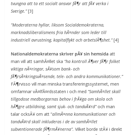
tvungna att ta ett socialt ansvar fÃ¶r att fÃ¥ verka i
Sverige.”
[3]
”Moderaterna hyllar, liksom Socialdemokraterna,
marknadsliberalismens fria hÃ¤nder som leder till
industriell avrustning, kapitalflykt och arbetslÃ¶shet.”
[4]
Nationaldemokraterna skriver pÃ¥ sin hemsida
att
man vill att samhÃ¤llet ska
”ha kontroll Ã¶ver fÃ¶r folket
viktiga nÃ¤ringar, sÃ¥som bank- och
fÃ¶rsÃ¤kringsvÃ¤sende, tele- och andra kommunikationer.”
FÃ¶rvisso vill man minska transfereringssystemet, men
omfamnar vÃ¤lfÃ¤rdsstaten i och med
”SamhÃ¤llet skall
tillgodose medborgarnas behov i frÃ¥ga om skola och
hÃ¶gre utbildning, samt sjuk- och tandvÃ¥rd”
och man
talar ocksÃ¥ om att ”
allmÃ¤nna kommunikationer och
tandvÃ¥rd skall inkluderas i de av samhÃ¤llet
subventionerade fÃ¶rmÃ¥nerna”.
Vilket borde stÃ¥ i direkt