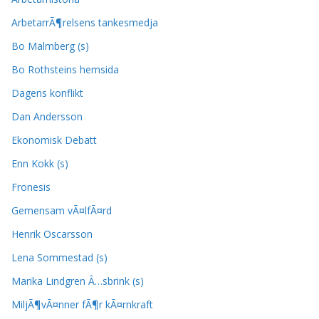
ArbetarrÃ¶relsens tankesmedja
Bo Malmberg (s)
Bo Rothsteins hemsida
Dagens konflikt
Dan Andersson
Ekonomisk Debatt
Enn Kokk (s)
Fronesis
Gemensam vÃ¤lfÃ¤rd
Henrik Oscarsson
Lena Sommestad (s)
Marika Lindgren Ã…sbrink (s)
MiljÃ¶vÃ¤nner fÃ¶r kÃ¤rnkraft