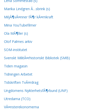
Lena Sommestad (s)
Marika Lindgren Ã…sbrink (s)
MiljÃ¶vÃ¤nner fÃ¶r kÃ¤rnkraft
Mina YouTubefilmer
Ola MÃ¶ller (s)
Olof Palmes arkiv
SOM-institutet
Svenskt MilitÃ¤rhistoriskt Bibliotek (SMB)
Tiden magasin
Tidningen Arbetet
Tidskriften TvÃ¤rdrag
Ungdomens NykterhetsfÃ¶rbund (UNF)
Utredarna (TCO)
VÃ¤nsterekonomerna