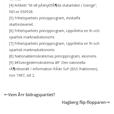
[4] Artikeln ”M vill pÃ¥nyttfÃ¶da statartiden i Sverige”,
ND.se 050928.
[5] Frihetspartiets principprogram, Avskaffa
skatteslaveriet.
[6] Frihetspartiets principprogram, UpprÃ¤tta en fri och
opartisk marknadsekonomi.
[7] Frihetspartiets principprogram, UpprÃ¤tta en fri och
opartisk marknadsekonomi.
[8] Nationaldemokraternas principprogram, ekonomi.
[9] â€Sverigedemokraterna â€“ Den nationella
rÃ¶relsenâ€ / Information frÃ¥n SvP (BSS-fraktionen),
nov 1987, sid 2.
Vem Ã¤r bidragspartiet?
Hagberg flip-flopparen