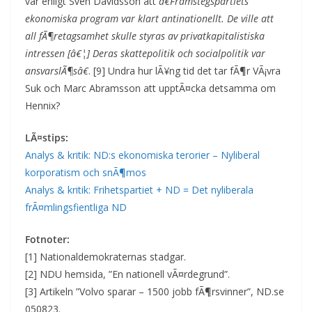
var enligt Sven Davidsson att
â€Framstegspartiets
ekonomiska program var klart antinationellt. De ville att
all fÃ¶retagsamhet skulle styras av privatkapitalistiska
intressen [â€¦] Deras skattepolitik och socialpolitik var
ansvarslÃ¶sâ€
. [9] Undra hur lÃ¥ng tid det tar fÃ¶r VÃ¡vra
Suk och Marc Abramsson att upptÃ¤cka detsamma om
Hennix?
LÃ¤stips:
Analys & kritik: ND:s ekonomiska terorier – Nyliberal
korporatism och snÃ¶mos
Analys & kritik: Frihetspartiet + ND = Det nyliberala
frÃ¤mlingsfientliga ND
Fotnoter:
[1] Nationaldemokraternas stadgar.
[2] NDU hemsida, ”En nationell vÃ¤rdegrund”.
[3] Artikeln ”Volvo sparar – 1500 jobb fÃ¶rsvinner”, ND.se
050823.