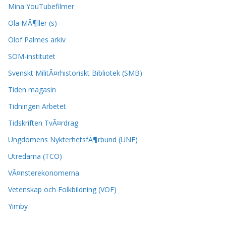
Mina YouTubefilmer
Ola MÃ¶ller (s)
Olof Palmes arkiv
SOM-institutet
Svenskt MilitÃ¤rhistoriskt Bibliotek (SMB)
Tiden magasin
Tidningen Arbetet
Tidskriften TvÃ¤rdrag
Ungdomens NykterhetsfÃ¶rbund (UNF)
Utredarna (TCO)
VÃ¤nsterekonomerna
Vetenskap och Folkbildning (VOF)
Yimby