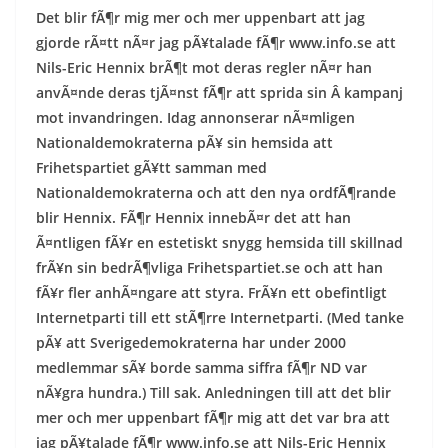
Det blir fÃ¶r mig mer och mer uppenbart att jag
gjorde rÃ¤tt nÃ¤r jag pÃ¥talade fÃ¶r www.info.se att
Nils-Eric Hennix brÃ¶t mot deras regler nÃ¤r han
anvÃ¤nde deras tjÃ¤nst fÃ¶r att sprida sin Â kampanj
mot invandringen. Idag annonserar nÃ¤mligen
Nationaldemokraterna pÃ¥ sin hemsida att
Frihetspartiet gÃ¥tt samman med
Nationaldemokraterna och att den nya ordfÃ¶rande
blir Hennix. FÃ¶r Hennix innebÃ¤r det att han
Ã¤ntligen fÃ¥r en estetiskt snygg hemsida till skillnad
frÃ¥n sin bedrÃ¶vliga Frihetspartiet.se och att han
fÃ¥r fler anhÃ¤ngare att styra. FrÃ¥n ett obefintligt
Internetparti till ett stÃ¶rre Internetparti. (Med tanke
pÃ¥ att Sverigedemokraterna har under 2000
medlemmar sÃ¥ borde samma siffra fÃ¶r ND var
nÃ¥gra hundra.) Till sak. Anledningen till att det blir
mer och mer uppenbart fÃ¶r mig att det var bra att
jag pÃ¥talade fÃ¶r www.info.se att Nils-Eric Hennix