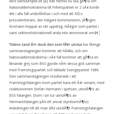
vara svenskÃ¤gda.â€
[8] Ifall Hennix nu ska gÃ¶ra om
Nationaldemokraterna till Frihetspartiet nr 2 sÃ¥ borde
det i alla fall underlÃ¤ttas i och med att ND:s
pressekreterare, den tidigare kommunisten, JÃ¶rgen
Kromann hoppat av sitt uppdrag. NÃ¥got som partiet i
sann sekteristisk/nationell anda inte annonserat omâ€¦
Tidens tand Ã¤r dock den som fÃ¥r utvisa
hur lÃ¤nge
sammanslagningen kommer att hÃ¥lla, och om
Nationaldemokraterna i sÃ¥ fall kommer att gÃ¶ra en
liknande grej som BSS gjorde nÃ¤r dessa gick samman
med Framstegspartiet och bildade Sverigepartiet 1986.
Den sammanslagningen resulterade i att
Framstegsfalangen inom partiet bara ett Ã¥r senare, med
civilekonomen Stefan Hermann i spetsen, uteslÃ¶ts av
BSS-falangen. (Som i sin tur uteslÃ¶ts av
Hermannfalangen pÃ¥ ett annat styrelsemÃ¶te)
Anledningen till att man dÃ¥ uteslÃ¶t Framstegsfalangen