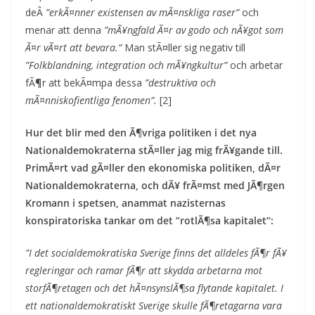
deÂ
”erkÃ¤nner existensen av mÃ¤nskliga raser”
och
menar att denna
”mÃ¥ngfald Ã¤r av godo och nÃ¥got som
Ã¤r vÃ¤rt att bevara.”
Man stÃ¤ller sig negativ till
”Folkblandning, integration och mÃ¥ngkultur”
och arbetar
fÃ¶r att bekÃ¤mpa dessa
”destruktiva och
mÃ¤nniskofientliga fenomen”.
[2]
Hur det blir med den Ã¶vriga politiken i det nya
Nationaldemokraterna stÃ¤ller jag mig frÃ¥gande till.
PrimÃ¤rt vad gÃ¤ller den ekonomiska politiken, dÃ¤r
Nationaldemokraterna, och dÃ¥ frÃ¤mst med JÃ¶rgen
Kromann i spetsen, anammat nazisternas
konspiratoriska tankar om det ”rotlÃ¶sa kapitalet”:
”I det socialdemokratiska Sverige finns det alldeles fÃ¶r fÃ¥
regleringar och ramar fÃ¶r att skydda arbetarna mot
storfÃ¶retagen och det hÃ¤nsynslÃ¶sa flytande kapitalet. I
ett nationaldemokratiskt Sverige skulle fÃ¶retagarna vara