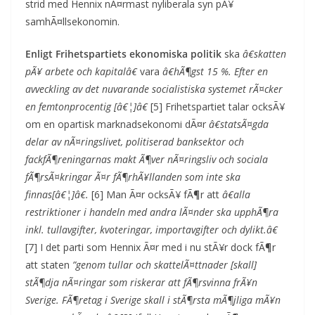
strid med Hennix nÃ¤rmast nyliberala syn pÃ¥
samhÃ¤llsekonomin.
Enligt Frihetspartiets ekonomiska politik
ska
â€skatten
pÃ¥ arbete och kapitalâ€
vara
â€hÃ¶gst 15 %. Efter en
avveckling av det nuvarande socialistiska systemet rÃ¤cker
en femtonprocentig [â€¦]â€
[5] Frihetspartiet talar ocksÃ¥
om en opartisk marknadsekonomi dÃ¤r
â€statsÃ¤gda
delar av nÃ¤ringslivet, politiserad banksektor och
fackfÃ¶reningarnas makt Ã¶ver nÃ¤ringsliv och sociala
fÃ¶rsÃ¤kringar Ã¤r fÃ¶rhÃ¥llanden som inte ska
finnas[â€¦]â€.
[6] Man Ã¤r ocksÃ¥ fÃ¶r att
â€alla
restriktioner i handeln med andra lÃ¤nder ska upphÃ¶ra
inkl. tullavgifter, kvoteringar, importavgifter och dylikt.â€
[7] I det parti som Hennix Ã¤r med i nu stÃ¥r dock fÃ¶r
att staten
”genom tullar och skattelÃ¤ttnader [skall]
stÃ¶dja nÃ¤ringar som riskerar att fÃ¶rsvinna frÃ¥n
Sverige. FÃ¶retag i Sverige skall i stÃ¶rsta mÃ¶jliga mÃ¥n