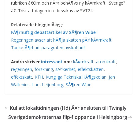
rubriken â€Om och nÃ¤r behÃ¶vs ny kÃ¤rnkraft i Sverige?
â€. Trist att dagen inte bevakas av SVT24.
Relaterade blogginlÃ¤gg:
FÃ¶rnuftig debattartikel av SÃ¶ren Wibe
Regeringen avser att hÃ¶ja skatten pÃ¥ kÃ¤rnkraft
TankefÃ¶rbudsparagrafen avskaffad!!
Andra skriver
intressant
om:
kÃ¤rnkraft
,
atomkraft
,
regeringen
,
forskning
,
sÃ¤kerhet
,
effektskatten
,
effektskatt
,
KTH
,
Kungliga Tekniska HÃ¶gskolan
,
Jan
Wallenius
,
Lars Leijonborg
,
SÃ¶ren Wibe
Kul att lokaltidningen (Hd) Ã¤r ansluten till Twingly
Sverigedemokraternas flip-floppande i Helsingborg