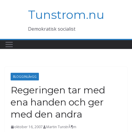
Hoppa
Tunstrom.nu
till
innehåll
Demokratisk socialist
BLOGGINLÃ¤GG
Regeringen tar med
ena handen och ger
med den andra
oktober 16, 2007
Martin TunstrÃ¶m