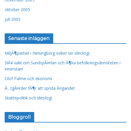
oktober 2005
juli 2005
Senaste inläggen
MiljÃ¶partiet i Helsingborg sviker sin ideologi
SlÃ¥ vakt om SundspÃ¤rlan och Ã¶ka befolkningsdensiteten i
innerstan!
Olof Palme och ekonomi
Ã…tgÃ¤rder fÃ¶r att sprida Ã¤gandet
Skattepolitik och ideologi
Bloggroll