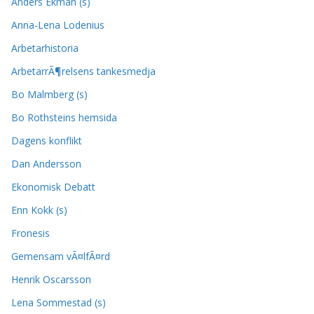
Anders Ekman (s)
Anna-Lena Lodenius
Arbetarhistoria
ArbetarrÃ¶relsens tankesmedja
Bo Malmberg (s)
Bo Rothsteins hemsida
Dagens konflikt
Dan Andersson
Ekonomisk Debatt
Enn Kokk (s)
Fronesis
Gemensam vÃ¤lfÃ¤rd
Henrik Oscarsson
Lena Sommestad (s)