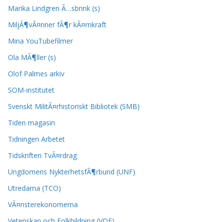
Marika Lindgren Ã…sbrink (s)
MiljÃ¶vÃ¤nner fÃ¶r kÃ¤rnkraft
Mina YouTubefilmer
Ola MÃ¶ller (s)
Olof Palmes arkiv
SOM-institutet
Svenskt MilitÃ¤rhistoriskt Bibliotek (SMB)
Tiden magasin
Tidningen Arbetet
Tidskriften TvÃ¤rdrag
Ungdomens NykterhetsfÃ¶rbund (UNF)
Utredarna (TCO)
VÃ¤nsterekonomerna
Vetenskap och Folkbildning (VOF)