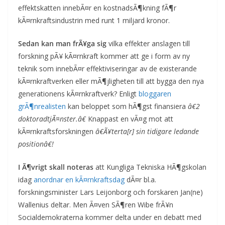
effektskatten innebÃ¤r en kostnadsÃ¶kning fÃ¶r
kÃ¤rnkraftsindustrin med runt 1 miljard kronor.
Sedan kan man frÃ¥ga sig
vilka effekter anslagen till
forskning pÃ¥ kÃ¤rnkraft kommer att ge i form av ny
teknik som innebÃ¤r effektiviseringar av de existerande
kÃ¤rnkraftverken eller mÃ¶jligheten till att bygga den nya
generationens kÃ¤rnkraftverk? Enligt
bloggaren
grÃ¶nrealisten
kan beloppet som hÃ¶gst finansiera
â€2
doktoradtjÃ¤nster.â€
Knappast en vÃ¤g mot att
kÃ¤rnkraftsforskningen
â€Ã¥terta[r] sin tidigare ledande
positionâ€!
I Ã¶vrigt skall noteras
att Kungliga Tekniska HÃ¶gskolan
idag
anordnar en kÃ¤rnkraftsdag
dÃ¤r bl.a.
forskningsminister Lars Leijonborg och forskaren Jan(ne)
Wallenius deltar. Men Ã¤ven SÃ¶ren Wibe frÃ¥n
Socialdemokraterna kommer delta under en debatt med