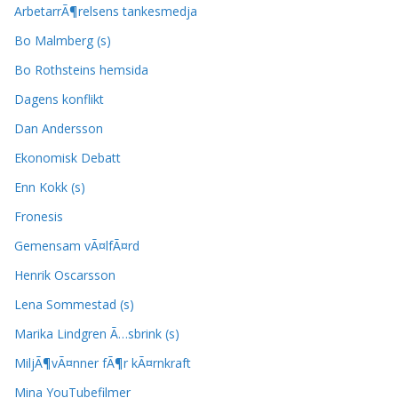
ArbetarrÃ¶relsens tankesmedja
Bo Malmberg (s)
Bo Rothsteins hemsida
Dagens konflikt
Dan Andersson
Ekonomisk Debatt
Enn Kokk (s)
Fronesis
Gemensam vÃ¤lfÃ¤rd
Henrik Oscarsson
Lena Sommestad (s)
Marika Lindgren Ã…sbrink (s)
MiljÃ¶vÃ¤nner fÃ¶r kÃ¤rnkraft
Mina YouTubefilmer