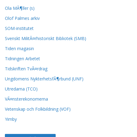
Ola MÃ¶ller (s)
Olof Palmes arkiv
SOM-institutet
Svenskt MilitÃ¤rhistoriskt Bibliotek (SMB)
Tiden magasin
Tidningen Arbetet
Tidskriften TvÃ¤rdrag
Ungdomens NykterhetsfÃ¶rbund (UNF)
Utredarna (TCO)
VÃ¤nsterekonomerna
Vetenskap och Folkbildning (VOF)
Yimby