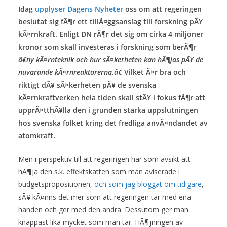
Idag
upplyser Dagens Nyheter
oss om att regeringen
beslutat sig fÃ¶r ett tillÃ¤ggsanslag till forskning pÃ¥
kÃ¤rnkraft. Enligt DN rÃ¶r det sig om cirka 4 miljoner
kronor som skall investeras i forskning som berÃ¶r
â€ny kÃ¤rnteknik och hur sÃ¤kerheten kan hÃ¶jas pÃ¥ de
nuvarande kÃ¤rnreaktorerna.â€
Vilket Ã¤r bra och
riktigt dÃ¥ sÃ¤kerheten pÃ¥ de svenska
kÃ¤rnkraftverken hela tiden skall stÃ¥ i fokus fÃ¶r att
upprÃ¤tthÃ¥lla den i grunden starka uppslutningen
hos svenska folket kring det fredliga anvÃ¤ndandet av
atomkraft.
Men i perspektiv till att regeringen har som avsikt att
hÃ¶ja den s.k. effektskatten som man aviserade i
budgetspropositionen,
och som jag bloggat om tidigare
,
sÃ¥ kÃ¤nns det mer som att regeringen tar med ena
handen och ger med den andra. Dessutom ger man
knappast lika mycket som man tar. HÃ¶jningen av