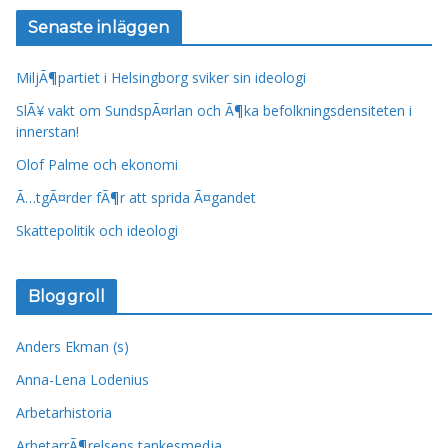
Senaste inläggen
MiljÃ¶partiet i Helsingborg sviker sin ideologi
SlÃ¥ vakt om SundspÃ¤rlan och Ã¶ka befolkningsdensiteten i
innerstan!
Olof Palme och ekonomi
Ã…tgÃ¤rder fÃ¶r att sprida Ã¤gandet
Skattepolitik och ideologi
Bloggroll
Anders Ekman (s)
Anna-Lena Lodenius
Arbetarhistoria
ArbetarrÃ¶relsens tankesmedja