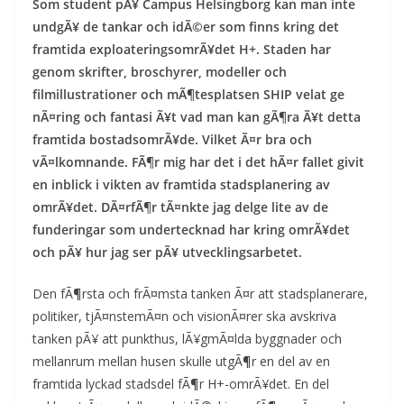
Som student pÃ¥ Campus Helsingborg kan man inte
undgÃ¥ de tankar och idÃ©er som finns kring det
framtida exploateringsomrÃ¥det H+. Staden har
genom skrifter, broschyrer, modeller och
filmillustrationer och mÃ¶tesplatsen SHIP velat ge
nÃ¤ring och fantasi Ã¥t vad man kan gÃ¶ra Ã¥t detta
framtida bostadsomrÃ¥de. Vilket Ã¤r bra och
vÃ¤lkomnande. FÃ¶r mig har det i det hÃ¤r fallet givit
en inblick i vikten av framtida stadsplanering av
omrÃ¥det. DÃ¤rfÃ¶r tÃ¤nkte jag delge lite av de
funderingar som undertecknad har kring omrÃ¥det
och pÃ¥ hur jag ser pÃ¥ utvecklingsarbetet.
Den fÃ¶rsta och frÃ¤msta tanken Ã¤r att stadsplanerare,
politiker, tjÃ¤nstemÃ¤n och visionÃ¤rer ska avskriva
tanken pÃ¥ att punkthus, lÃ¥gmÃ¤lda byggnader och
mellanrum mellan husen skulle utgÃ¶r en del av en
framtida lyckad stadsdel fÃ¶r H+-omrÃ¥det. En del