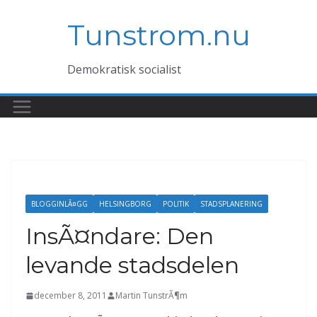
Hoppa
Tunstrom.nu
till
innehåll
Demokratisk socialist
BLOGGINLÃ¤GG
HELSINGBORG
POLITIK
STADSPLANERING
InsÃ¤ndare: Den
levande stadsdelen
december 8, 2011
Martin TunstrÃ¶m