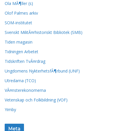
Ola MÃ¶ller (s)
Olof Palmes arkiv
SOM-institutet
Svenskt MilitÃ¤rhistoriskt Bibliotek (SMB)
Tiden magasin
Tidningen Arbetet
Tidskriften TvÃ¤rdrag
Ungdomens NykterhetsfÃ¶rbund (UNF)
Utredarna (TCO)
VÃ¤nsterekonomerna
Vetenskap och Folkbildning (VOF)
Yimby
Meta