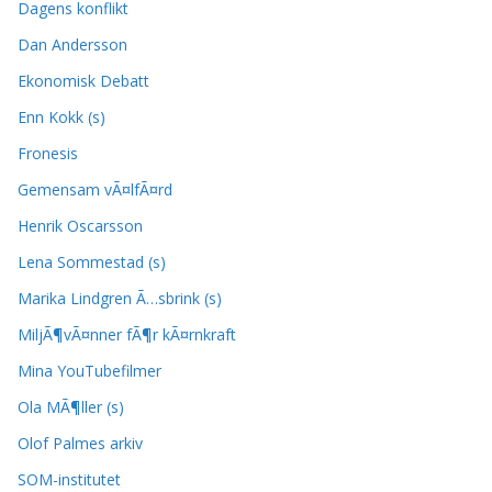
Dagens konflikt
Dan Andersson
Ekonomisk Debatt
Enn Kokk (s)
Fronesis
Gemensam vÃ¤lfÃ¤rd
Henrik Oscarsson
Lena Sommestad (s)
Marika Lindgren Ã…sbrink (s)
MiljÃ¶vÃ¤nner fÃ¶r kÃ¤rnkraft
Mina YouTubefilmer
Ola MÃ¶ller (s)
Olof Palmes arkiv
SOM-institutet