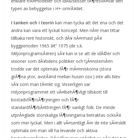
enklare trÃ¤modeller och idÃ©skisser fÃ¶resvÃ¤var den
typen av bebyggelse i H+-omrÃ¥det.
I tanken och i teorin
kan man tycka att det ena och det
andra kan vara ett lyckat koncept. Men nÃ¤r man tittar
tillbaka rent historiskt, och dÃ¥ nÃ¤rmast pÃ¥
byggperioden 1965 â€“ 1975 (de s.k.
MiljonprogramsÃ¥ren) sÃ¥ kan vi se att de idÃ©er och
visioner som dÃ¥tidens politiker och tjÃ¤nstemÃ¤n
trodde var det optimala fÃ¶r mÃ¤nniskorna (stora
grÃ¶na ytor, avstÃ¥nd mellan husen osv.) inte alls blev
sÃ¥ som man tÃ¤nkt sig. Visserligen var
miljonprogrammet ett vÃ¤lbehÃ¶vligt tillskott till
bostadsfÃ¶rsÃ¶rjningen och fÃ¶r
standardfÃ¶rbÃ¤ttringen fÃ¶r vanligt folk. De minde
utprÃ¤glade storskaliga lÃ¶sningarna betraktas ocksÃ¥
som mer lyckat. Men i allt vÃ¤sentligt Ã¤r de inte sÃ¤rskilt
optimala om man vill ha levande och aktiva