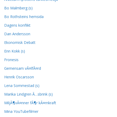
Bo Malmberg (s)
Bo Rothsteins hemsida
Dagens konflikt
Dan Andersson
Ekonomisk Debatt
Enn Kokk (s)
Fronesis
Gemensam vÃ¤lfÃ¤rd
Henrik Oscarsson
Lena Sommestad (s)
Marika Lindgren Ã…sbrink (s)
MiljÃ¶vÃ¤nner fÃ¶r kÃ¤rnkraft
Mina YouTubefilmer