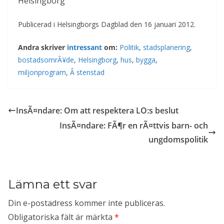
Helsingborg
Publicerad i Helsingborgs Dagblad den 16 januari 2012.
Andra skriver
intressant
om:
Politik
,
stadsplanering
,
bostadsomrÃ¥de
,
Helsingborg
,
hus
,
bygga
,
miljonprogram
,
Â stenstad
InsÃ¤ndare: Om att respektera LO:s beslut
InsÃ¤ndare: FÃ¶r en rÃ¤ttvis barn- och
ungdomspolitik
Lämna ett svar
Din e-postadress kommer inte publiceras.
Obligatoriska fält är märkta
*