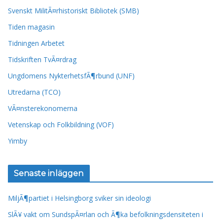
Svenskt MilitÃ¤rhistoriskt Bibliotek (SMB)
Tiden magasin
Tidningen Arbetet
Tidskriften TvÃ¤rdrag
Ungdomens NykterhetsfÃ¶rbund (UNF)
Utredarna (TCO)
VÃ¤nsterekonomerna
Vetenskap och Folkbildning (VOF)
Yimby
Senaste inläggen
MiljÃ¶partiet i Helsingborg sviker sin ideologi
SlÃ¥ vakt om SundspÃ¤rlan och Ã¶ka befolkningsdensiteten i