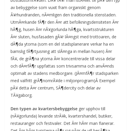
bostadsomrÃ¥den. DÃ¥ fÃ¥r man istÃ¤llet se pÃ¥ den typ
av bebyggelse som vuxit fram organiskt genom
Ã¥rhundranden, nÃ¤mligen den traditionella stenstaden.
UtmÃ¤rkande fÃ¶r den Ã¤r att befolkningsdensiteten Ã¤r
hÃ¶g, husen Ã¤r nÃ¥gorlunda hÃ¶ga, kvartsstrukturen
Ã¤r sluten, husfasaden gÃ¥r lÃ¤ngst med trottoaren, de
dÃ¶da ytorna (som en del stadsplanerare verkar ha en
barnslig fÃ¶rtjusning att slÃ¤nga in mellan husen) Ã¤r
fÃ¥, de grÃ¶na ytorna Ã¤r koncentrerade till vissa delar
och dÃ¤rfÃ¶r uppfattas som trivsamma och anvÃ¤nds
optimalt av stadens medborgare. (JÃ¤mfÃ¶r stadsparken
med valfritt grÃ¶nomrÃ¥de i miljonprogram)Â Exempel
pÃ¥ detta Ã¤r centrum, SÃ¶dercity och delar av
TÃ¥gaborg.
Den typen av kvartersbebyggelse
ger upphov till
(nÃ¥gorlunda) levande strÃ¥k, kvartershandel, butiker,
restauranger och festivaler. Det Ã¤r hÃ¤r man flanerar.
Det Ã¤r hÃ¤r turisterna rÃ¶r sig nÃ¤r de vill besÃ¶ka