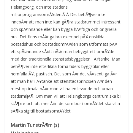
Helsingborg, och inte stadens
miljonprogramsomrÃ¥den.Â Â Det behÃ¶ver inte
innebÃ¤r att man inte kan gÃ¶ra stadsrummet intressant
och spÃ¤nnande eller kan bygga hÃ¤ftiga och originella
hus. Det finns mÃ¥nga bra exempel pÃ¥ enskilda
bostadshus och bostadsomrÃ¥den som utformats pÃ¥
ett spÃ¤nnande sÃ¤tt nÃ¤r man bebyggt ett omrÃ¥de
med den traditionella stenstadsbyggelsen i Ã¥tanke. Man
behÃ¶ver inte efterlikna forna tiders byggstilar eller
hemfalla Ã¥t pastisch. Det som Ã¤r det vÃ¤sentliga Ã¤r
att man har i Ã¥tanke att stenstadsprincipen Ã¤r den
mest optimala nÃ¤r man vill ha en levande och urban
stadsmiljÃ¶. Om man vill att Helsingborgs centrum ska bli
stÃ¶rre och att mer Ã¤n de som bor i omrÃ¥det ska vilja
sÃ¶ka sig till bostadsomrÃ¥det.
Martin TunstrÃ¶m (s)