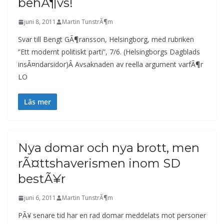
behÃ¶vs!
juni 8, 2011
Martin TunstrÃ¶m
Svar till Bengt GÃ¶ransson, Helsingborg, med rubriken
”Ett modernt politiskt parti”, 7/6. (Helsingborgs Dagblads
insÃ¤ndarsidor)Â Avsaknaden av reella argument varfÃ¶r
LO
Läs mer
Nya domar och nya brott, men
rÃ¤ttshaverismen inom SD
bestÃ¥r
juni 6, 2011
Martin TunstrÃ¶m
PÃ¥ senare tid har en rad domar meddelats mot personer