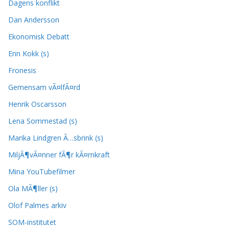
Dagens konflikt
Dan Andersson
Ekonomisk Debatt
Enn Kokk (s)
Fronesis
Gemensam vÃ¤lfÃ¤rd
Henrik Oscarsson
Lena Sommestad (s)
Marika Lindgren Ã…sbrink (s)
MiljÃ¶vÃ¤nner fÃ¶r kÃ¤rnkraft
Mina YouTubefilmer
Ola MÃ¶ller (s)
Olof Palmes arkiv
SOM-institutet