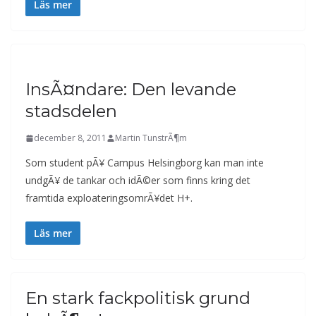
Läs mer
InsÃ¤ndare: Den levande
stadsdelen
december 8, 2011
Martin TunstrÃ¶m
Som student pÃ¥ Campus Helsingborg kan man inte
undgÃ¥ de tankar och idÃ©er som finns kring det
framtida exploateringsomrÃ¥det H+.
Läs mer
En stark fackpolitisk grund