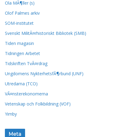
Ola MÃ¶ller (s)
Olof Palmes arkiv
SOM-institutet
Svenskt MilitÃ¤rhistoriskt Bibliotek (SMB)
Tiden magasin
Tidningen Arbetet
Tidskriften TvÃ¤rdrag
Ungdomens NykterhetsfÃ¶rbund (UNF)
Utredarna (TCO)
VÃ¤nsterekonomerna
Vetenskap och Folkbildning (VOF)
Yimby
Meta