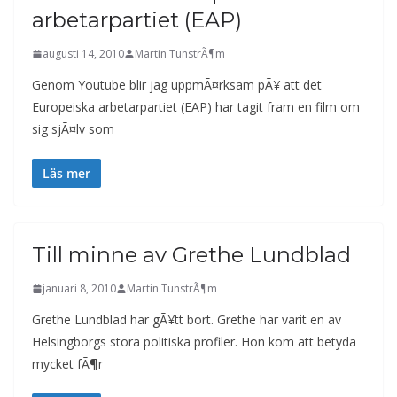
arbetarpartiet (EAP)
augusti 14, 2010
Martin TunstrÃ¶m
Genom Youtube blir jag uppmÃ¤rksam pÃ¥ att det
Europeiska arbetarpartiet (EAP) har tagit fram en film om
sig sjÃ¤lv som
Läs mer
Till minne av Grethe Lundblad
januari 8, 2010
Martin TunstrÃ¶m
Grethe Lundblad har gÃ¥tt bort. Grethe har varit en av
Helsingborgs stora politiska profiler. Hon kom att betyda
mycket fÃ¶r