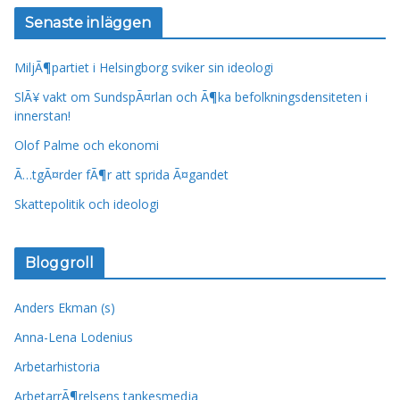
Senaste inläggen
MiljÃ¶partiet i Helsingborg sviker sin ideologi
SlÃ¥ vakt om SundspÃ¤rlan och Ã¶ka befolkningsdensiteten i
innerstan!
Olof Palme och ekonomi
Ã…tgÃ¤rder fÃ¶r att sprida Ã¤gandet
Skattepolitik och ideologi
Bloggroll
Anders Ekman (s)
Anna-Lena Lodenius
Arbetarhistoria
ArbetarrÃ¶relsens tankesmedja