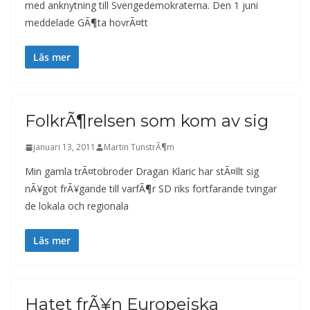
med anknytning till Sverigedemokraterna. Den 1 juni
meddelade GÃ¶ta hovrÃ¤tt
Läs mer
FolkrÃ¶relsen som kom av sig
januari 13, 2011
Martin TunstrÃ¶m
Min gamla trÃ¤tobroder Dragan Klaric har stÃ¤llt sig
nÃ¥got frÃ¥gande till varfÃ¶r SD riks fortfarande tvingar
de lokala och regionala
Läs mer
Hatet frÃ¥n Europeiska