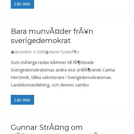
Läs mer
Bara munvÃ¤der frÃ¥n
sverigedemokrat
december 4, 2009
Martin TunstrÃ¶m
Som mÃ¥nga redan kÃ¤nner till fÃ¶rlorade
Sverigedemokraternas andra vice ordfÃ¶rande Carina
Herrstedt, tillika sekreterare i Sverigedemokraternas
Landskronavdelning, och dennes sambo
Läs mer
Gunnar StrÃ¤ng om