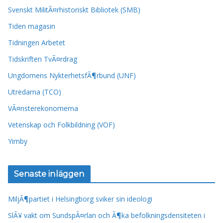
Svenskt MilitÃ¤rhistoriskt Bibliotek (SMB)
Tiden magasin
Tidningen Arbetet
Tidskriften TvÃ¤rdrag
Ungdomens NykterhetsfÃ¶rbund (UNF)
Utredarna (TCO)
VÃ¤nsterekonomerna
Vetenskap och Folkbildning (VOF)
Yimby
Senaste inläggen
MiljÃ¶partiet i Helsingborg sviker sin ideologi
SlÃ¥ vakt om SundspÃ¤rlan och Ã¶ka befolkningsdensiteten i