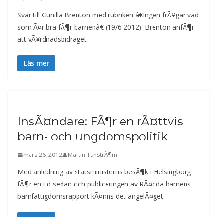
Svar till Gunilla Brenton med rubriken â€Ingen frÃ¥gar vad
som Ã¤r bra fÃ¶r barnenâ€ (19/6 2012). Brenton anfÃ¶r
att vÃ¥rdnadsbidraget
Läs mer
InsÃ¤ndare: FÃ¶r en rÃ¤ttvis
barn- och ungdomspolitik
mars 26, 2012
Martin TunstrÃ¶m
Med anledning av statsministerns besÃ¶k i Helsingborg
fÃ¶r en tid sedan och publiceringen av RÃ¤dda barnens
barnfattigdomsrapport kÃ¤nns det angelÃ¤get