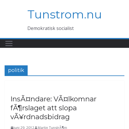
Hoppa
Tunstrom.nu
till
innehåll
Demokratisk socialist
politik
InsÃ¤ndare: VÃ¤lkomnar
fÃ¶rslaget att slopa
vÃ¥rdnadsbidrag
juni 29, 2012
Martin TunstrÃ¶m