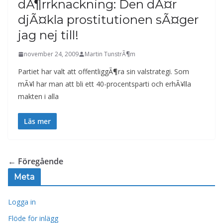
dÃ¶rrknackning: Den dÃ¤r
djÃ¤kla prostitutionen sÃ¤ger
jag nej till!
november 24, 2009
Martin TunstrÃ¶m
Partiet har valt att offentliggÃ¶ra sin valstrategi. Som
mÃ¥l har man att bli ett 40-procentsparti och erhÃ¥lla
makten i alla
Läs mer
← Föregående
Meta
Logga in
Flöde för inlägg