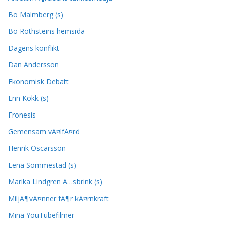
Bo Malmberg (s)
Bo Rothsteins hemsida
Dagens konflikt
Dan Andersson
Ekonomisk Debatt
Enn Kokk (s)
Fronesis
Gemensam vÃ¤lfÃ¤rd
Henrik Oscarsson
Lena Sommestad (s)
Marika Lindgren Ã…sbrink (s)
MiljÃ¶vÃ¤nner fÃ¶r kÃ¤rnkraft
Mina YouTubefilmer