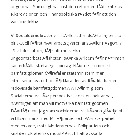
ungdomar. Samtidigt har just den reformen fÃ¥tt kritik av
Riksrevisionen och Finanspolitiska rÃ¥det fÃ¶r att den
varit ineffektiv.
Vi Socialdemokrater
vill istÃ¤llet att nedsÃ¤ttningen ska
bli aktuell fÃ¶rst nÃ¤r arbetsgivaren anstÃ¤ller nÃ¥gon. Vi
i S vill dessutom, fÃ¶r att motverka
ungdomsarbetslÃ¶sheten, sÃ¤nka Ã¥ldern fÃ¶r nÃ¤r man
kan erhÃ¥lla starta eget-bidrag. NÃ¤r det kommer till
barnfattigdomen fÃ¶refaller statsministern mer
intresserad av att bortfÃ¶rklara den av RÃ¤dda barnen
redovisade barnfattigdomen.Â Â FÃ¶r mig som
Socialdemokrat Ã¤r perspektivet dock ett helt annat,
nÃ¤mligen att man vill motverka barnfattigdomen.
DÃ¤rfÃ¶r kan jag som socialdemokrat kÃ¤nna glÃ¤dje att
vi tillsammans med MiljÃ¶partiet och VÃ¤nsterpartiet
medverkade, trots Moderaternas, Folkpartiets och
kristdemokraternas motstÃ¥nd, till att avskaffa