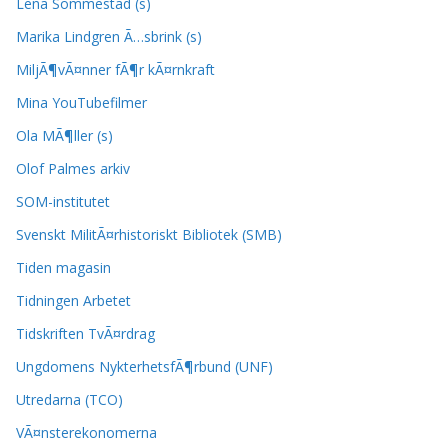
Lena Sommestad (s)
Marika Lindgren Ã…sbrink (s)
MiljÃ¶vÃ¤nner fÃ¶r kÃ¤rnkraft
Mina YouTubefilmer
Ola MÃ¶ller (s)
Olof Palmes arkiv
SOM-institutet
Svenskt MilitÃ¤rhistoriskt Bibliotek (SMB)
Tiden magasin
Tidningen Arbetet
Tidskriften TvÃ¤rdrag
Ungdomens NykterhetsfÃ¶rbund (UNF)
Utredarna (TCO)
VÃ¤nsterekonomerna