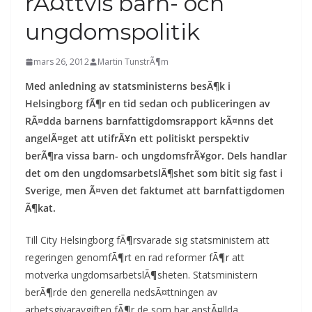
rÃ¤ttvis barn- och
ungdomspolitik
mars 26, 2012
Martin TunstrÃ¶m
Med anledning av statsministerns besÃ¶k i
Helsingborg fÃ¶r en tid sedan och publiceringen av
RÃ¤dda barnens barnfattigdomsrapport kÃ¤nns det
angelÃ¤get att utifrÃ¥n ett politiskt perspektiv
berÃ¶ra vissa barn- och ungdomsfrÃ¥gor. Dels handlar
det om den ungdomsarbetslÃ¶shet som bitit sig fast i
Sverige, men Ã¤ven det faktumet att barnfattigdomen
Ã¶kat.
Till City Helsingborg fÃ¶rsvarade sig statsministern att
regeringen genomfÃ¶rt en rad reformer fÃ¶r att
motverka ungdomsarbetslÃ¶sheten. Statsministern
berÃ¶rde den generella nedsÃ¤ttningen av
arbetsgivaravgiften fÃ¶r de som har anstÃ¤llda