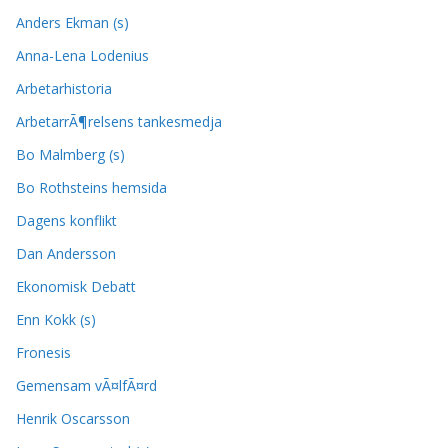
Anders Ekman (s)
Anna-Lena Lodenius
Arbetarhistoria
ArbetarrÃ¶relsens tankesmedja
Bo Malmberg (s)
Bo Rothsteins hemsida
Dagens konflikt
Dan Andersson
Ekonomisk Debatt
Enn Kokk (s)
Fronesis
Gemensam vÃ¤lfÃ¤rd
Henrik Oscarsson