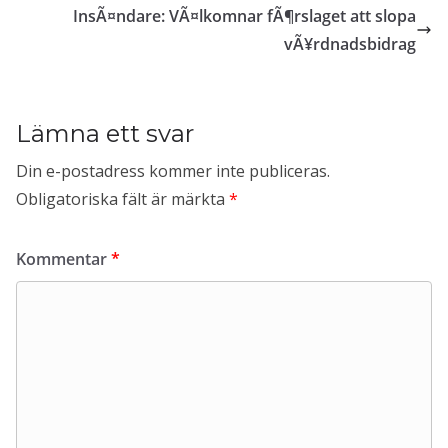
InsÃ¤ndare: VÃ¤lkomnar fÃ¶rslaget att slopa
vÃ¥rdnadsbidrag
Lämna ett svar
Din e-postadress kommer inte publiceras.
Obligatoriska fält är märkta
*
Kommentar
*