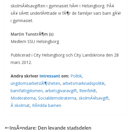
skolmÃ¥lsavgiften i gymnasiet hÃ¤r i Helsingborg. PÃ¥
sÃ¥ sÃ¤tt underlÃ¤ttade vi fÃ¶r de familjer vars barn gÃ¥r
i gymnasiet.
Martin TunstrÃ¶m (s)
Medlem SSU Helsingborg
Publicerad i City Helsingborg och City Landskrona den 28
mars 2012.
Andra skriver
intressant
om:
Politik
,
ungdomsarbetslÃ¶sheten
,
arbetsmarknadspolitik
,
barnfattigdomen
,
arbetsgivaravgift
,
Reinfeldt
,
Moderaterna
,
Socialdemokraterna
,
skolmÃ¥lsavgift
,
Â skolmat
,
RÃ¤dda barnen
InsÃ¤ndare: Den levande stadsdelen