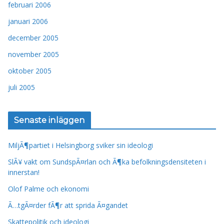
februari 2006
januari 2006
december 2005
november 2005
oktober 2005
juli 2005
Senaste inläggen
MiljÃ¶partiet i Helsingborg sviker sin ideologi
SlÃ¥ vakt om SundspÃ¤rlan och Ã¶ka befolkningsdensiteten i
innerstan!
Olof Palme och ekonomi
Ã…tgÃ¤rder fÃ¶r att sprida Ã¤gandet
Skattepolitik och ideologi