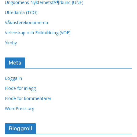
Ungdomens NykterhetsfÃ¶rbund (UNF)
Utredarna (TCO)
VÃ¤nsterekonomerna
Vetenskap och Folkbildning (VOF)
Yimby
Meta
Logga in
Flöde för inlägg
Flöde för kommentarer
WordPress.org
Bloggroll