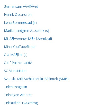
Gemensam vÃ¤lfÃ¤rd
Henrik Oscarsson
Lena Sommestad (s)
Marika Lindgren Ã…sbrink (s)
MiljÃ¶vÃ¤nner fÃ¶r kÃ¤rnkraft
Mina YouTubefilmer
Ola MÃ¶ller (s)
Olof Palmes arkiv
SOM-institutet
Svenskt MilitÃ¤rhistoriskt Bibliotek (SMB)
Tiden magasin
Tidningen Arbetet
Tidskriften TvÃ¤rdrag