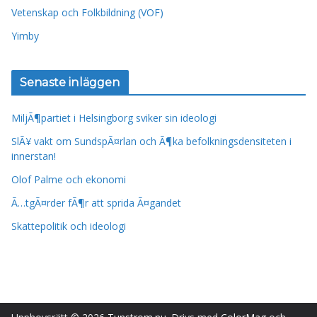
Vetenskap och Folkbildning (VOF)
Yimby
Senaste inläggen
MiljÃ¶partiet i Helsingborg sviker sin ideologi
SlÃ¥ vakt om SundspÃ¤rlan och Ã¶ka befolkningsdensiteten i
innerstan!
Olof Palme och ekonomi
Ã…tgÃ¤rder fÃ¶r att sprida Ã¤gandet
Skattepolitik och ideologi