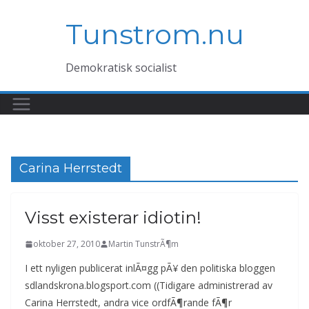
Hoppa
Tunstrom.nu
till
innehåll
Demokratisk socialist
Carina Herrstedt
Visst existerar idiotin!
oktober 27, 2010
Martin TunstrÃ¶m
I ett nyligen publicerat inlÃ¤gg pÃ¥ den politiska bloggen
sdlandskrona.blogsport.com ((Tidigare administrerad av
Carina Herrstedt, andra vice ordfÃ¶rande fÃ¶r