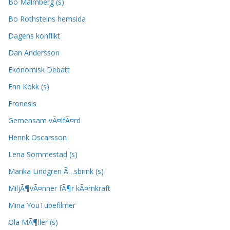
Bo Malmberg (s)
Bo Rothsteins hemsida
Dagens konflikt
Dan Andersson
Ekonomisk Debatt
Enn Kokk (s)
Fronesis
Gemensam vÃ¤lfÃ¤rd
Henrik Oscarsson
Lena Sommestad (s)
Marika Lindgren Ã…sbrink (s)
MiljÃ¶vÃ¤nner fÃ¶r kÃ¤rnkraft
Mina YouTubefilmer
Ola MÃ¶ller (s)