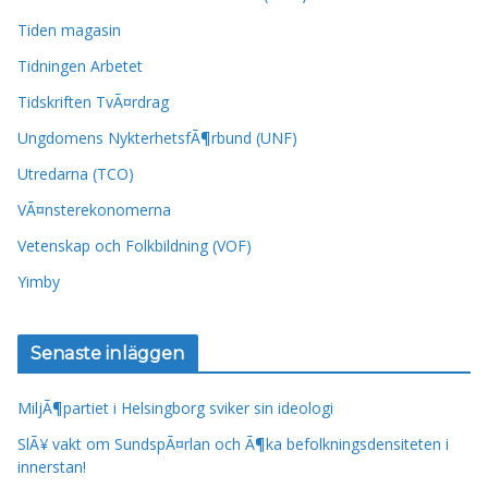
Tiden magasin
Tidningen Arbetet
Tidskriften TvÃ¤rdrag
Ungdomens NykterhetsfÃ¶rbund (UNF)
Utredarna (TCO)
VÃ¤nsterekonomerna
Vetenskap och Folkbildning (VOF)
Yimby
Senaste inläggen
MiljÃ¶partiet i Helsingborg sviker sin ideologi
SlÃ¥ vakt om SundspÃ¤rlan och Ã¶ka befolkningsdensiteten i
innerstan!