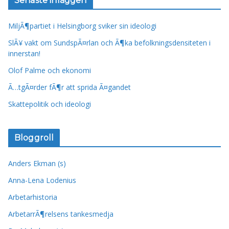
Senaste inläggen
MiljÃ¶partiet i Helsingborg sviker sin ideologi
SlÃ¥ vakt om SundspÃ¤rlan och Ã¶ka befolkningsdensiteten i
innerstan!
Olof Palme och ekonomi
Ã…tgÃ¤rder fÃ¶r att sprida Ã¤gandet
Skattepolitik och ideologi
Bloggroll
Anders Ekman (s)
Anna-Lena Lodenius
Arbetarhistoria
ArbetarrÃ¶relsens tankesmedja