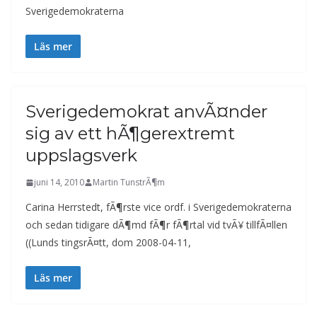
Sverigedemokraterna
Läs mer
Sverigedemokrat anvÃ¤nder
sig av ett hÃ¶gerextremt
uppslagsverk
juni 14, 2010
Martin TunstrÃ¶m
Carina Herrstedt, fÃ¶rste vice ordf. i Sverigedemokraterna
och sedan tidigare dÃ¶md fÃ¶r fÃ¶rtal vid tvÃ¥ tillfÃ¤llen
((Lunds tingsrÃ¤tt, dom 2008-04-11,
Läs mer