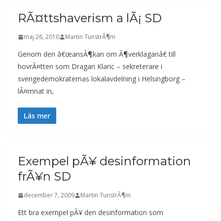
RÃ¤ttshaverism a lÃ¡ SD
maj 26, 2010
Martin TunstrÃ¶m
Genom den â€œansÃ¶kan om Ã¶verklaganâ€ till
hovrÃ¤tten som Dragan Klaric – sekreterare i
sverigedemokraternas lokalavdelning i Helsingborg –
lÃ¤mnat in,
Läs mer
Exempel pÃ¥ desinformation
frÃ¥n SD
december 7, 2009
Martin TunstrÃ¶m
Ett bra exempel pÃ¥ den desinformation som