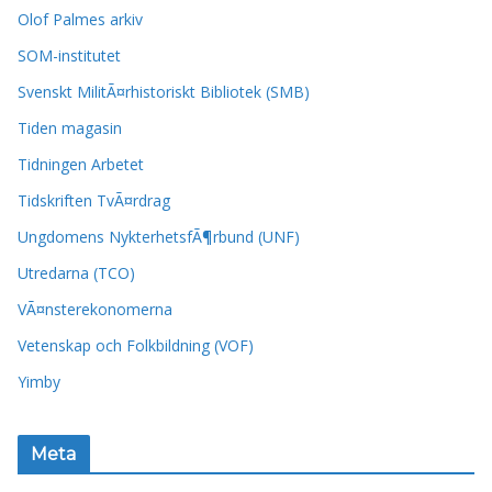
Olof Palmes arkiv
SOM-institutet
Svenskt MilitÃ¤rhistoriskt Bibliotek (SMB)
Tiden magasin
Tidningen Arbetet
Tidskriften TvÃ¤rdrag
Ungdomens NykterhetsfÃ¶rbund (UNF)
Utredarna (TCO)
VÃ¤nsterekonomerna
Vetenskap och Folkbildning (VOF)
Yimby
Meta