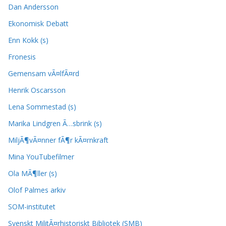
Dan Andersson
Ekonomisk Debatt
Enn Kokk (s)
Fronesis
Gemensam vÃ¤lfÃ¤rd
Henrik Oscarsson
Lena Sommestad (s)
Marika Lindgren Ã…sbrink (s)
MiljÃ¶vÃ¤nner fÃ¶r kÃ¤rnkraft
Mina YouTubefilmer
Ola MÃ¶ller (s)
Olof Palmes arkiv
SOM-institutet
Svenskt MilitÃ¤rhistoriskt Bibliotek (SMB)