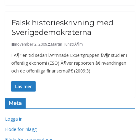
Falsk historieskrivning med
Sverigedemokraterna
november 2, 2009
Martin TunstrÃ¶m
FÃ¶r en tid sedan lÃ¤mnade Expertgruppen fÃ¶r studier i
offentlig ekonomi (ESO) Ã¶ver rapporten â€Invandringen
och de offentliga finansernaâ€ (2009:3)
Läs mer
Meta
Logga in
Flöde för inlägg
Flöde för kommentarer