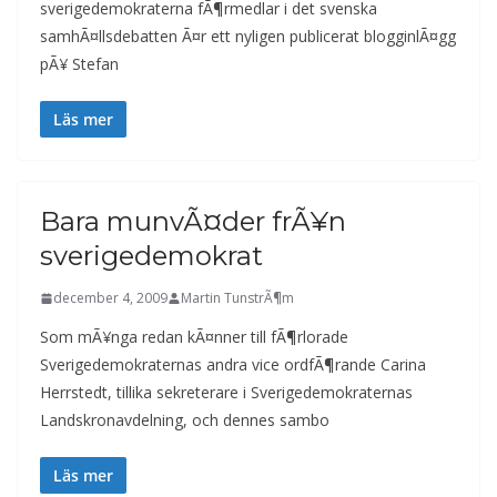
sverigedemokraterna fÃ¶rmedlar i det svenska
samhÃ¤llsdebatten Ã¤r ett nyligen publicerat blogginlÃ¤gg
pÃ¥ Stefan
Läs mer
Bara munvÃ¤der frÃ¥n
sverigedemokrat
december 4, 2009
Martin TunstrÃ¶m
Som mÃ¥nga redan kÃ¤nner till fÃ¶rlorade
Sverigedemokraternas andra vice ordfÃ¶rande Carina
Herrstedt, tillika sekreterare i Sverigedemokraternas
Landskronavdelning, och dennes sambo
Läs mer